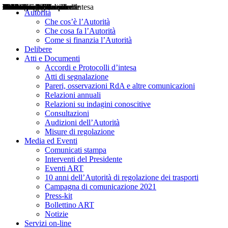
Delibere
Pareri
Consultazioni
Audizioni
Atti di Segnalazione
Accordi e Protocolli d'Intesa
Relazioni annuali
Misure di regolazione
Notizie
Comunicati Stampa
Bollettini ART
Convegni ART
Interviste del Presidente
Articoli in primo piano
Interventi del Presidente
2004
2005
2010
2013
2014
2015
2016
2017
2018
2019
202
2020
2021
2022
2023
2024
2025
2026
Aereo
Marittimo
Terrestre
Autorità
Che cos’è l’Autorità
Che cosa fa l’Autorità
Come si finanzia l’Autorità
Delibere
Atti e Documenti
Accordi e Protocolli d’intesa
Atti di segnalazione
Pareri, osservazioni RdA e altre comunicazioni
Relazioni annuali
Relazioni su indagini conoscitive
Consultazioni
Audizioni dell’Autorità
Misure di regolazione
Media ed Eventi
Comunicati stampa
Interventi del Presidente
Eventi ART
10 anni dell’Autorità di regolazione dei trasporti
Campagna di comunicazione 2021
Press-kit
Bollettino ART
Notizie
Servizi on-line