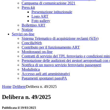
Campagna di comunicazione 2021
Press-kit
Presentazione istituzionale
Logo ART
Foto gallery
Bollettino ART
Notizie
Servizi on-line
Sistema Telematico di acquisizione reclami (SiTe)
ConciliaWeb
Contributo per il funzionamento ART
Monitoraggi on-line
Contratti di servizio del TPL ferroviario e condizioni min
Prenotazione delle audizioni dei gestori aeroportuali con g
Notifica di un nuovo servizio ferroviario passeggeri
Modulistica
Accesso agli atti amministrativi
Pagamenti spontanei pagoPA
Home
Delibere
Delibera n. 49/2025
Delibera n. 49/2025
Pubblicata il 19/03/2025