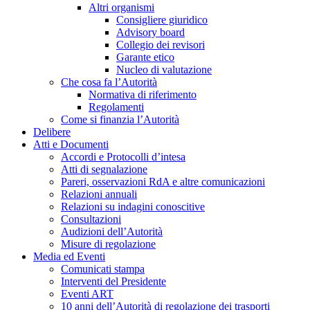
Altri organismi
Consigliere giuridico
Advisory board
Collegio dei revisori
Garante etico
Nucleo di valutazione
Che cosa fa l’Autorità
Normativa di riferimento
Regolamenti
Come si finanzia l’Autorità
Delibere
Atti e Documenti
Accordi e Protocolli d’intesa
Atti di segnalazione
Pareri, osservazioni RdA e altre comunicazioni
Relazioni annuali
Relazioni su indagini conoscitive
Consultazioni
Audizioni dell’Autorità
Misure di regolazione
Media ed Eventi
Comunicati stampa
Interventi del Presidente
Eventi ART
10 anni dell’Autorità di regolazione dei trasporti