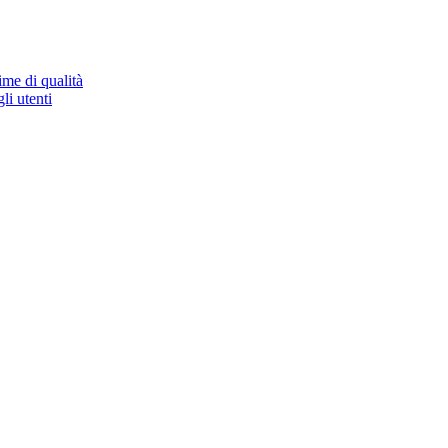
ime di qualità
li utenti