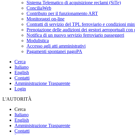
Sistema Telematico di acquisizione reclami (SiTe)
ConciliaWeb
Contributo per il funzionamento ART
Monitoraggi on-line
Contratti di servizio del TPL ferroviario e condizioni min
Prenotazione delle audizioni dei gestori aeroportuali con g
Notifica di un nuovo servizio ferroviario passeggeri
Modulistica
Accesso agli atti amministrativi
Pagamenti spontanei pagoPA
Cerca
Italiano
English
Contatti
Amministrazione Trasparente
Login
L'AUTORITÀ
Cerca
Italiano
English
Amministrazione Trasparente
Contatti