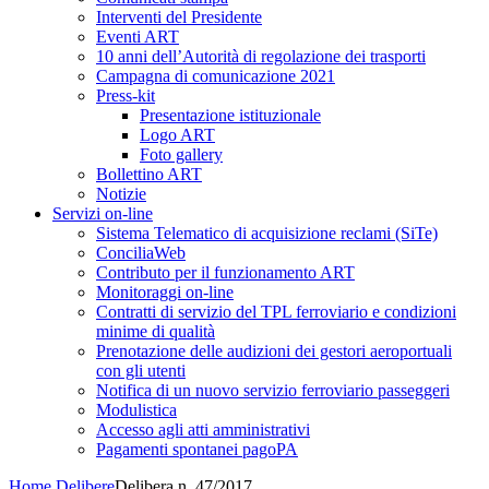
Interventi del Presidente
Eventi ART
10 anni dell’Autorità di regolazione dei trasporti
Campagna di comunicazione 2021
Press-kit
Presentazione istituzionale
Logo ART
Foto gallery
Bollettino ART
Notizie
Servizi on-line
Sistema Telematico di acquisizione reclami (SiTe)
ConciliaWeb
Contributo per il funzionamento ART
Monitoraggi on-line
Contratti di servizio del TPL ferroviario e condizioni
minime di qualità
Prenotazione delle audizioni dei gestori aeroportuali
con gli utenti
Notifica di un nuovo servizio ferroviario passeggeri
Modulistica
Accesso agli atti amministrativi
Pagamenti spontanei pagoPA
Home
Delibere
Delibera n. 47/2017