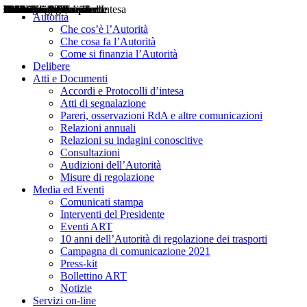
Delibere
Pareri
Consultazioni
Audizioni
Atti di Segnalazione
Accordi e Protocolli d'Intesa
Relazioni annuali
Misure di regolazione
Notizie
Comunicati Stampa
Bollettini ART
Convegni ART
Interviste del Presidente
Articoli in primo piano
Interventi del Presidente
2004
2005
2010
2013
2014
2015
2016
2017
2018
2019
202
2020
2021
2022
2023
2024
2025
2026
Aereo
Marittimo
Terrestre
Autorità
Che cos’è l’Autorità
Che cosa fa l’Autorità
Come si finanzia l’Autorità
Delibere
Atti e Documenti
Accordi e Protocolli d’intesa
Atti di segnalazione
Pareri, osservazioni RdA e altre comunicazioni
Relazioni annuali
Relazioni su indagini conoscitive
Consultazioni
Audizioni dell’Autorità
Misure di regolazione
Media ed Eventi
Comunicati stampa
Interventi del Presidente
Eventi ART
10 anni dell’Autorità di regolazione dei trasporti
Campagna di comunicazione 2021
Press-kit
Bollettino ART
Notizie
Servizi on-line