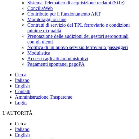
Sistema Telematico di acquisizione reclami (SiTe)
ConciliaWeb
Contributo per il funzionamento ART
Monitoraggi on-line
Contratti di servizio del TPL ferroviario e condizioni
minime di qualità
Prenotazione delle audizioni dei gestori aeroportuali
con gli utenti
Notifica di un nuovo servizio ferroviario passeggeri
Modulistica
Accesso agli atti amministrativi
Pagamenti spontanei pagoPA
Cerca
Italiano
English
Contatti
Amministrazione Trasparente
Login
L'AUTORITÀ
Cerca
Italiano
English