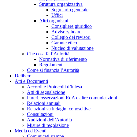
Struttura organizzativa
Segretario generale
Uffici
Altri organismi
Consigliere giuridico
Advisory board
Collegio dei revisori
Garante etico
Nucleo di valutazione
Che cosa fa l’Autorità
Normativa di riferimento
Regolamenti
Come si finanzia l’Autorità
Delibere
Atti e Documenti
Accordi e Protocolli d’intesa
Atti di segnalazione
Pareri, osservazioni RdA e altre comunicazioni
Relazioni annuali
Relazioni su indagini conoscitive
Consultazioni
Audizioni dell’Autorità
Misure di regolazione
Media ed Eventi
Comunicati stampa