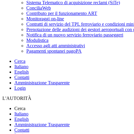
Sistema Telematico di acquisizione reclami (SiTe)
ConciliaWeb
Contributo per il funzionamento ART
Monitoraggi on-line
Contratti di servizio del TPL ferroviario e condizioni min
Prenotazione delle audizioni dei gestori aeroportuali con g
Notifica di un nuovo servizio ferroviario passeggeri
Modulistica
Accesso agli atti amministrativi
Pagamenti spontanei pagoPA
Cerca
Italiano
English
Contatti
Amministrazione Trasparente
Login
L'AUTORITÀ
Cerca
Italiano
English
Amministrazione Trasparente
Contatti