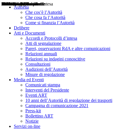
Delibere
Pareri
Consultazioni
Audizioni
Atti di Segnalazione
Accordi e Protocolli d'Intesa
Relazioni annuali
Misure di regolazione
Notizie
Comunicati Stampa
Bollettini ART
Convegni ART
Interviste del Presidente
Articoli in primo piano
Interventi del Presidente
2004
2005
2010
2013
2014
2015
2016
2017
2018
2019
202
2020
2021
2022
2023
2024
2025
2026
Aereo
Marittimo
Terrestre
Autorità
Che cos’è l’Autorità
Che cosa fa l’Autorità
Come si finanzia l’Autorità
Delibere
Atti e Documenti
Accordi e Protocolli d’intesa
Atti di segnalazione
Pareri, osservazioni RdA e altre comunicazioni
Relazioni annuali
Relazioni su indagini conoscitive
Consultazioni
Audizioni dell’Autorità
Misure di regolazione
Media ed Eventi
Comunicati stampa
Interventi del Presidente
Eventi ART
10 anni dell’Autorità di regolazione dei trasporti
Campagna di comunicazione 2021
Press-kit
Bollettino ART
Notizie
Servizi on-line