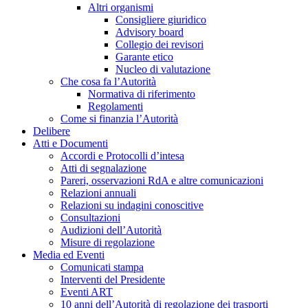
Altri organismi
Consigliere giuridico
Advisory board
Collegio dei revisori
Garante etico
Nucleo di valutazione
Che cosa fa l’Autorità
Normativa di riferimento
Regolamenti
Come si finanzia l’Autorità
Delibere
Atti e Documenti
Accordi e Protocolli d’intesa
Atti di segnalazione
Pareri, osservazioni RdA e altre comunicazioni
Relazioni annuali
Relazioni su indagini conoscitive
Consultazioni
Audizioni dell’Autorità
Misure di regolazione
Media ed Eventi
Comunicati stampa
Interventi del Presidente
Eventi ART
10 anni dell’Autorità di regolazione dei trasporti