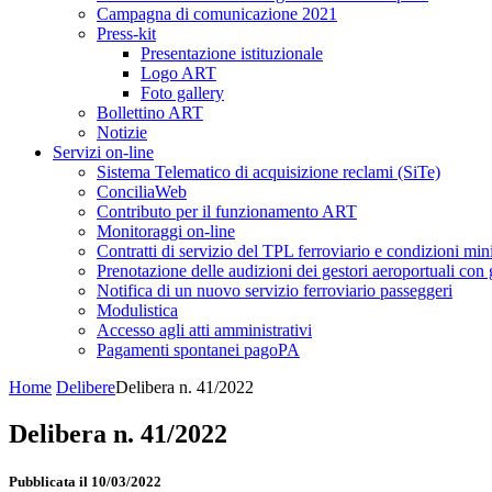
Campagna di comunicazione 2021
Press-kit
Presentazione istituzionale
Logo ART
Foto gallery
Bollettino ART
Notizie
Servizi on-line
Sistema Telematico di acquisizione reclami (SiTe)
ConciliaWeb
Contributo per il funzionamento ART
Monitoraggi on-line
Contratti di servizio del TPL ferroviario e condizioni min
Prenotazione delle audizioni dei gestori aeroportuali con g
Notifica di un nuovo servizio ferroviario passeggeri
Modulistica
Accesso agli atti amministrativi
Pagamenti spontanei pagoPA
Home
Delibere
Delibera n. 41/2022
Delibera n. 41/2022
Pubblicata il 10/03/2022