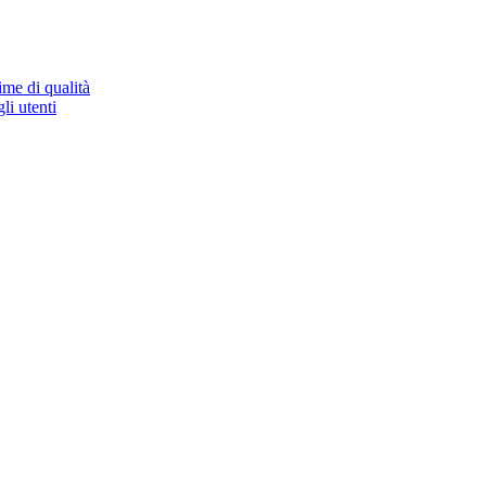
ime di qualità
li utenti