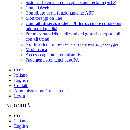
Sistema Telematico di acquisizione reclami (SiTe)
ConciliaWeb
Contributo per il funzionamento ART
Monitoraggi on-line
Contratti di servizio del TPL ferroviario e condizioni
minime di qualità
Prenotazione delle audizioni dei gestori aeroportuali
con gli utenti
Notifica di un nuovo servizio ferroviario passeggeri
Modulistica
Accesso agli atti amministrativi
Pagamenti spontanei pagoPA
Cerca
Italiano
English
Contatti
Amministrazione Trasparente
Login
L'AUTORITÀ
Cerca
Italiano
English