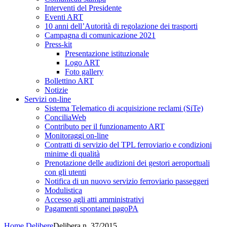
Interventi del Presidente
Eventi ART
10 anni dell’Autorità di regolazione dei trasporti
Campagna di comunicazione 2021
Press-kit
Presentazione istituzionale
Logo ART
Foto gallery
Bollettino ART
Notizie
Servizi on-line
Sistema Telematico di acquisizione reclami (SiTe)
ConciliaWeb
Contributo per il funzionamento ART
Monitoraggi on-line
Contratti di servizio del TPL ferroviario e condizioni
minime di qualità
Prenotazione delle audizioni dei gestori aeroportuali
con gli utenti
Notifica di un nuovo servizio ferroviario passeggeri
Modulistica
Accesso agli atti amministrativi
Pagamenti spontanei pagoPA
Home
Delibere
Delibera n. 37/2015