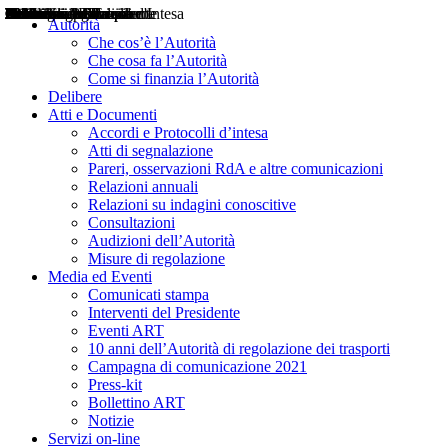
Delibere
Pareri
Consultazioni
Audizioni
Atti di Segnalazione
Accordi e Protocolli d'Intesa
Relazioni annuali
Misure di regolazione
Notizie
Comunicati Stampa
Bollettini ART
Convegni ART
Interviste del Presidente
Articoli in primo piano
Interventi del Presidente
2004
2005
2010
2013
2014
2015
2016
2017
2018
2019
202
2020
2021
2022
2023
2024
2025
2026
Aereo
Marittimo
Terrestre
Autorità
Che cos’è l’Autorità
Che cosa fa l’Autorità
Come si finanzia l’Autorità
Delibere
Atti e Documenti
Accordi e Protocolli d’intesa
Atti di segnalazione
Pareri, osservazioni RdA e altre comunicazioni
Relazioni annuali
Relazioni su indagini conoscitive
Consultazioni
Audizioni dell’Autorità
Misure di regolazione
Media ed Eventi
Comunicati stampa
Interventi del Presidente
Eventi ART
10 anni dell’Autorità di regolazione dei trasporti
Campagna di comunicazione 2021
Press-kit
Bollettino ART
Notizie
Servizi on-line