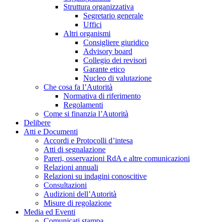
Struttura organizzativa
Segretario generale
Uffici
Altri organismi
Consigliere giuridico
Advisory board
Collegio dei revisori
Garante etico
Nucleo di valutazione
Che cosa fa l’Autorità
Normativa di riferimento
Regolamenti
Come si finanzia l’Autorità
Delibere
Atti e Documenti
Accordi e Protocolli d’intesa
Atti di segnalazione
Pareri, osservazioni RdA e altre comunicazioni
Relazioni annuali
Relazioni su indagini conoscitive
Consultazioni
Audizioni dell’Autorità
Misure di regolazione
Media ed Eventi
Comunicati stampa