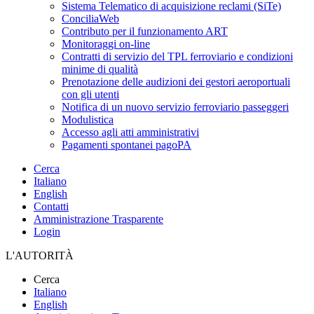
Sistema Telematico di acquisizione reclami (SiTe)
ConciliaWeb
Contributo per il funzionamento ART
Monitoraggi on-line
Contratti di servizio del TPL ferroviario e condizioni
minime di qualità
Prenotazione delle audizioni dei gestori aeroportuali
con gli utenti
Notifica di un nuovo servizio ferroviario passeggeri
Modulistica
Accesso agli atti amministrativi
Pagamenti spontanei pagoPA
Cerca
Italiano
English
Contatti
Amministrazione Trasparente
Login
L'AUTORITÀ
Cerca
Italiano
English