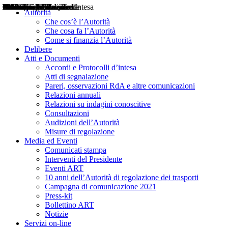
Delibere
Pareri
Consultazioni
Audizioni
Atti di Segnalazione
Accordi e Protocolli d'Intesa
Relazioni annuali
Misure di regolazione
Notizie
Comunicati Stampa
Bollettini ART
Convegni ART
Interviste del Presidente
Articoli in primo piano
Interventi del Presidente
2004
2005
2010
2013
2014
2015
2016
2017
2018
2019
202
2020
2021
2022
2023
2024
2025
2026
Aereo
Marittimo
Terrestre
Autorità
Che cos’è l’Autorità
Che cosa fa l’Autorità
Come si finanzia l’Autorità
Delibere
Atti e Documenti
Accordi e Protocolli d’intesa
Atti di segnalazione
Pareri, osservazioni RdA e altre comunicazioni
Relazioni annuali
Relazioni su indagini conoscitive
Consultazioni
Audizioni dell’Autorità
Misure di regolazione
Media ed Eventi
Comunicati stampa
Interventi del Presidente
Eventi ART
10 anni dell’Autorità di regolazione dei trasporti
Campagna di comunicazione 2021
Press-kit
Bollettino ART
Notizie
Servizi on-line