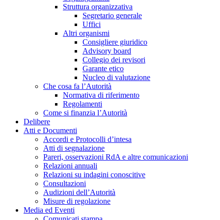
Struttura organizzativa
Segretario generale
Uffici
Altri organismi
Consigliere giuridico
Advisory board
Collegio dei revisori
Garante etico
Nucleo di valutazione
Che cosa fa l’Autorità
Normativa di riferimento
Regolamenti
Come si finanzia l’Autorità
Delibere
Atti e Documenti
Accordi e Protocolli d’intesa
Atti di segnalazione
Pareri, osservazioni RdA e altre comunicazioni
Relazioni annuali
Relazioni su indagini conoscitive
Consultazioni
Audizioni dell’Autorità
Misure di regolazione
Media ed Eventi
Comunicati stampa