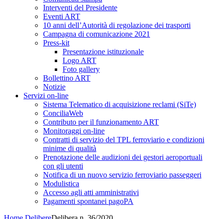
Interventi del Presidente
Eventi ART
10 anni dell’Autorità di regolazione dei trasporti
Campagna di comunicazione 2021
Press-kit
Presentazione istituzionale
Logo ART
Foto gallery
Bollettino ART
Notizie
Servizi on-line
Sistema Telematico di acquisizione reclami (SiTe)
ConciliaWeb
Contributo per il funzionamento ART
Monitoraggi on-line
Contratti di servizio del TPL ferroviario e condizioni
minime di qualità
Prenotazione delle audizioni dei gestori aeroportuali
con gli utenti
Notifica di un nuovo servizio ferroviario passeggeri
Modulistica
Accesso agli atti amministrativi
Pagamenti spontanei pagoPA
Home
Delibere
Delibera n. 36/2020