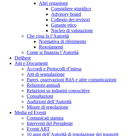
Altri organismi
Consigliere giuridico
Advisory board
Collegio dei revisori
Garante etico
Nucleo di valutazione
Che cosa fa l’Autorità
Normativa di riferimento
Regolamenti
Come si finanzia l’Autorità
Delibere
Atti e Documenti
Accordi e Protocolli d’intesa
Atti di segnalazione
Pareri, osservazioni RdA e altre comunicazioni
Relazioni annuali
Relazioni su indagini conoscitive
Consultazioni
Audizioni dell’Autorità
Misure di regolazione
Media ed Eventi
Comunicati stampa
Interventi del Presidente
Eventi ART
10 anni dell’Autorità di regolazione dei trasporti