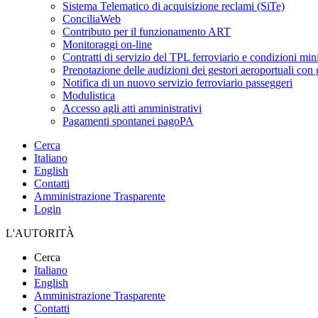
Sistema Telematico di acquisizione reclami (SiTe)
ConciliaWeb
Contributo per il funzionamento ART
Monitoraggi on-line
Contratti di servizio del TPL ferroviario e condizioni min
Prenotazione delle audizioni dei gestori aeroportuali con g
Notifica di un nuovo servizio ferroviario passeggeri
Modulistica
Accesso agli atti amministrativi
Pagamenti spontanei pagoPA
Cerca
Italiano
English
Contatti
Amministrazione Trasparente
Login
L'AUTORITÀ
Cerca
Italiano
English
Amministrazione Trasparente
Contatti