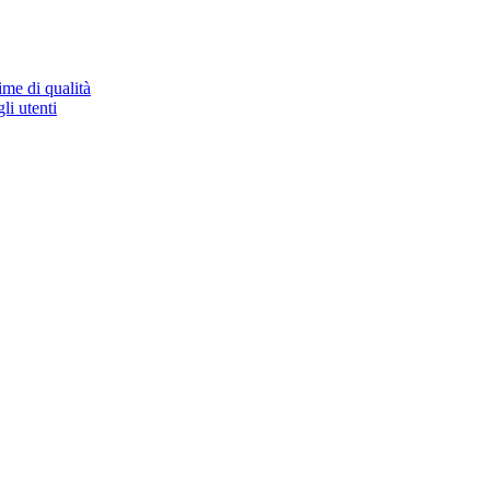
ime di qualità
li utenti