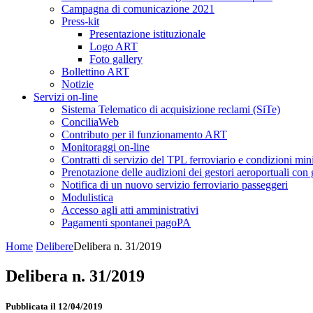
Campagna di comunicazione 2021
Press-kit
Presentazione istituzionale
Logo ART
Foto gallery
Bollettino ART
Notizie
Servizi on-line
Sistema Telematico di acquisizione reclami (SiTe)
ConciliaWeb
Contributo per il funzionamento ART
Monitoraggi on-line
Contratti di servizio del TPL ferroviario e condizioni min
Prenotazione delle audizioni dei gestori aeroportuali con g
Notifica di un nuovo servizio ferroviario passeggeri
Modulistica
Accesso agli atti amministrativi
Pagamenti spontanei pagoPA
Home
Delibere
Delibera n. 31/2019
Delibera n. 31/2019
Pubblicata il 12/04/2019