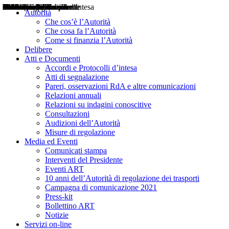
Delibere
Pareri
Consultazioni
Audizioni
Atti di Segnalazione
Accordi e Protocolli d'Intesa
Relazioni annuali
Misure di regolazione
Notizie
Comunicati Stampa
Bollettini ART
Convegni ART
Interviste del Presidente
Articoli in primo piano
Interventi del Presidente
2004
2005
2010
2013
2014
2015
2016
2017
2018
2019
202
2020
2021
2022
2023
2024
2025
2026
Aereo
Marittimo
Terrestre
Autorità
Che cos’è l’Autorità
Che cosa fa l’Autorità
Come si finanzia l’Autorità
Delibere
Atti e Documenti
Accordi e Protocolli d’intesa
Atti di segnalazione
Pareri, osservazioni RdA e altre comunicazioni
Relazioni annuali
Relazioni su indagini conoscitive
Consultazioni
Audizioni dell’Autorità
Misure di regolazione
Media ed Eventi
Comunicati stampa
Interventi del Presidente
Eventi ART
10 anni dell’Autorità di regolazione dei trasporti
Campagna di comunicazione 2021
Press-kit
Bollettino ART
Notizie
Servizi on-line