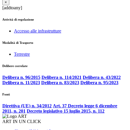
×
[addtoany]
Attività di regolazione
Accesso alle infrastrutture
Modalità di Trasporto
Terrestre
Delibere correlate
Delibera n. 96/2015
Delibera n. 114/2021
Delibera n. 43/2022
Delibera n. 11/2023
Delibera n. 83/2023
Delibera n. 95/2023
Fonti
Direttiva (UE) n. 34/2012
Art. 37 Decreto legge 6 dicembre
2011, n. 201
Decreto legislativo 15 luglio 2015, n. 112
ART IN UN CLICK