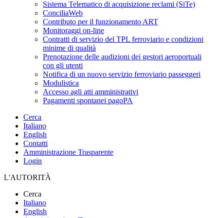
Sistema Telematico di acquisizione reclami (SiTe)
ConciliaWeb
Contributo per il funzionamento ART
Monitoraggi on-line
Contratti di servizio del TPL ferroviario e condizioni
minime di qualità
Prenotazione delle audizioni dei gestori aeroportuali
con gli utenti
Notifica di un nuovo servizio ferroviario passeggeri
Modulistica
Accesso agli atti amministrativi
Pagamenti spontanei pagoPA
Cerca
Italiano
English
Contatti
Amministrazione Trasparente
Login
L'AUTORITÀ
Cerca
Italiano
English