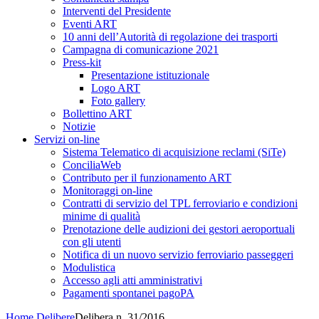
Interventi del Presidente
Eventi ART
10 anni dell’Autorità di regolazione dei trasporti
Campagna di comunicazione 2021
Press-kit
Presentazione istituzionale
Logo ART
Foto gallery
Bollettino ART
Notizie
Servizi on-line
Sistema Telematico di acquisizione reclami (SiTe)
ConciliaWeb
Contributo per il funzionamento ART
Monitoraggi on-line
Contratti di servizio del TPL ferroviario e condizioni
minime di qualità
Prenotazione delle audizioni dei gestori aeroportuali
con gli utenti
Notifica di un nuovo servizio ferroviario passeggeri
Modulistica
Accesso agli atti amministrativi
Pagamenti spontanei pagoPA
Home
Delibere
Delibera n. 31/2016