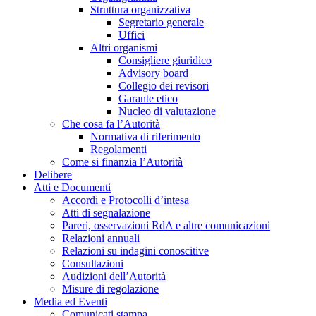
Struttura organizzativa
Segretario generale
Uffici
Altri organismi
Consigliere giuridico
Advisory board
Collegio dei revisori
Garante etico
Nucleo di valutazione
Che cosa fa l’Autorità
Normativa di riferimento
Regolamenti
Come si finanzia l’Autorità
Delibere
Atti e Documenti
Accordi e Protocolli d’intesa
Atti di segnalazione
Pareri, osservazioni RdA e altre comunicazioni
Relazioni annuali
Relazioni su indagini conoscitive
Consultazioni
Audizioni dell’Autorità
Misure di regolazione
Media ed Eventi
Comunicati stampa