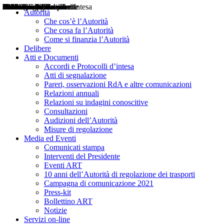
Delibere
Pareri
Consultazioni
Audizioni
Atti di Segnalazione
Accordi e Protocolli d'Intesa
Relazioni annuali
Misure di regolazione
Notizie
Comunicati Stampa
Bollettini ART
Convegni ART
Interviste del Presidente
Articoli in primo piano
Interventi del Presidente
2004
2005
2010
2013
2014
2015
2016
2017
2018
2019
202
2020
2021
2022
2023
2024
2025
2026
Aereo
Marittimo
Terrestre
Autorità
Che cos’è l’Autorità
Che cosa fa l’Autorità
Come si finanzia l’Autorità
Delibere
Atti e Documenti
Accordi e Protocolli d’intesa
Atti di segnalazione
Pareri, osservazioni RdA e altre comunicazioni
Relazioni annuali
Relazioni su indagini conoscitive
Consultazioni
Audizioni dell’Autorità
Misure di regolazione
Media ed Eventi
Comunicati stampa
Interventi del Presidente
Eventi ART
10 anni dell’Autorità di regolazione dei trasporti
Campagna di comunicazione 2021
Press-kit
Bollettino ART
Notizie
Servizi on-line