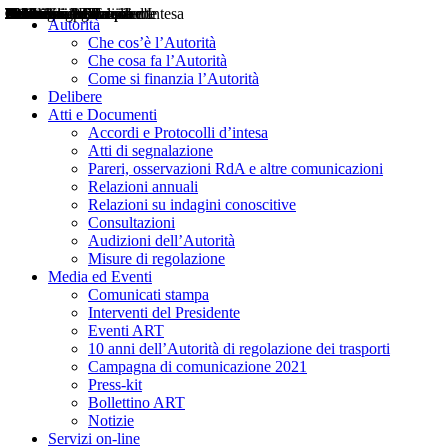
Delibere
Pareri
Consultazioni
Audizioni
Atti di Segnalazione
Accordi e Protocolli d'Intesa
Relazioni annuali
Misure di regolazione
Notizie
Comunicati Stampa
Bollettini ART
Convegni ART
Interviste del Presidente
Articoli in primo piano
Interventi del Presidente
2004
2005
2010
2013
2014
2015
2016
2017
2018
2019
202
2020
2021
2022
2023
2024
2025
2026
Aereo
Marittimo
Terrestre
Autorità
Che cos’è l’Autorità
Che cosa fa l’Autorità
Come si finanzia l’Autorità
Delibere
Atti e Documenti
Accordi e Protocolli d’intesa
Atti di segnalazione
Pareri, osservazioni RdA e altre comunicazioni
Relazioni annuali
Relazioni su indagini conoscitive
Consultazioni
Audizioni dell’Autorità
Misure di regolazione
Media ed Eventi
Comunicati stampa
Interventi del Presidente
Eventi ART
10 anni dell’Autorità di regolazione dei trasporti
Campagna di comunicazione 2021
Press-kit
Bollettino ART
Notizie
Servizi on-line