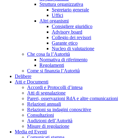
Struttura organizzativa
Segretario generale
Uffici
Altri organismi
Consigliere giuridico
Advisory board
Collegio dei revisori
Garante etico
Nucleo di valutazione
Che cosa fa l’Autorità
Normativa di riferimento
Regolamenti
Come si finanzia l’Autorità
Delibere
Atti e Documenti
Accordi e Protocolli d’intesa
Atti di segnalazione
Pareri, osservazioni RdA e altre comunicazioni
Relazioni annuali
Relazioni su indagini conoscitive
Consultazioni
Audizioni dell’Autorità
Misure di regolazione
Media ed Eventi
Comunicati stampa