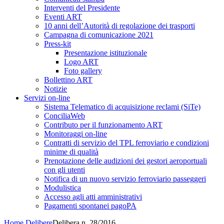
Interventi del Presidente
Eventi ART
10 anni dell’Autorità di regolazione dei trasporti
Campagna di comunicazione 2021
Press-kit
Presentazione istituzionale
Logo ART
Foto gallery
Bollettino ART
Notizie
Servizi on-line
Sistema Telematico di acquisizione reclami (SiTe)
ConciliaWeb
Contributo per il funzionamento ART
Monitoraggi on-line
Contratti di servizio del TPL ferroviario e condizioni
minime di qualità
Prenotazione delle audizioni dei gestori aeroportuali
con gli utenti
Notifica di un nuovo servizio ferroviario passeggeri
Modulistica
Accesso agli atti amministrativi
Pagamenti spontanei pagoPA
Home
Delibere
Delibera n. 28/2016