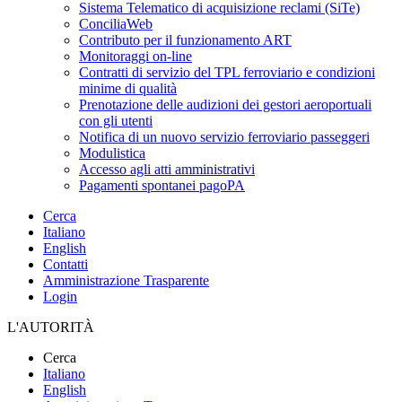
Sistema Telematico di acquisizione reclami (SiTe)
ConciliaWeb
Contributo per il funzionamento ART
Monitoraggi on-line
Contratti di servizio del TPL ferroviario e condizioni
minime di qualità
Prenotazione delle audizioni dei gestori aeroportuali
con gli utenti
Notifica di un nuovo servizio ferroviario passeggeri
Modulistica
Accesso agli atti amministrativi
Pagamenti spontanei pagoPA
Cerca
Italiano
English
Contatti
Amministrazione Trasparente
Login
L'AUTORITÀ
Cerca
Italiano
English