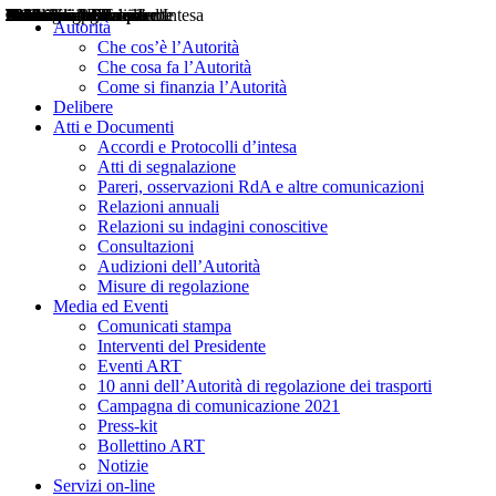
Delibere
Pareri
Consultazioni
Audizioni
Atti di Segnalazione
Accordi e Protocolli d'Intesa
Relazioni annuali
Misure di regolazione
Notizie
Comunicati Stampa
Bollettini ART
Convegni ART
Interviste del Presidente
Articoli in primo piano
Interventi del Presidente
2004
2005
2010
2013
2014
2015
2016
2017
2018
2019
202
2020
2021
2022
2023
2024
2025
2026
Aereo
Marittimo
Terrestre
Autorità
Che cos’è l’Autorità
Che cosa fa l’Autorità
Come si finanzia l’Autorità
Delibere
Atti e Documenti
Accordi e Protocolli d’intesa
Atti di segnalazione
Pareri, osservazioni RdA e altre comunicazioni
Relazioni annuali
Relazioni su indagini conoscitive
Consultazioni
Audizioni dell’Autorità
Misure di regolazione
Media ed Eventi
Comunicati stampa
Interventi del Presidente
Eventi ART
10 anni dell’Autorità di regolazione dei trasporti
Campagna di comunicazione 2021
Press-kit
Bollettino ART
Notizie
Servizi on-line