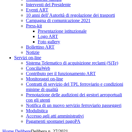
Interventi del Presidente
Eventi ART
10 anni dell’Autorità di regolazione dei trasporti
Campagna di comunicazione 2021
Press-kit
Presentazione istituzionale
Logo ART
Foto gallery
Bollettino ART
Notizie
Servizi on-line
Sistema Telematico di acquisizione reclami (SiTe)
ConciliaWeb
Contributo per il funzionamento ART
Monitoraggi on-line
Contratti di servizio del TPL ferroviario e condizioni
minime di qualità
Prenotazione delle audizioni dei gestori aeroportuali
con gli utenti
Notifica di un nuovo servizio ferroviario passeggeri
Modulistica
Accesso agli atti amministrativi
Pagamenti spontanei pagoPA
Home
Delibere
Delibera n. 27/2021