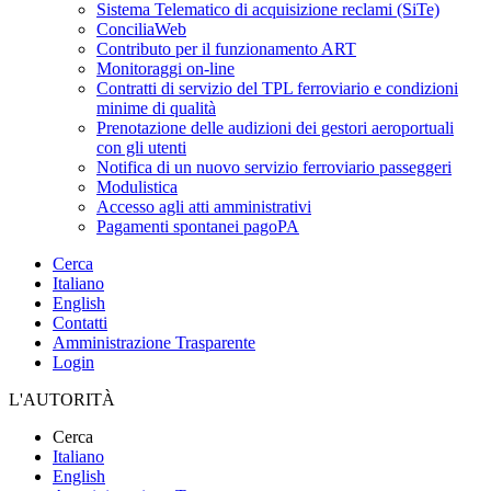
Sistema Telematico di acquisizione reclami (SiTe)
ConciliaWeb
Contributo per il funzionamento ART
Monitoraggi on-line
Contratti di servizio del TPL ferroviario e condizioni
minime di qualità
Prenotazione delle audizioni dei gestori aeroportuali
con gli utenti
Notifica di un nuovo servizio ferroviario passeggeri
Modulistica
Accesso agli atti amministrativi
Pagamenti spontanei pagoPA
Cerca
Italiano
English
Contatti
Amministrazione Trasparente
Login
L'AUTORITÀ
Cerca
Italiano
English