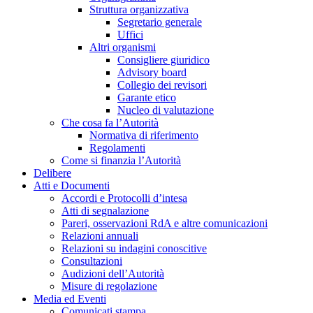
Struttura organizzativa
Segretario generale
Uffici
Altri organismi
Consigliere giuridico
Advisory board
Collegio dei revisori
Garante etico
Nucleo di valutazione
Che cosa fa l’Autorità
Normativa di riferimento
Regolamenti
Come si finanzia l’Autorità
Delibere
Atti e Documenti
Accordi e Protocolli d’intesa
Atti di segnalazione
Pareri, osservazioni RdA e altre comunicazioni
Relazioni annuali
Relazioni su indagini conoscitive
Consultazioni
Audizioni dell’Autorità
Misure di regolazione
Media ed Eventi
Comunicati stampa