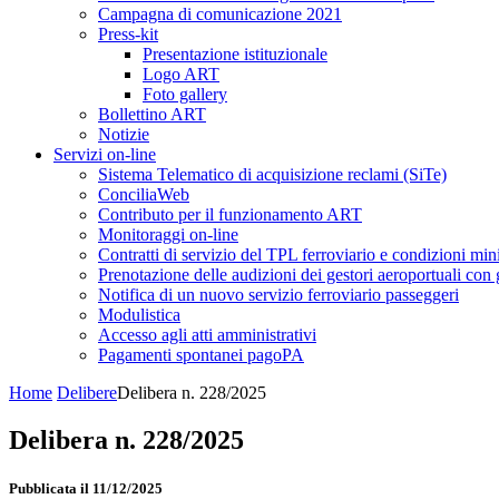
Campagna di comunicazione 2021
Press-kit
Presentazione istituzionale
Logo ART
Foto gallery
Bollettino ART
Notizie
Servizi on-line
Sistema Telematico di acquisizione reclami (SiTe)
ConciliaWeb
Contributo per il funzionamento ART
Monitoraggi on-line
Contratti di servizio del TPL ferroviario e condizioni min
Prenotazione delle audizioni dei gestori aeroportuali con g
Notifica di un nuovo servizio ferroviario passeggeri
Modulistica
Accesso agli atti amministrativi
Pagamenti spontanei pagoPA
Home
Delibere
Delibera n. 228/2025
Delibera n. 228/2025
Pubblicata il 11/12/2025