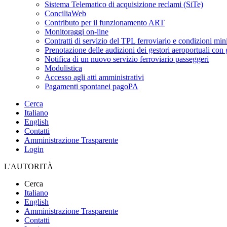
Sistema Telematico di acquisizione reclami (SiTe)
ConciliaWeb
Contributo per il funzionamento ART
Monitoraggi on-line
Contratti di servizio del TPL ferroviario e condizioni min
Prenotazione delle audizioni dei gestori aeroportuali con g
Notifica di un nuovo servizio ferroviario passeggeri
Modulistica
Accesso agli atti amministrativi
Pagamenti spontanei pagoPA
Cerca
Italiano
English
Contatti
Amministrazione Trasparente
Login
L'AUTORITÀ
Cerca
Italiano
English
Amministrazione Trasparente
Contatti