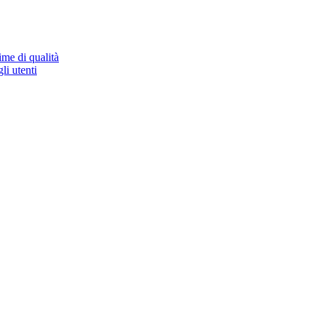
ime di qualità
li utenti