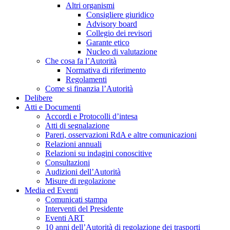
Altri organismi
Consigliere giuridico
Advisory board
Collegio dei revisori
Garante etico
Nucleo di valutazione
Che cosa fa l’Autorità
Normativa di riferimento
Regolamenti
Come si finanzia l’Autorità
Delibere
Atti e Documenti
Accordi e Protocolli d’intesa
Atti di segnalazione
Pareri, osservazioni RdA e altre comunicazioni
Relazioni annuali
Relazioni su indagini conoscitive
Consultazioni
Audizioni dell’Autorità
Misure di regolazione
Media ed Eventi
Comunicati stampa
Interventi del Presidente
Eventi ART
10 anni dell’Autorità di regolazione dei trasporti