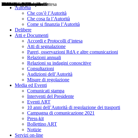
Delibere
Pareri
Consultazioni
Audizioni
Atti di Segnalazione
Accordi e Protocolli d'Intesa
Relazioni annuali
Misure di regolazione
Notizie
Comunicati Stampa
Bollettini ART
Convegni ART
Interviste del Presidente
Articoli in primo piano
Interventi del Presidente
2004
2005
2010
2013
2014
2015
2016
2017
2018
2019
202
2020
2021
2022
2023
2024
2025
2026
Aereo
Marittimo
Terrestre
Autorità
Che cos’è l’Autorità
Che cosa fa l’Autorità
Come si finanzia l’Autorità
Delibere
Atti e Documenti
Accordi e Protocolli d’intesa
Atti di segnalazione
Pareri, osservazioni RdA e altre comunicazioni
Relazioni annuali
Relazioni su indagini conoscitive
Consultazioni
Audizioni dell’Autorità
Misure di regolazione
Media ed Eventi
Comunicati stampa
Interventi del Presidente
Eventi ART
10 anni dell’Autorità di regolazione dei trasporti
Campagna di comunicazione 2021
Press-kit
Bollettino ART
Notizie
Servizi on-line