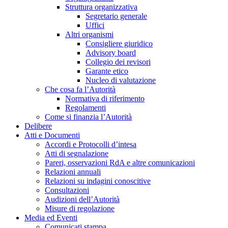
Struttura organizzativa
Segretario generale
Uffici
Altri organismi
Consigliere giuridico
Advisory board
Collegio dei revisori
Garante etico
Nucleo di valutazione
Che cosa fa l’Autorità
Normativa di riferimento
Regolamenti
Come si finanzia l’Autorità
Delibere
Atti e Documenti
Accordi e Protocolli d’intesa
Atti di segnalazione
Pareri, osservazioni RdA e altre comunicazioni
Relazioni annuali
Relazioni su indagini conoscitive
Consultazioni
Audizioni dell’Autorità
Misure di regolazione
Media ed Eventi
Comunicati stampa