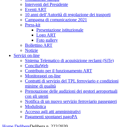
Interventi del Presidente
Eventi ART
10 anni dell’Autorità di regolazione dei trasporti
Campagna di comunicazione 2021
Press-kit
Presentazione istituzionale
Logo ART
Foto gallery
Bollettino ART
Notizie
Servizi on-line
Sistema Telematico di acquisizione reclami (SiTe)
ConciliaWeb
Contributo per il funzionamento ART
Monitoraggi on-line
Contratti di servizio del TPL ferroviario e condizioni
minime di qualità
Prenotazione delle audizioni dei gestori aeroportuali
con gli utenti
Notifica di un nuovo servizio ferroviario passeggeri
Modulistica
Accesso agli atti amministrativi
Pagamenti spontanei pagoPA
Home
Delibere
Delibera n. 222/2020