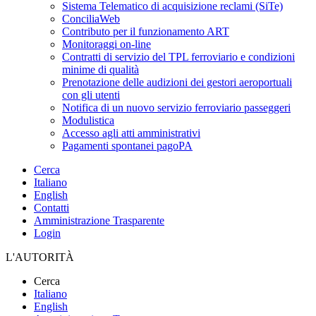
Sistema Telematico di acquisizione reclami (SiTe)
ConciliaWeb
Contributo per il funzionamento ART
Monitoraggi on-line
Contratti di servizio del TPL ferroviario e condizioni
minime di qualità
Prenotazione delle audizioni dei gestori aeroportuali
con gli utenti
Notifica di un nuovo servizio ferroviario passeggeri
Modulistica
Accesso agli atti amministrativi
Pagamenti spontanei pagoPA
Cerca
Italiano
English
Contatti
Amministrazione Trasparente
Login
L'AUTORITÀ
Cerca
Italiano
English