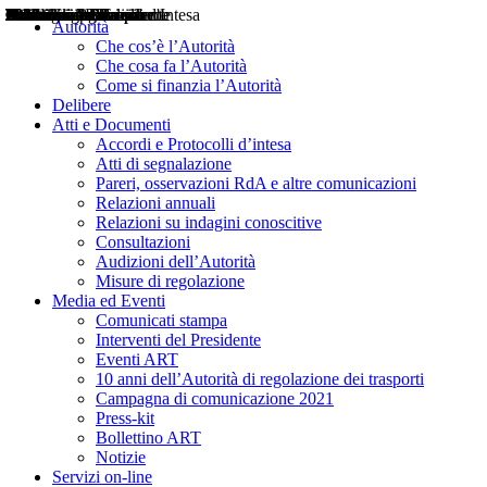
Delibere
Pareri
Consultazioni
Audizioni
Atti di Segnalazione
Accordi e Protocolli d'Intesa
Relazioni annuali
Misure di regolazione
Notizie
Comunicati Stampa
Bollettini ART
Convegni ART
Interviste del Presidente
Articoli in primo piano
Interventi del Presidente
2004
2005
2010
2013
2014
2015
2016
2017
2018
2019
202
2020
2021
2022
2023
2024
2025
2026
Aereo
Marittimo
Terrestre
Autorità
Che cos’è l’Autorità
Che cosa fa l’Autorità
Come si finanzia l’Autorità
Delibere
Atti e Documenti
Accordi e Protocolli d’intesa
Atti di segnalazione
Pareri, osservazioni RdA e altre comunicazioni
Relazioni annuali
Relazioni su indagini conoscitive
Consultazioni
Audizioni dell’Autorità
Misure di regolazione
Media ed Eventi
Comunicati stampa
Interventi del Presidente
Eventi ART
10 anni dell’Autorità di regolazione dei trasporti
Campagna di comunicazione 2021
Press-kit
Bollettino ART
Notizie
Servizi on-line