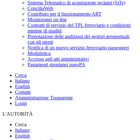
Sistema Telematico di acquisizione reclami (SiTe)
ConciliaWeb
Contributo per il funzionamento ART
Monitoraggi on-line
Contratti di servizio del TPL ferroviario e condizioni
minime di qualità
Prenotazione delle audizioni dei gestori aeroportuali
con gli utenti
Notifica di un nuovo servizio ferroviario passeggeri
Modulistica
Accesso agli atti amministrativi
Pagamenti spontanei pagoPA
Cerca
Italiano
English
Contatti
Amministrazione Trasparente
Login
L'AUTORITÀ
Cerca
Italiano
English