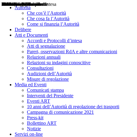
Delibere
Pareri
Consultazioni
Audizioni
Atti di Segnalazione
Accordi e Protocolli d'Intesa
Relazioni annuali
Misure di regolazione
Notizie
Comunicati Stampa
Bollettini ART
Convegni ART
Interviste del Presidente
Articoli in primo piano
Interventi del Presidente
2004
2005
2010
2013
2014
2015
2016
2017
2018
2019
202
2020
2021
2022
2023
2024
2025
2026
Aereo
Marittimo
Terrestre
Autorità
Che cos’è l’Autorità
Che cosa fa l’Autorità
Come si finanzia l’Autorità
Delibere
Atti e Documenti
Accordi e Protocolli d’intesa
Atti di segnalazione
Pareri, osservazioni RdA e altre comunicazioni
Relazioni annuali
Relazioni su indagini conoscitive
Consultazioni
Audizioni dell’Autorità
Misure di regolazione
Media ed Eventi
Comunicati stampa
Interventi del Presidente
Eventi ART
10 anni dell’Autorità di regolazione dei trasporti
Campagna di comunicazione 2021
Press-kit
Bollettino ART
Notizie
Servizi on-line