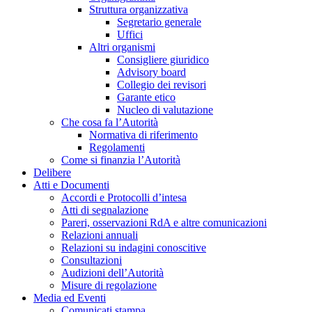
Struttura organizzativa
Segretario generale
Uffici
Altri organismi
Consigliere giuridico
Advisory board
Collegio dei revisori
Garante etico
Nucleo di valutazione
Che cosa fa l’Autorità
Normativa di riferimento
Regolamenti
Come si finanzia l’Autorità
Delibere
Atti e Documenti
Accordi e Protocolli d’intesa
Atti di segnalazione
Pareri, osservazioni RdA e altre comunicazioni
Relazioni annuali
Relazioni su indagini conoscitive
Consultazioni
Audizioni dell’Autorità
Misure di regolazione
Media ed Eventi
Comunicati stampa