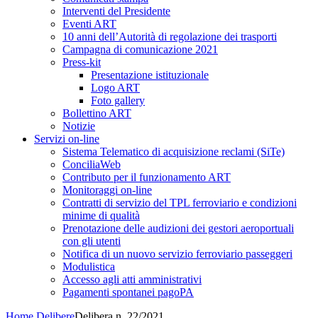
Interventi del Presidente
Eventi ART
10 anni dell’Autorità di regolazione dei trasporti
Campagna di comunicazione 2021
Press-kit
Presentazione istituzionale
Logo ART
Foto gallery
Bollettino ART
Notizie
Servizi on-line
Sistema Telematico di acquisizione reclami (SiTe)
ConciliaWeb
Contributo per il funzionamento ART
Monitoraggi on-line
Contratti di servizio del TPL ferroviario e condizioni
minime di qualità
Prenotazione delle audizioni dei gestori aeroportuali
con gli utenti
Notifica di un nuovo servizio ferroviario passeggeri
Modulistica
Accesso agli atti amministrativi
Pagamenti spontanei pagoPA
Home
Delibere
Delibera n. 22/2021