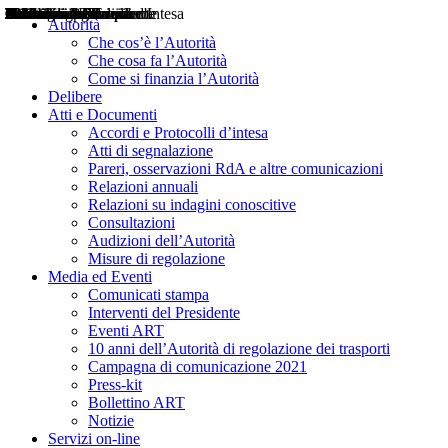
Delibere
Pareri
Consultazioni
Audizioni
Atti di Segnalazione
Accordi e Protocolli d'Intesa
Relazioni annuali
Misure di regolazione
Notizie
Comunicati Stampa
Bollettini ART
Convegni ART
Interviste del Presidente
Articoli in primo piano
Interventi del Presidente
2004
2005
2010
2013
2014
2015
2016
2017
2018
2019
202
2020
2021
2022
2023
2024
2025
2026
Aereo
Marittimo
Terrestre
Autorità
Che cos’è l’Autorità
Che cosa fa l’Autorità
Come si finanzia l’Autorità
Delibere
Atti e Documenti
Accordi e Protocolli d’intesa
Atti di segnalazione
Pareri, osservazioni RdA e altre comunicazioni
Relazioni annuali
Relazioni su indagini conoscitive
Consultazioni
Audizioni dell’Autorità
Misure di regolazione
Media ed Eventi
Comunicati stampa
Interventi del Presidente
Eventi ART
10 anni dell’Autorità di regolazione dei trasporti
Campagna di comunicazione 2021
Press-kit
Bollettino ART
Notizie
Servizi on-line