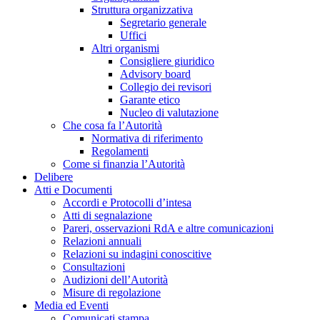
Struttura organizzativa
Segretario generale
Uffici
Altri organismi
Consigliere giuridico
Advisory board
Collegio dei revisori
Garante etico
Nucleo di valutazione
Che cosa fa l’Autorità
Normativa di riferimento
Regolamenti
Come si finanzia l’Autorità
Delibere
Atti e Documenti
Accordi e Protocolli d’intesa
Atti di segnalazione
Pareri, osservazioni RdA e altre comunicazioni
Relazioni annuali
Relazioni su indagini conoscitive
Consultazioni
Audizioni dell’Autorità
Misure di regolazione
Media ed Eventi
Comunicati stampa