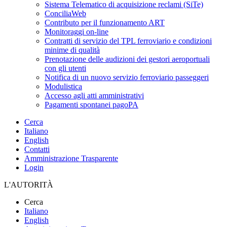
Sistema Telematico di acquisizione reclami (SiTe)
ConciliaWeb
Contributo per il funzionamento ART
Monitoraggi on-line
Contratti di servizio del TPL ferroviario e condizioni
minime di qualità
Prenotazione delle audizioni dei gestori aeroportuali
con gli utenti
Notifica di un nuovo servizio ferroviario passeggeri
Modulistica
Accesso agli atti amministrativi
Pagamenti spontanei pagoPA
Cerca
Italiano
English
Contatti
Amministrazione Trasparente
Login
L'AUTORITÀ
Cerca
Italiano
English