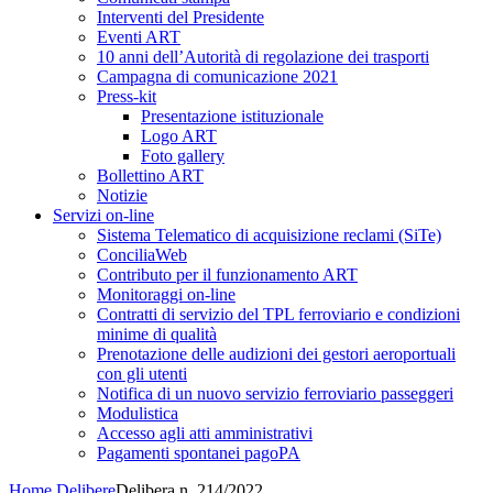
Interventi del Presidente
Eventi ART
10 anni dell’Autorità di regolazione dei trasporti
Campagna di comunicazione 2021
Press-kit
Presentazione istituzionale
Logo ART
Foto gallery
Bollettino ART
Notizie
Servizi on-line
Sistema Telematico di acquisizione reclami (SiTe)
ConciliaWeb
Contributo per il funzionamento ART
Monitoraggi on-line
Contratti di servizio del TPL ferroviario e condizioni
minime di qualità
Prenotazione delle audizioni dei gestori aeroportuali
con gli utenti
Notifica di un nuovo servizio ferroviario passeggeri
Modulistica
Accesso agli atti amministrativi
Pagamenti spontanei pagoPA
Home
Delibere
Delibera n. 214/2022