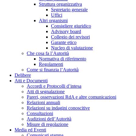
Struttura organizzativa
Segretario generale
Uffici
Altri organismi
Consigliere giuridico
Advisory board
Collegio dei revisori
Garante etico
Nucleo di valutazione
Che cosa fa l’Autorità
Normativa di riferimento
Regolamenti
Come si finanzia l’Autorità
Delibere
Atti e Documenti
Accordi e Protocolli d’intesa
Atti di segnalazione
Pareri, osservazioni RdA e altre comunicazioni
Relazioni annuali
Relazioni su indagini conoscitive
Consultazioni
Audizioni dell’Autorità
Misure di regolazione
Media ed Eventi
Comunicati stampa