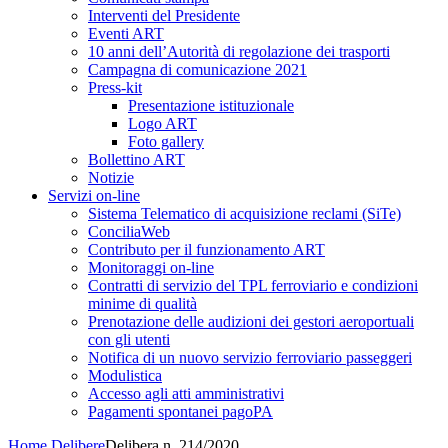
Interventi del Presidente
Eventi ART
10 anni dell’Autorità di regolazione dei trasporti
Campagna di comunicazione 2021
Press-kit
Presentazione istituzionale
Logo ART
Foto gallery
Bollettino ART
Notizie
Servizi on-line
Sistema Telematico di acquisizione reclami (SiTe)
ConciliaWeb
Contributo per il funzionamento ART
Monitoraggi on-line
Contratti di servizio del TPL ferroviario e condizioni
minime di qualità
Prenotazione delle audizioni dei gestori aeroportuali
con gli utenti
Notifica di un nuovo servizio ferroviario passeggeri
Modulistica
Accesso agli atti amministrativi
Pagamenti spontanei pagoPA
Home
Delibere
Delibera n. 214/2020