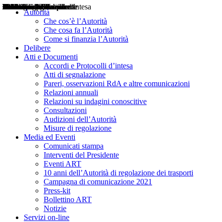
Delibere
Pareri
Consultazioni
Audizioni
Atti di Segnalazione
Accordi e Protocolli d'Intesa
Relazioni annuali
Misure di regolazione
Notizie
Comunicati Stampa
Bollettini ART
Convegni ART
Interviste del Presidente
Articoli in primo piano
Interventi del Presidente
2004
2005
2010
2013
2014
2015
2016
2017
2018
2019
202
2020
2021
2022
2023
2024
2025
2026
Aereo
Marittimo
Terrestre
Autorità
Che cos’è l’Autorità
Che cosa fa l’Autorità
Come si finanzia l’Autorità
Delibere
Atti e Documenti
Accordi e Protocolli d’intesa
Atti di segnalazione
Pareri, osservazioni RdA e altre comunicazioni
Relazioni annuali
Relazioni su indagini conoscitive
Consultazioni
Audizioni dell’Autorità
Misure di regolazione
Media ed Eventi
Comunicati stampa
Interventi del Presidente
Eventi ART
10 anni dell’Autorità di regolazione dei trasporti
Campagna di comunicazione 2021
Press-kit
Bollettino ART
Notizie
Servizi on-line