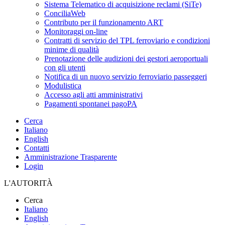
Sistema Telematico di acquisizione reclami (SiTe)
ConciliaWeb
Contributo per il funzionamento ART
Monitoraggi on-line
Contratti di servizio del TPL ferroviario e condizioni
minime di qualità
Prenotazione delle audizioni dei gestori aeroportuali
con gli utenti
Notifica di un nuovo servizio ferroviario passeggeri
Modulistica
Accesso agli atti amministrativi
Pagamenti spontanei pagoPA
Cerca
Italiano
English
Contatti
Amministrazione Trasparente
Login
L'AUTORITÀ
Cerca
Italiano
English