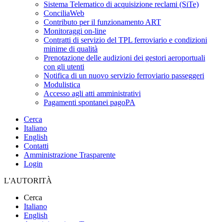
Sistema Telematico di acquisizione reclami (SiTe)
ConciliaWeb
Contributo per il funzionamento ART
Monitoraggi on-line
Contratti di servizio del TPL ferroviario e condizioni
minime di qualità
Prenotazione delle audizioni dei gestori aeroportuali
con gli utenti
Notifica di un nuovo servizio ferroviario passeggeri
Modulistica
Accesso agli atti amministrativi
Pagamenti spontanei pagoPA
Cerca
Italiano
English
Contatti
Amministrazione Trasparente
Login
L'AUTORITÀ
Cerca
Italiano
English