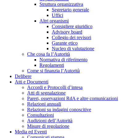
Struttura organizzativa
Segretario generale
Uffici
Altri organismi
Consigliere giuridico
Advisory board
Collegio dei revisori
Garante etico
Nucleo di valutazione
Che cosa fa l’Autorità
Normativa di riferimento
Regolamenti
Come si finanzia l’Autorità
Delibere
Atti e Documenti
Accordi e Protocolli d’intesa
Atti di segnalazione
Pareri, osservazioni RdA e altre comunicazioni
Relazioni annuali
Relazioni su indagini conoscitive
Consultazioni
Audizioni dell’Autorità
Misure di regolazione
Media ed Eventi
Comunicati stampa