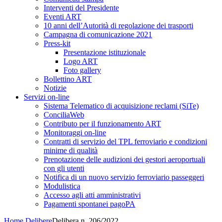
Interventi del Presidente
Eventi ART
10 anni dell’Autorità di regolazione dei trasporti
Campagna di comunicazione 2021
Press-kit
Presentazione istituzionale
Logo ART
Foto gallery
Bollettino ART
Notizie
Servizi on-line
Sistema Telematico di acquisizione reclami (SiTe)
ConciliaWeb
Contributo per il funzionamento ART
Monitoraggi on-line
Contratti di servizio del TPL ferroviario e condizioni
minime di qualità
Prenotazione delle audizioni dei gestori aeroportuali
con gli utenti
Notifica di un nuovo servizio ferroviario passeggeri
Modulistica
Accesso agli atti amministrativi
Pagamenti spontanei pagoPA
Home
Delibere
Delibera n. 206/2022