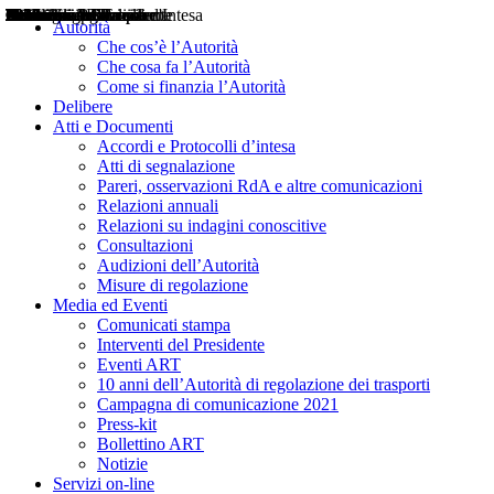
Delibere
Pareri
Consultazioni
Audizioni
Atti di Segnalazione
Accordi e Protocolli d'Intesa
Relazioni annuali
Misure di regolazione
Notizie
Comunicati Stampa
Bollettini ART
Convegni ART
Interviste del Presidente
Articoli in primo piano
Interventi del Presidente
2004
2005
2010
2013
2014
2015
2016
2017
2018
2019
202
2020
2021
2022
2023
2024
2025
2026
Aereo
Marittimo
Terrestre
Autorità
Che cos’è l’Autorità
Che cosa fa l’Autorità
Come si finanzia l’Autorità
Delibere
Atti e Documenti
Accordi e Protocolli d’intesa
Atti di segnalazione
Pareri, osservazioni RdA e altre comunicazioni
Relazioni annuali
Relazioni su indagini conoscitive
Consultazioni
Audizioni dell’Autorità
Misure di regolazione
Media ed Eventi
Comunicati stampa
Interventi del Presidente
Eventi ART
10 anni dell’Autorità di regolazione dei trasporti
Campagna di comunicazione 2021
Press-kit
Bollettino ART
Notizie
Servizi on-line