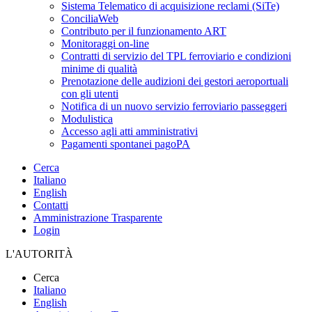
Sistema Telematico di acquisizione reclami (SiTe)
ConciliaWeb
Contributo per il funzionamento ART
Monitoraggi on-line
Contratti di servizio del TPL ferroviario e condizioni
minime di qualità
Prenotazione delle audizioni dei gestori aeroportuali
con gli utenti
Notifica di un nuovo servizio ferroviario passeggeri
Modulistica
Accesso agli atti amministrativi
Pagamenti spontanei pagoPA
Cerca
Italiano
English
Contatti
Amministrazione Trasparente
Login
L'AUTORITÀ
Cerca
Italiano
English