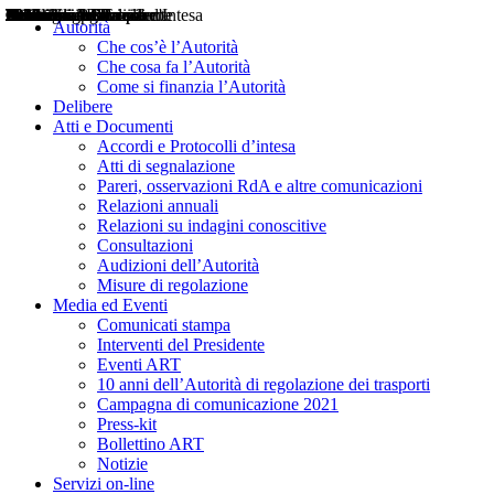
Delibere
Pareri
Consultazioni
Audizioni
Atti di Segnalazione
Accordi e Protocolli d'Intesa
Relazioni annuali
Misure di regolazione
Notizie
Comunicati Stampa
Bollettini ART
Convegni ART
Interviste del Presidente
Articoli in primo piano
Interventi del Presidente
2004
2005
2010
2013
2014
2015
2016
2017
2018
2019
202
2020
2021
2022
2023
2024
2025
2026
Aereo
Marittimo
Terrestre
Autorità
Che cos’è l’Autorità
Che cosa fa l’Autorità
Come si finanzia l’Autorità
Delibere
Atti e Documenti
Accordi e Protocolli d’intesa
Atti di segnalazione
Pareri, osservazioni RdA e altre comunicazioni
Relazioni annuali
Relazioni su indagini conoscitive
Consultazioni
Audizioni dell’Autorità
Misure di regolazione
Media ed Eventi
Comunicati stampa
Interventi del Presidente
Eventi ART
10 anni dell’Autorità di regolazione dei trasporti
Campagna di comunicazione 2021
Press-kit
Bollettino ART
Notizie
Servizi on-line