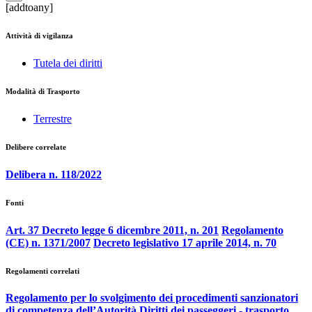
[addtoany]
Attività di vigilanza
Tutela dei diritti
Modalità di Trasporto
Terrestre
Delibere correlate
Delibera n. 118/2022
Fonti
Art. 37 Decreto legge 6 dicembre 2011, n. 201
Regolamento
(CE) n. 1371/2007
Decreto legislativo 17 aprile 2014, n. 70
Regolamenti correlati
Regolamento per lo svolgimento dei procedimenti sanzionatori
di competenza dell’Autorità
Diritti dei passeggeri - trasporto