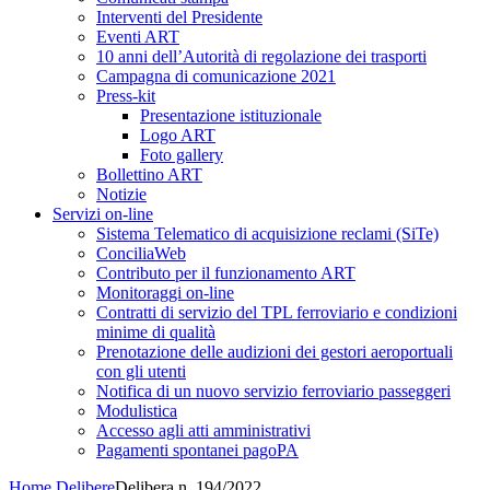
Interventi del Presidente
Eventi ART
10 anni dell’Autorità di regolazione dei trasporti
Campagna di comunicazione 2021
Press-kit
Presentazione istituzionale
Logo ART
Foto gallery
Bollettino ART
Notizie
Servizi on-line
Sistema Telematico di acquisizione reclami (SiTe)
ConciliaWeb
Contributo per il funzionamento ART
Monitoraggi on-line
Contratti di servizio del TPL ferroviario e condizioni
minime di qualità
Prenotazione delle audizioni dei gestori aeroportuali
con gli utenti
Notifica di un nuovo servizio ferroviario passeggeri
Modulistica
Accesso agli atti amministrativi
Pagamenti spontanei pagoPA
Home
Delibere
Delibera n. 194/2022