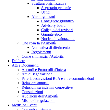
Struttura organizzativa
Segretario generale
Uffici
Altri organismi
Consigliere giuridico
Advisory board
Collegio dei revisori
Garante etico
Nucleo di valutazione
Che cosa fa l’Autorità
Normativa di riferimento
Regolamenti
Come si finanzia l’Autorità
Delibere
Atti e Documenti
Accordi e Protocolli d’intesa
Atti di segnalazione
Pareri, osservazioni RdA e altre comunicazioni
Relazioni annuali
Relazioni su indagini conoscitive
Consultazioni
Audizioni dell’Autorità
Misure di regolazione
Media ed Eventi
Comunicati stampa