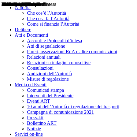
Delibere
Pareri
Consultazioni
Audizioni
Atti di Segnalazione
Accordi e Protocolli d'Intesa
Relazioni annuali
Misure di regolazione
Notizie
Comunicati Stampa
Bollettini ART
Convegni ART
Interviste del Presidente
Articoli in primo piano
Interventi del Presidente
2004
2005
2010
2013
2014
2015
2016
2017
2018
2019
202
2020
2021
2022
2023
2024
2025
2026
Aereo
Marittimo
Terrestre
Autorità
Che cos’è l’Autorità
Che cosa fa l’Autorità
Come si finanzia l’Autorità
Delibere
Atti e Documenti
Accordi e Protocolli d’intesa
Atti di segnalazione
Pareri, osservazioni RdA e altre comunicazioni
Relazioni annuali
Relazioni su indagini conoscitive
Consultazioni
Audizioni dell’Autorità
Misure di regolazione
Media ed Eventi
Comunicati stampa
Interventi del Presidente
Eventi ART
10 anni dell’Autorità di regolazione dei trasporti
Campagna di comunicazione 2021
Press-kit
Bollettino ART
Notizie
Servizi on-line