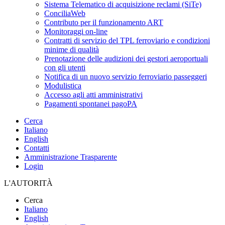
Sistema Telematico di acquisizione reclami (SiTe)
ConciliaWeb
Contributo per il funzionamento ART
Monitoraggi on-line
Contratti di servizio del TPL ferroviario e condizioni
minime di qualità
Prenotazione delle audizioni dei gestori aeroportuali
con gli utenti
Notifica di un nuovo servizio ferroviario passeggeri
Modulistica
Accesso agli atti amministrativi
Pagamenti spontanei pagoPA
Cerca
Italiano
English
Contatti
Amministrazione Trasparente
Login
L'AUTORITÀ
Cerca
Italiano
English