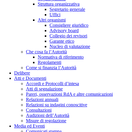
Struttura organizzativa
Segretario generale
Uffici
Altri organismi
Consigliere giuridico
Advisory board
Collegio dei revisori
Garante etico
Nucleo di valutazione
Che cosa fa l’Autorità
Normativa di riferimento
Regolamenti
Come si finanzia l’Autorità
Delibere
Atti e Documenti
Accordi e Protocolli d’intesa
Atti di segnalazione
Pareri, osservazioni RdA e altre comunicazioni
Relazioni annuali
Relazioni su indagini conoscitive
Consultazioni
Audizioni dell’Autorità
Misure di regolazione
Media ed Eventi
Comunicati stampa