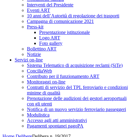
Interventi del Presidente
Eventi ART
10 anni dell’Autorità di regolazione dei trasporti
Campagna di comunicazione 2021
Press-kit
Presentazione istituzionale
Logo ART
Foto gallery
Bollettino ART
Notizie
Servizi on-line
Sistema Telematico di acquisizione reclami (SiTe)
ConciliaWeb
Contributo per il funzionamento ART
Monitoraggi on-line
Contratti di servizio del TPL ferroviario e condizioni
minime di qualità
Prenotazione delle audizioni dei gestori aeroportuali
con gli utenti
Notifica di un nuovo servizio ferroviario passeggeri
Modulistica
Accesso agli atti amministrativi
Pagamenti spontanei pagoPA
Home
Delibere
Delibera n. 19/2017