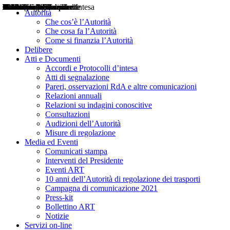
Delibere
Pareri
Consultazioni
Audizioni
Atti di Segnalazione
Accordi e Protocolli d'Intesa
Relazioni annuali
Misure di regolazione
Notizie
Comunicati Stampa
Bollettini ART
Convegni ART
Interviste del Presidente
Articoli in primo piano
Interventi del Presidente
2004
2005
2010
2013
2014
2015
2016
2017
2018
2019
202
2020
2021
2022
2023
2024
2025
2026
Aereo
Marittimo
Terrestre
Autorità
Che cos’è l’Autorità
Che cosa fa l’Autorità
Come si finanzia l’Autorità
Delibere
Atti e Documenti
Accordi e Protocolli d’intesa
Atti di segnalazione
Pareri, osservazioni RdA e altre comunicazioni
Relazioni annuali
Relazioni su indagini conoscitive
Consultazioni
Audizioni dell’Autorità
Misure di regolazione
Media ed Eventi
Comunicati stampa
Interventi del Presidente
Eventi ART
10 anni dell’Autorità di regolazione dei trasporti
Campagna di comunicazione 2021
Press-kit
Bollettino ART
Notizie
Servizi on-line