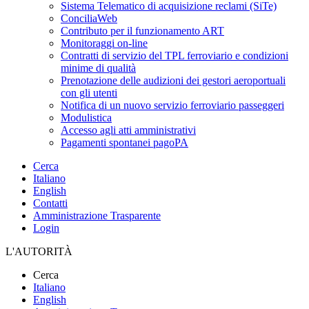
Sistema Telematico di acquisizione reclami (SiTe)
ConciliaWeb
Contributo per il funzionamento ART
Monitoraggi on-line
Contratti di servizio del TPL ferroviario e condizioni
minime di qualità
Prenotazione delle audizioni dei gestori aeroportuali
con gli utenti
Notifica di un nuovo servizio ferroviario passeggeri
Modulistica
Accesso agli atti amministrativi
Pagamenti spontanei pagoPA
Cerca
Italiano
English
Contatti
Amministrazione Trasparente
Login
L'AUTORITÀ
Cerca
Italiano
English