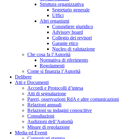
Struttura organizzativa
Segretario generale
Uffici
Altri organismi
Consigliere giuridico
Advisory board
Collegio dei revisori
Garante etico
Nucleo di valutazione
Che cosa fa l’Autorità
Normativa di riferimento
Regolamenti
Come si finanzia l’Autorità
Delibere
Atti e Documenti
Accordi e Protocolli d’intesa
Atti di segnalazione
Pareri, osservazioni RdA e altre comunicazioni
Relazioni annuali
Relazioni su indagini conoscitive
Consultazioni
Audizioni dell’Autorità
Misure di regolazione
Media ed Eventi
Comunicati stampa