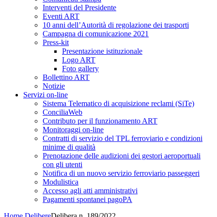
Interventi del Presidente
Eventi ART
10 anni dell’Autorità di regolazione dei trasporti
Campagna di comunicazione 2021
Press-kit
Presentazione istituzionale
Logo ART
Foto gallery
Bollettino ART
Notizie
Servizi on-line
Sistema Telematico di acquisizione reclami (SiTe)
ConciliaWeb
Contributo per il funzionamento ART
Monitoraggi on-line
Contratti di servizio del TPL ferroviario e condizioni
minime di qualità
Prenotazione delle audizioni dei gestori aeroportuali
con gli utenti
Notifica di un nuovo servizio ferroviario passeggeri
Modulistica
Accesso agli atti amministrativi
Pagamenti spontanei pagoPA
Home
Delibere
Delibera n. 189/2022