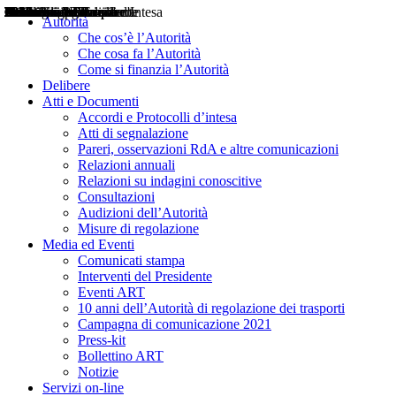
Delibere
Pareri
Consultazioni
Audizioni
Atti di Segnalazione
Accordi e Protocolli d'Intesa
Relazioni annuali
Misure di regolazione
Notizie
Comunicati Stampa
Bollettini ART
Convegni ART
Interviste del Presidente
Articoli in primo piano
Interventi del Presidente
2004
2005
2010
2013
2014
2015
2016
2017
2018
2019
202
2020
2021
2022
2023
2024
2025
2026
Aereo
Marittimo
Terrestre
Autorità
Che cos’è l’Autorità
Che cosa fa l’Autorità
Come si finanzia l’Autorità
Delibere
Atti e Documenti
Accordi e Protocolli d’intesa
Atti di segnalazione
Pareri, osservazioni RdA e altre comunicazioni
Relazioni annuali
Relazioni su indagini conoscitive
Consultazioni
Audizioni dell’Autorità
Misure di regolazione
Media ed Eventi
Comunicati stampa
Interventi del Presidente
Eventi ART
10 anni dell’Autorità di regolazione dei trasporti
Campagna di comunicazione 2021
Press-kit
Bollettino ART
Notizie
Servizi on-line