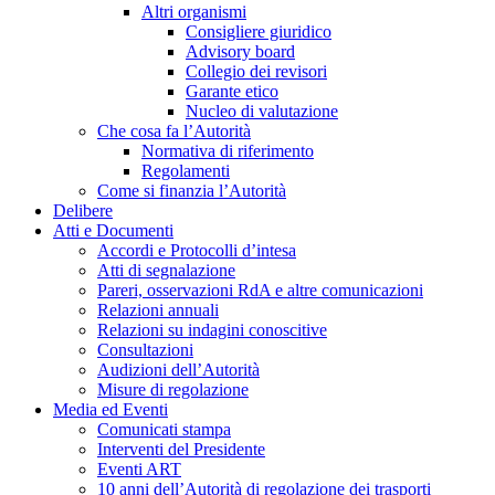
Altri organismi
Consigliere giuridico
Advisory board
Collegio dei revisori
Garante etico
Nucleo di valutazione
Che cosa fa l’Autorità
Normativa di riferimento
Regolamenti
Come si finanzia l’Autorità
Delibere
Atti e Documenti
Accordi e Protocolli d’intesa
Atti di segnalazione
Pareri, osservazioni RdA e altre comunicazioni
Relazioni annuali
Relazioni su indagini conoscitive
Consultazioni
Audizioni dell’Autorità
Misure di regolazione
Media ed Eventi
Comunicati stampa
Interventi del Presidente
Eventi ART
10 anni dell’Autorità di regolazione dei trasporti