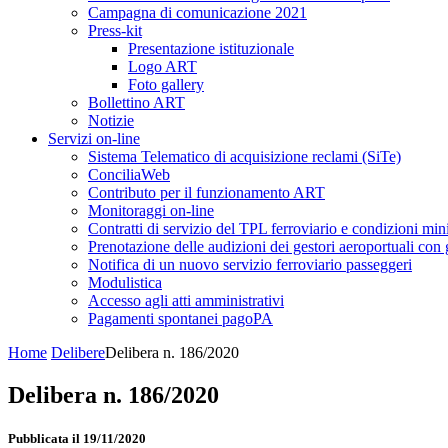
Campagna di comunicazione 2021
Press-kit
Presentazione istituzionale
Logo ART
Foto gallery
Bollettino ART
Notizie
Servizi on-line
Sistema Telematico di acquisizione reclami (SiTe)
ConciliaWeb
Contributo per il funzionamento ART
Monitoraggi on-line
Contratti di servizio del TPL ferroviario e condizioni min
Prenotazione delle audizioni dei gestori aeroportuali con g
Notifica di un nuovo servizio ferroviario passeggeri
Modulistica
Accesso agli atti amministrativi
Pagamenti spontanei pagoPA
Home
Delibere
Delibera n. 186/2020
Delibera n. 186/2020
Pubblicata il 19/11/2020