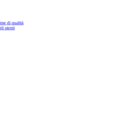
ime di qualità
li utenti