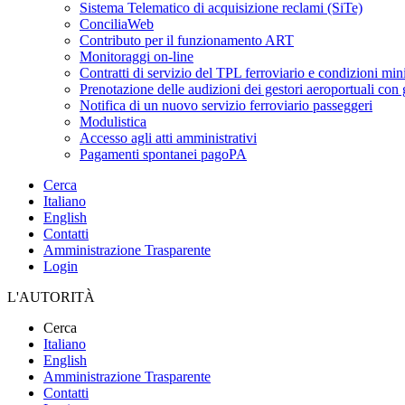
Sistema Telematico di acquisizione reclami (SiTe)
ConciliaWeb
Contributo per il funzionamento ART
Monitoraggi on-line
Contratti di servizio del TPL ferroviario e condizioni min
Prenotazione delle audizioni dei gestori aeroportuali con g
Notifica di un nuovo servizio ferroviario passeggeri
Modulistica
Accesso agli atti amministrativi
Pagamenti spontanei pagoPA
Cerca
Italiano
English
Contatti
Amministrazione Trasparente
Login
L'AUTORITÀ
Cerca
Italiano
English
Amministrazione Trasparente
Contatti