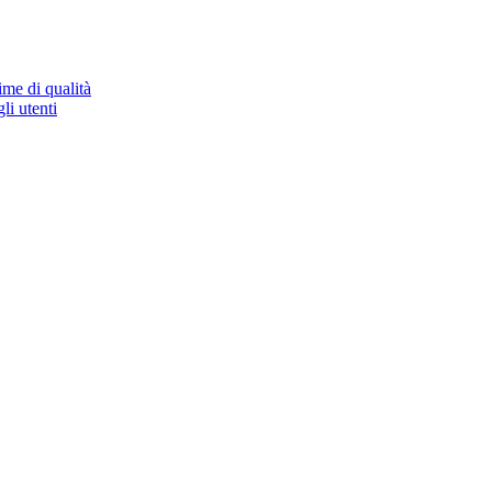
ime di qualità
li utenti