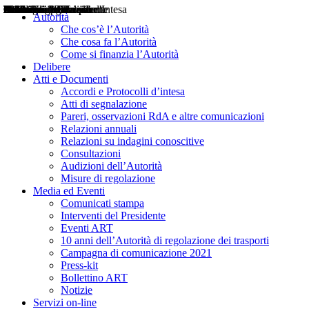
Delibere
Pareri
Consultazioni
Audizioni
Atti di Segnalazione
Accordi e Protocolli d'Intesa
Relazioni annuali
Misure di regolazione
Notizie
Comunicati Stampa
Bollettini ART
Convegni ART
Interviste del Presidente
Articoli in primo piano
Interventi del Presidente
2004
2005
2010
2013
2014
2015
2016
2017
2018
2019
202
2020
2021
2022
2023
2024
2025
2026
Aereo
Marittimo
Terrestre
Autorità
Che cos’è l’Autorità
Che cosa fa l’Autorità
Come si finanzia l’Autorità
Delibere
Atti e Documenti
Accordi e Protocolli d’intesa
Atti di segnalazione
Pareri, osservazioni RdA e altre comunicazioni
Relazioni annuali
Relazioni su indagini conoscitive
Consultazioni
Audizioni dell’Autorità
Misure di regolazione
Media ed Eventi
Comunicati stampa
Interventi del Presidente
Eventi ART
10 anni dell’Autorità di regolazione dei trasporti
Campagna di comunicazione 2021
Press-kit
Bollettino ART
Notizie
Servizi on-line