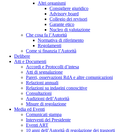
Altri organismi
Consigliere giuridico
Advisory board
Collegio dei revisori
Garante etico
Nucleo di valutazione
Che cosa fa l’Autorità
Normativa di riferimento
Regolamenti
Come si finanzia l’Autorità
Delibere
Atti e Documenti
Accordi e Protocolli d’intesa
Atti di segnalazione
Pareri, osservazioni RdA e altre comunicazioni
Relazioni annuali
Relazioni su indagini conoscitive
Consultazioni
Audizioni dell’Autorità
Misure di regolazione
Media ed Eventi
Comunicati stampa
Interventi del Presidente
Eventi ART
10 anni dell’Autorità di regolazione dei trasporti