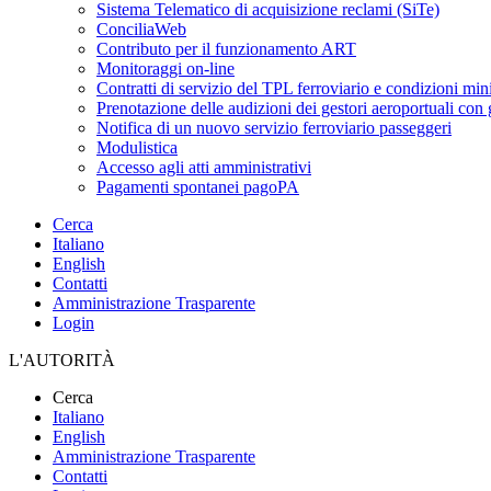
Sistema Telematico di acquisizione reclami (SiTe)
ConciliaWeb
Contributo per il funzionamento ART
Monitoraggi on-line
Contratti di servizio del TPL ferroviario e condizioni min
Prenotazione delle audizioni dei gestori aeroportuali con g
Notifica di un nuovo servizio ferroviario passeggeri
Modulistica
Accesso agli atti amministrativi
Pagamenti spontanei pagoPA
Cerca
Italiano
English
Contatti
Amministrazione Trasparente
Login
L'AUTORITÀ
Cerca
Italiano
English
Amministrazione Trasparente
Contatti