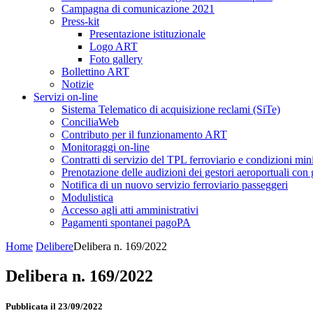
Campagna di comunicazione 2021
Press-kit
Presentazione istituzionale
Logo ART
Foto gallery
Bollettino ART
Notizie
Servizi on-line
Sistema Telematico di acquisizione reclami (SiTe)
ConciliaWeb
Contributo per il funzionamento ART
Monitoraggi on-line
Contratti di servizio del TPL ferroviario e condizioni min
Prenotazione delle audizioni dei gestori aeroportuali con g
Notifica di un nuovo servizio ferroviario passeggeri
Modulistica
Accesso agli atti amministrativi
Pagamenti spontanei pagoPA
Home
Delibere
Delibera n. 169/2022
Delibera n. 169/2022
Pubblicata il 23/09/2022