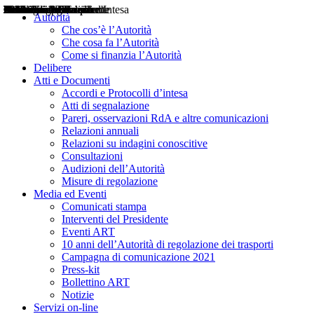
Delibere
Pareri
Consultazioni
Audizioni
Atti di Segnalazione
Accordi e Protocolli d'Intesa
Relazioni annuali
Misure di regolazione
Notizie
Comunicati Stampa
Bollettini ART
Convegni ART
Interviste del Presidente
Articoli in primo piano
Interventi del Presidente
2004
2005
2010
2013
2014
2015
2016
2017
2018
2019
202
2020
2021
2022
2023
2024
2025
2026
Aereo
Marittimo
Terrestre
Autorità
Che cos’è l’Autorità
Che cosa fa l’Autorità
Come si finanzia l’Autorità
Delibere
Atti e Documenti
Accordi e Protocolli d’intesa
Atti di segnalazione
Pareri, osservazioni RdA e altre comunicazioni
Relazioni annuali
Relazioni su indagini conoscitive
Consultazioni
Audizioni dell’Autorità
Misure di regolazione
Media ed Eventi
Comunicati stampa
Interventi del Presidente
Eventi ART
10 anni dell’Autorità di regolazione dei trasporti
Campagna di comunicazione 2021
Press-kit
Bollettino ART
Notizie
Servizi on-line