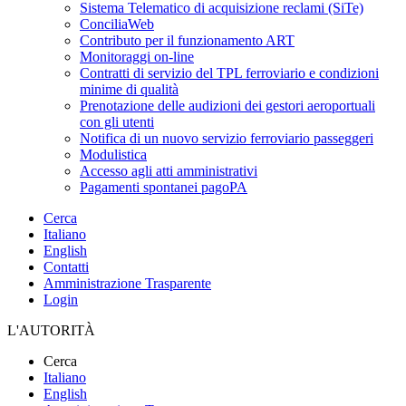
Sistema Telematico di acquisizione reclami (SiTe)
ConciliaWeb
Contributo per il funzionamento ART
Monitoraggi on-line
Contratti di servizio del TPL ferroviario e condizioni
minime di qualità
Prenotazione delle audizioni dei gestori aeroportuali
con gli utenti
Notifica di un nuovo servizio ferroviario passeggeri
Modulistica
Accesso agli atti amministrativi
Pagamenti spontanei pagoPA
Cerca
Italiano
English
Contatti
Amministrazione Trasparente
Login
L'AUTORITÀ
Cerca
Italiano
English