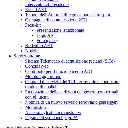
Interventi del Presidente
Eventi ART
10 anni dell’Autorità di regolazione dei trasporti
Campagna di comunicazione 2021
Press-kit
Presentazione istituzionale
Logo ART
Foto gallery
Bollettino ART
Notizie
Servizi on-line
Sistema Telematico di acquisizione reclami (SiTe)
ConciliaWeb
Contributo per il funzionamento ART
Monitoraggi on-line
Contratti di servizio del TPL ferroviario e condizioni
minime di qualità
Prenotazione delle audizioni dei gestori aeroportuali
con gli utenti
Notifica di un nuovo servizio ferroviario passeggeri
Modulistica
Accesso agli atti amministrativi
Pagamenti spontanei pagoPA
Home
Delibere
Delibera n. 166/2020