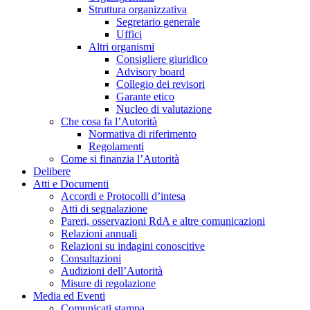
Struttura organizzativa
Segretario generale
Uffici
Altri organismi
Consigliere giuridico
Advisory board
Collegio dei revisori
Garante etico
Nucleo di valutazione
Che cosa fa l’Autorità
Normativa di riferimento
Regolamenti
Come si finanzia l’Autorità
Delibere
Atti e Documenti
Accordi e Protocolli d’intesa
Atti di segnalazione
Pareri, osservazioni RdA e altre comunicazioni
Relazioni annuali
Relazioni su indagini conoscitive
Consultazioni
Audizioni dell’Autorità
Misure di regolazione
Media ed Eventi
Comunicati stampa