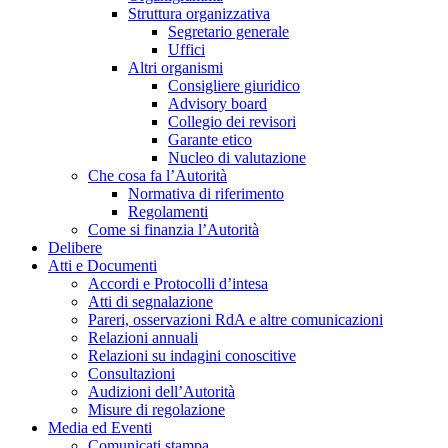
Struttura organizzativa
Segretario generale
Uffici
Altri organismi
Consigliere giuridico
Advisory board
Collegio dei revisori
Garante etico
Nucleo di valutazione
Che cosa fa l’Autorità
Normativa di riferimento
Regolamenti
Come si finanzia l’Autorità
Delibere
Atti e Documenti
Accordi e Protocolli d’intesa
Atti di segnalazione
Pareri, osservazioni RdA e altre comunicazioni
Relazioni annuali
Relazioni su indagini conoscitive
Consultazioni
Audizioni dell’Autorità
Misure di regolazione
Media ed Eventi
Comunicati stampa