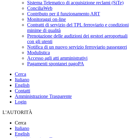
Sistema Telematico di acquisizione reclami (SiTe)
ConciliaWeb
Contributo per il funzionamento ART
Monitoraggi on-line
Contratti di servizio del TPL ferroviario e condizioni
minime di qualità
Prenotazione delle audizioni dei gestori aeroportuali
con gli utenti
Notifica di un nuovo servizio ferroviario passeggeri
Modulistica
Accesso agli atti amministrativi
Pagamenti spontanei pagoPA
Cerca
Italiano
English
Contatti
Amministrazione Trasparente
Login
L'AUTORITÀ
Cerca
Italiano
English