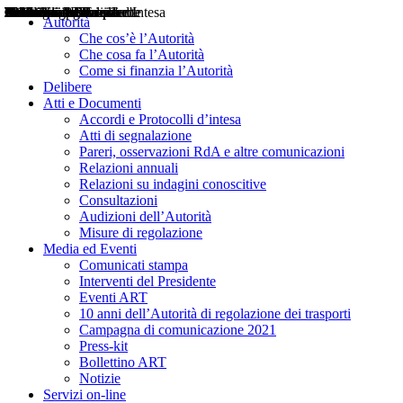
Delibere
Pareri
Consultazioni
Audizioni
Atti di Segnalazione
Accordi e Protocolli d'Intesa
Relazioni annuali
Misure di regolazione
Notizie
Comunicati Stampa
Bollettini ART
Convegni ART
Interviste del Presidente
Articoli in primo piano
Interventi del Presidente
2004
2005
2010
2013
2014
2015
2016
2017
2018
2019
202
2020
2021
2022
2023
2024
2025
2026
Aereo
Marittimo
Terrestre
Autorità
Che cos’è l’Autorità
Che cosa fa l’Autorità
Come si finanzia l’Autorità
Delibere
Atti e Documenti
Accordi e Protocolli d’intesa
Atti di segnalazione
Pareri, osservazioni RdA e altre comunicazioni
Relazioni annuali
Relazioni su indagini conoscitive
Consultazioni
Audizioni dell’Autorità
Misure di regolazione
Media ed Eventi
Comunicati stampa
Interventi del Presidente
Eventi ART
10 anni dell’Autorità di regolazione dei trasporti
Campagna di comunicazione 2021
Press-kit
Bollettino ART
Notizie
Servizi on-line