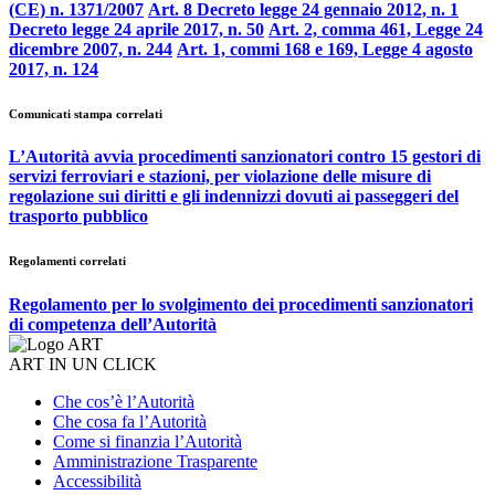
(CE) n. 1371/2007
Art. 8 Decreto legge 24 gennaio 2012, n. 1
Decreto legge 24 aprile 2017, n. 50
Art. 2, comma 461, Legge 24
dicembre 2007, n. 244
Art. 1, commi 168 e 169, Legge 4 agosto
2017, n. 124
Comunicati stampa correlati
L’Autorità avvia procedimenti sanzionatori contro 15 gestori di
servizi ferroviari e stazioni, per violazione delle misure di
regolazione sui diritti e gli indennizzi dovuti ai passeggeri del
trasporto pubblico
Regolamenti correlati
Regolamento per lo svolgimento dei procedimenti sanzionatori
di competenza dell’Autorità
ART IN UN CLICK
Che cos’è l’Autorità
Che cosa fa l’Autorità
Come si finanzia l’Autorità
Amministrazione Trasparente
Accessibilità