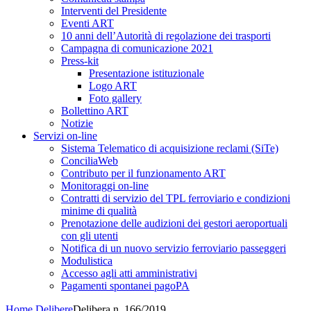
Interventi del Presidente
Eventi ART
10 anni dell’Autorità di regolazione dei trasporti
Campagna di comunicazione 2021
Press-kit
Presentazione istituzionale
Logo ART
Foto gallery
Bollettino ART
Notizie
Servizi on-line
Sistema Telematico di acquisizione reclami (SiTe)
ConciliaWeb
Contributo per il funzionamento ART
Monitoraggi on-line
Contratti di servizio del TPL ferroviario e condizioni
minime di qualità
Prenotazione delle audizioni dei gestori aeroportuali
con gli utenti
Notifica di un nuovo servizio ferroviario passeggeri
Modulistica
Accesso agli atti amministrativi
Pagamenti spontanei pagoPA
Home
Delibere
Delibera n. 166/2019