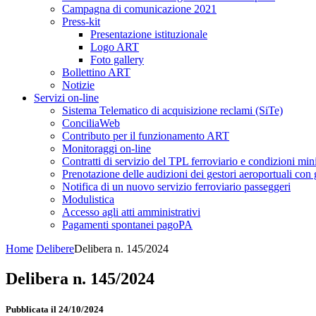
Campagna di comunicazione 2021
Press-kit
Presentazione istituzionale
Logo ART
Foto gallery
Bollettino ART
Notizie
Servizi on-line
Sistema Telematico di acquisizione reclami (SiTe)
ConciliaWeb
Contributo per il funzionamento ART
Monitoraggi on-line
Contratti di servizio del TPL ferroviario e condizioni min
Prenotazione delle audizioni dei gestori aeroportuali con g
Notifica di un nuovo servizio ferroviario passeggeri
Modulistica
Accesso agli atti amministrativi
Pagamenti spontanei pagoPA
Home
Delibere
Delibera n. 145/2024
Delibera n. 145/2024
Pubblicata il 24/10/2024