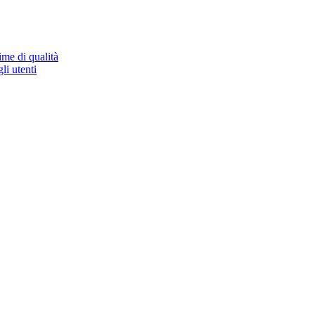
ime di qualità
li utenti