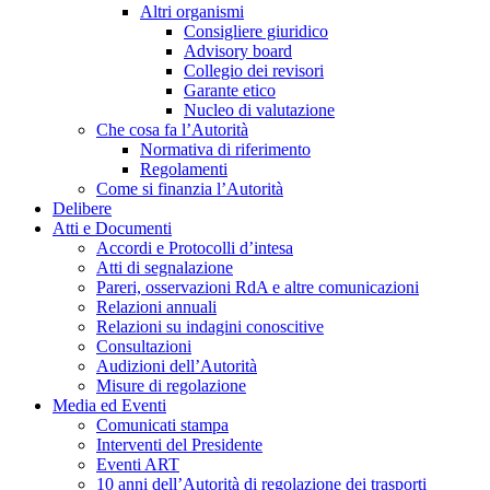
Altri organismi
Consigliere giuridico
Advisory board
Collegio dei revisori
Garante etico
Nucleo di valutazione
Che cosa fa l’Autorità
Normativa di riferimento
Regolamenti
Come si finanzia l’Autorità
Delibere
Atti e Documenti
Accordi e Protocolli d’intesa
Atti di segnalazione
Pareri, osservazioni RdA e altre comunicazioni
Relazioni annuali
Relazioni su indagini conoscitive
Consultazioni
Audizioni dell’Autorità
Misure di regolazione
Media ed Eventi
Comunicati stampa
Interventi del Presidente
Eventi ART
10 anni dell’Autorità di regolazione dei trasporti