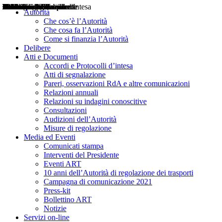
Delibere
Pareri
Consultazioni
Audizioni
Atti di Segnalazione
Accordi e Protocolli d'Intesa
Relazioni annuali
Misure di regolazione
Notizie
Comunicati Stampa
Bollettini ART
Convegni ART
Interviste del Presidente
Articoli in primo piano
Interventi del Presidente
2004
2005
2010
2013
2014
2015
2016
2017
2018
2019
202
2020
2021
2022
2023
2024
2025
2026
Aereo
Marittimo
Terrestre
Autorità
Che cos’è l’Autorità
Che cosa fa l’Autorità
Come si finanzia l’Autorità
Delibere
Atti e Documenti
Accordi e Protocolli d’intesa
Atti di segnalazione
Pareri, osservazioni RdA e altre comunicazioni
Relazioni annuali
Relazioni su indagini conoscitive
Consultazioni
Audizioni dell’Autorità
Misure di regolazione
Media ed Eventi
Comunicati stampa
Interventi del Presidente
Eventi ART
10 anni dell’Autorità di regolazione dei trasporti
Campagna di comunicazione 2021
Press-kit
Bollettino ART
Notizie
Servizi on-line