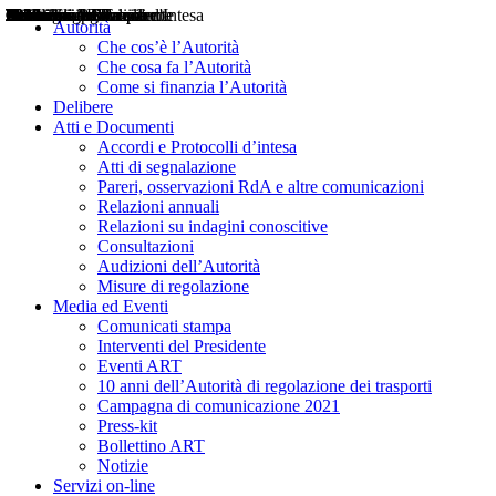
Delibere
Pareri
Consultazioni
Audizioni
Atti di Segnalazione
Accordi e Protocolli d'Intesa
Relazioni annuali
Misure di regolazione
Notizie
Comunicati Stampa
Bollettini ART
Convegni ART
Interviste del Presidente
Articoli in primo piano
Interventi del Presidente
2004
2005
2010
2013
2014
2015
2016
2017
2018
2019
202
2020
2021
2022
2023
2024
2025
2026
Aereo
Marittimo
Terrestre
Autorità
Che cos’è l’Autorità
Che cosa fa l’Autorità
Come si finanzia l’Autorità
Delibere
Atti e Documenti
Accordi e Protocolli d’intesa
Atti di segnalazione
Pareri, osservazioni RdA e altre comunicazioni
Relazioni annuali
Relazioni su indagini conoscitive
Consultazioni
Audizioni dell’Autorità
Misure di regolazione
Media ed Eventi
Comunicati stampa
Interventi del Presidente
Eventi ART
10 anni dell’Autorità di regolazione dei trasporti
Campagna di comunicazione 2021
Press-kit
Bollettino ART
Notizie
Servizi on-line