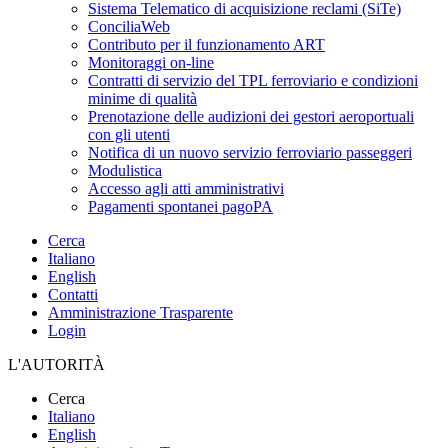
Sistema Telematico di acquisizione reclami (SiTe)
ConciliaWeb
Contributo per il funzionamento ART
Monitoraggi on-line
Contratti di servizio del TPL ferroviario e condizioni
minime di qualità
Prenotazione delle audizioni dei gestori aeroportuali
con gli utenti
Notifica di un nuovo servizio ferroviario passeggeri
Modulistica
Accesso agli atti amministrativi
Pagamenti spontanei pagoPA
Cerca
Italiano
English
Contatti
Amministrazione Trasparente
Login
L'AUTORITÀ
Cerca
Italiano
English