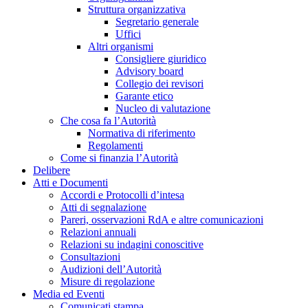
Struttura organizzativa
Segretario generale
Uffici
Altri organismi
Consigliere giuridico
Advisory board
Collegio dei revisori
Garante etico
Nucleo di valutazione
Che cosa fa l’Autorità
Normativa di riferimento
Regolamenti
Come si finanzia l’Autorità
Delibere
Atti e Documenti
Accordi e Protocolli d’intesa
Atti di segnalazione
Pareri, osservazioni RdA e altre comunicazioni
Relazioni annuali
Relazioni su indagini conoscitive
Consultazioni
Audizioni dell’Autorità
Misure di regolazione
Media ed Eventi
Comunicati stampa