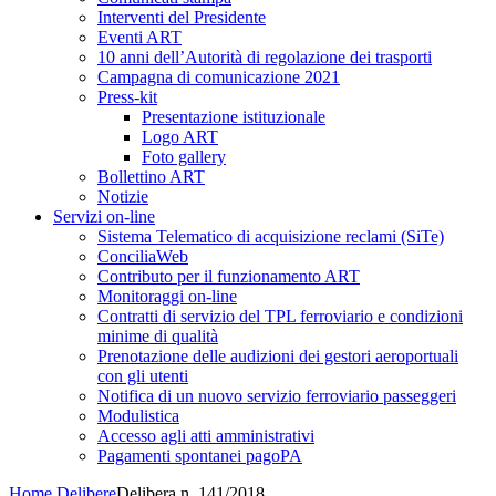
Interventi del Presidente
Eventi ART
10 anni dell’Autorità di regolazione dei trasporti
Campagna di comunicazione 2021
Press-kit
Presentazione istituzionale
Logo ART
Foto gallery
Bollettino ART
Notizie
Servizi on-line
Sistema Telematico di acquisizione reclami (SiTe)
ConciliaWeb
Contributo per il funzionamento ART
Monitoraggi on-line
Contratti di servizio del TPL ferroviario e condizioni
minime di qualità
Prenotazione delle audizioni dei gestori aeroportuali
con gli utenti
Notifica di un nuovo servizio ferroviario passeggeri
Modulistica
Accesso agli atti amministrativi
Pagamenti spontanei pagoPA
Home
Delibere
Delibera n. 141/2018