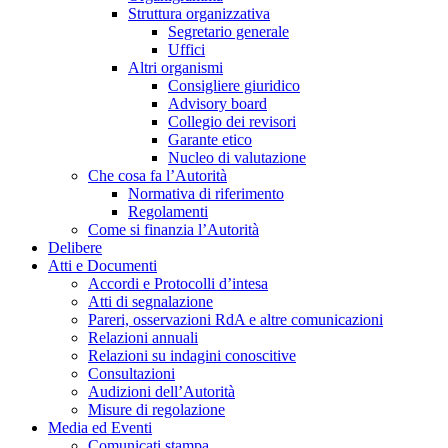
Struttura organizzativa
Segretario generale
Uffici
Altri organismi
Consigliere giuridico
Advisory board
Collegio dei revisori
Garante etico
Nucleo di valutazione
Che cosa fa l’Autorità
Normativa di riferimento
Regolamenti
Come si finanzia l’Autorità
Delibere
Atti e Documenti
Accordi e Protocolli d’intesa
Atti di segnalazione
Pareri, osservazioni RdA e altre comunicazioni
Relazioni annuali
Relazioni su indagini conoscitive
Consultazioni
Audizioni dell’Autorità
Misure di regolazione
Media ed Eventi
Comunicati stampa