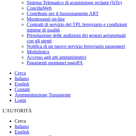
Sistema Telematico di acquisizione reclami (SiTe)
ConciliaWeb
Contributo per il funzionamento ART
Monitoraggi on-line
Contratti di servizio del TPL ferroviario e condizioni
minime di qualità
Prenotazione delle audizioni dei gestori aeroportuali
con gli utenti
Notifica di un nuovo servizio ferroviario passeggeri
Modulistica
Accesso agli atti amministrativi
Pagamenti spontanei pagoPA
Cerca
Italiano
English
Contatti
Amministrazione Trasparente
Login
L'AUTORITÀ
Cerca
Italiano
English