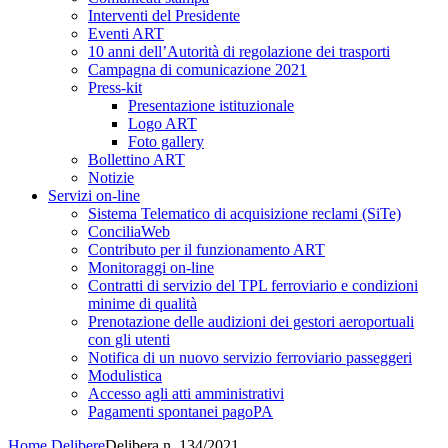
Interventi del Presidente
Eventi ART
10 anni dell’Autorità di regolazione dei trasporti
Campagna di comunicazione 2021
Press-kit
Presentazione istituzionale
Logo ART
Foto gallery
Bollettino ART
Notizie
Servizi on-line
Sistema Telematico di acquisizione reclami (SiTe)
ConciliaWeb
Contributo per il funzionamento ART
Monitoraggi on-line
Contratti di servizio del TPL ferroviario e condizioni
minime di qualità
Prenotazione delle audizioni dei gestori aeroportuali
con gli utenti
Notifica di un nuovo servizio ferroviario passeggeri
Modulistica
Accesso agli atti amministrativi
Pagamenti spontanei pagoPA
Home
Delibere
Delibera n. 134/2021