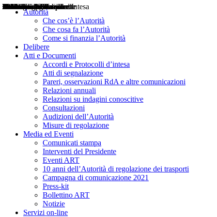
Delibere
Pareri
Consultazioni
Audizioni
Atti di Segnalazione
Accordi e Protocolli d'Intesa
Relazioni annuali
Misure di regolazione
Notizie
Comunicati Stampa
Bollettini ART
Convegni ART
Interviste del Presidente
Articoli in primo piano
Interventi del Presidente
2004
2005
2010
2013
2014
2015
2016
2017
2018
2019
202
2020
2021
2022
2023
2024
2025
2026
Aereo
Marittimo
Terrestre
Autorità
Che cos’è l’Autorità
Che cosa fa l’Autorità
Come si finanzia l’Autorità
Delibere
Atti e Documenti
Accordi e Protocolli d’intesa
Atti di segnalazione
Pareri, osservazioni RdA e altre comunicazioni
Relazioni annuali
Relazioni su indagini conoscitive
Consultazioni
Audizioni dell’Autorità
Misure di regolazione
Media ed Eventi
Comunicati stampa
Interventi del Presidente
Eventi ART
10 anni dell’Autorità di regolazione dei trasporti
Campagna di comunicazione 2021
Press-kit
Bollettino ART
Notizie
Servizi on-line