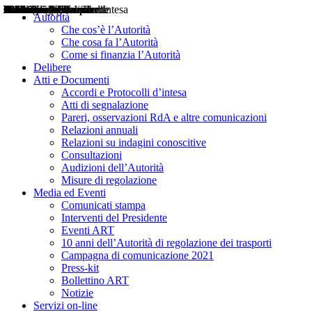
Delibere
Pareri
Consultazioni
Audizioni
Atti di Segnalazione
Accordi e Protocolli d'Intesa
Relazioni annuali
Misure di regolazione
Notizie
Comunicati Stampa
Bollettini ART
Convegni ART
Interviste del Presidente
Articoli in primo piano
Interventi del Presidente
2004
2005
2010
2013
2014
2015
2016
2017
2018
2019
202
2020
2021
2022
2023
2024
2025
2026
Aereo
Marittimo
Terrestre
Autorità
Che cos’è l’Autorità
Che cosa fa l’Autorità
Come si finanzia l’Autorità
Delibere
Atti e Documenti
Accordi e Protocolli d’intesa
Atti di segnalazione
Pareri, osservazioni RdA e altre comunicazioni
Relazioni annuali
Relazioni su indagini conoscitive
Consultazioni
Audizioni dell’Autorità
Misure di regolazione
Media ed Eventi
Comunicati stampa
Interventi del Presidente
Eventi ART
10 anni dell’Autorità di regolazione dei trasporti
Campagna di comunicazione 2021
Press-kit
Bollettino ART
Notizie
Servizi on-line