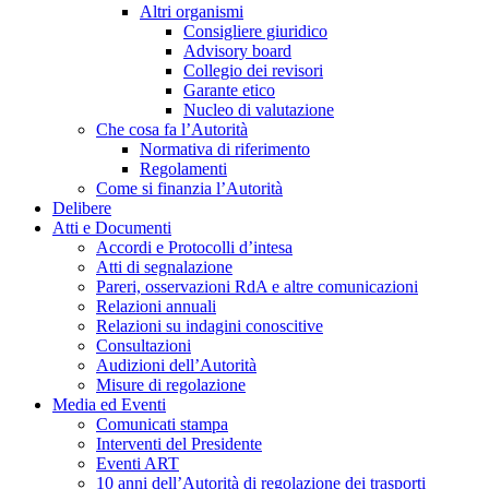
Altri organismi
Consigliere giuridico
Advisory board
Collegio dei revisori
Garante etico
Nucleo di valutazione
Che cosa fa l’Autorità
Normativa di riferimento
Regolamenti
Come si finanzia l’Autorità
Delibere
Atti e Documenti
Accordi e Protocolli d’intesa
Atti di segnalazione
Pareri, osservazioni RdA e altre comunicazioni
Relazioni annuali
Relazioni su indagini conoscitive
Consultazioni
Audizioni dell’Autorità
Misure di regolazione
Media ed Eventi
Comunicati stampa
Interventi del Presidente
Eventi ART
10 anni dell’Autorità di regolazione dei trasporti