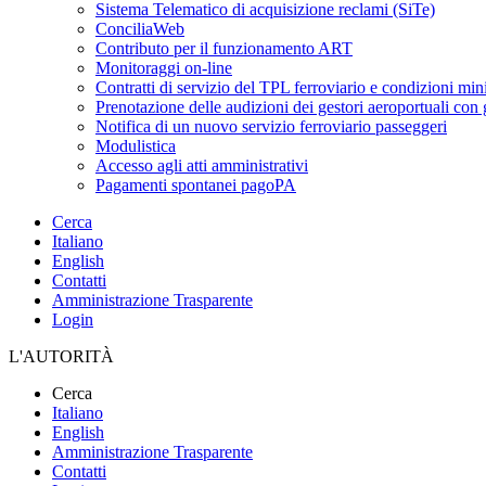
Sistema Telematico di acquisizione reclami (SiTe)
ConciliaWeb
Contributo per il funzionamento ART
Monitoraggi on-line
Contratti di servizio del TPL ferroviario e condizioni min
Prenotazione delle audizioni dei gestori aeroportuali con g
Notifica di un nuovo servizio ferroviario passeggeri
Modulistica
Accesso agli atti amministrativi
Pagamenti spontanei pagoPA
Cerca
Italiano
English
Contatti
Amministrazione Trasparente
Login
L'AUTORITÀ
Cerca
Italiano
English
Amministrazione Trasparente
Contatti