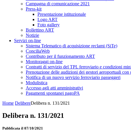
Campagna di comunicazione 2021
Press-kit
Presentazione istituzionale
Logo ART
Foto gallery
Bollettino ART
Notizie
Servizi on-line
Sistema Telematico di acquisizione reclami (SiTe)
ConciliaWeb
Contributo per il funzionamento ART
Monitoraggi on-line
Contratti di servizio del TPL ferroviario e condizioni min
Prenotazione delle audizioni dei gestori aeroportuali con g
Notifica di un nuovo servizio ferroviario passeggeri
Modulistica
Accesso agli atti amministrativi
Pagamenti spontanei pagoPA
Home
Delibere
Delibera n. 131/2021
Delibera n. 131/2021
Pubblicata il 07/10/2021