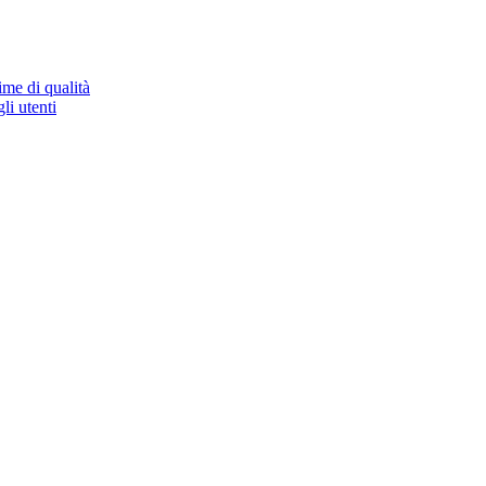
ime di qualità
li utenti