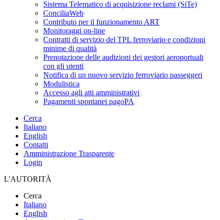
Sistema Telematico di acquisizione reclami (SiTe)
ConciliaWeb
Contributo per il funzionamento ART
Monitoraggi on-line
Contratti di servizio del TPL ferroviario e condizioni
minime di qualità
Prenotazione delle audizioni dei gestori aeroportuali
con gli utenti
Notifica di un nuovo servizio ferroviario passeggeri
Modulistica
Accesso agli atti amministrativi
Pagamenti spontanei pagoPA
Cerca
Italiano
English
Contatti
Amministrazione Trasparente
Login
L'AUTORITÀ
Cerca
Italiano
English