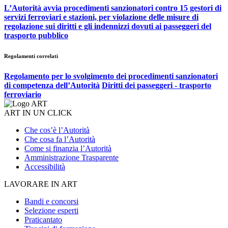
L’Autorità avvia procedimenti sanzionatori contro 15 gestori di
servizi ferroviari e stazioni, per violazione delle misure di
regolazione sui diritti e gli indennizzi dovuti ai passeggeri del
trasporto pubblico
Regolamenti correlati
Regolamento per lo svolgimento dei procedimenti sanzionatori
di competenza dell’Autorità
Diritti dei passeggeri - trasporto
ferroviario
ART IN UN CLICK
Che cos’è l’Autorità
Che cosa fa l’Autorità
Come si finanzia l’Autorità
Amministrazione Trasparente
Accessibilità
LAVORARE IN ART
Bandi e concorsi
Selezione esperti
Praticantato