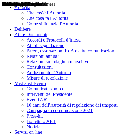
Delibere
Pareri
Consultazioni
Audizioni
Atti di Segnalazione
Accordi e Protocolli d'Intesa
Relazioni annuali
Misure di regolazione
Notizie
Comunicati Stampa
Bollettini ART
Convegni ART
Interviste del Presidente
Articoli in primo piano
Interventi del Presidente
2004
2005
2010
2013
2014
2015
2016
2017
2018
2019
202
2020
2021
2022
2023
2024
2025
2026
Aereo
Marittimo
Terrestre
Autorità
Che cos’è l’Autorità
Che cosa fa l’Autorità
Come si finanzia l’Autorità
Delibere
Atti e Documenti
Accordi e Protocolli d’intesa
Atti di segnalazione
Pareri, osservazioni RdA e altre comunicazioni
Relazioni annuali
Relazioni su indagini conoscitive
Consultazioni
Audizioni dell’Autorità
Misure di regolazione
Media ed Eventi
Comunicati stampa
Interventi del Presidente
Eventi ART
10 anni dell’Autorità di regolazione dei trasporti
Campagna di comunicazione 2021
Press-kit
Bollettino ART
Notizie
Servizi on-line