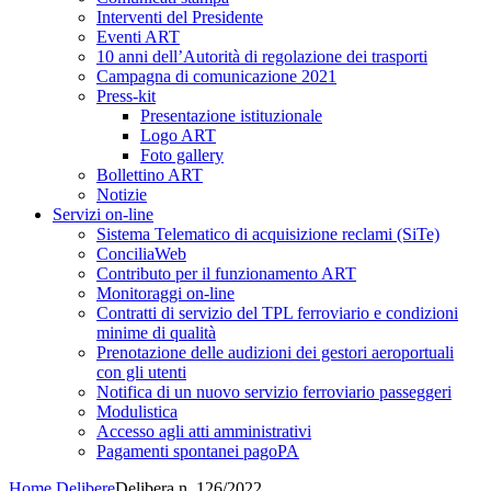
Interventi del Presidente
Eventi ART
10 anni dell’Autorità di regolazione dei trasporti
Campagna di comunicazione 2021
Press-kit
Presentazione istituzionale
Logo ART
Foto gallery
Bollettino ART
Notizie
Servizi on-line
Sistema Telematico di acquisizione reclami (SiTe)
ConciliaWeb
Contributo per il funzionamento ART
Monitoraggi on-line
Contratti di servizio del TPL ferroviario e condizioni
minime di qualità
Prenotazione delle audizioni dei gestori aeroportuali
con gli utenti
Notifica di un nuovo servizio ferroviario passeggeri
Modulistica
Accesso agli atti amministrativi
Pagamenti spontanei pagoPA
Home
Delibere
Delibera n. 126/2022