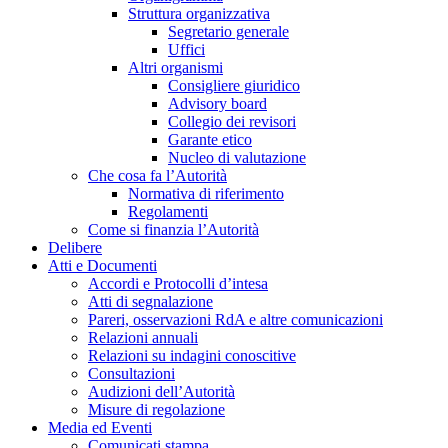
Struttura organizzativa
Segretario generale
Uffici
Altri organismi
Consigliere giuridico
Advisory board
Collegio dei revisori
Garante etico
Nucleo di valutazione
Che cosa fa l’Autorità
Normativa di riferimento
Regolamenti
Come si finanzia l’Autorità
Delibere
Atti e Documenti
Accordi e Protocolli d’intesa
Atti di segnalazione
Pareri, osservazioni RdA e altre comunicazioni
Relazioni annuali
Relazioni su indagini conoscitive
Consultazioni
Audizioni dell’Autorità
Misure di regolazione
Media ed Eventi
Comunicati stampa