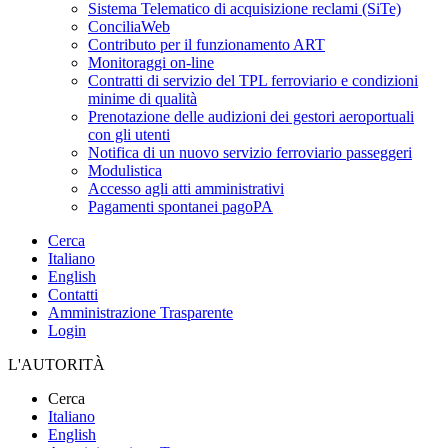
Sistema Telematico di acquisizione reclami (SiTe)
ConciliaWeb
Contributo per il funzionamento ART
Monitoraggi on-line
Contratti di servizio del TPL ferroviario e condizioni
minime di qualità
Prenotazione delle audizioni dei gestori aeroportuali
con gli utenti
Notifica di un nuovo servizio ferroviario passeggeri
Modulistica
Accesso agli atti amministrativi
Pagamenti spontanei pagoPA
Cerca
Italiano
English
Contatti
Amministrazione Trasparente
Login
L'AUTORITÀ
Cerca
Italiano
English