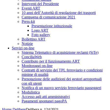
Interventi del Presidente
Eventi ART
10 anni dell’Autorità di regolazione dei trasporti
Campagna di comunicazione 2021
Press-kit
Presentazione istituzionale
Logo ART
Foto gallery
Bollettino ART
Notizie
Servizi on-line
Sistema Telematico di acquisizione reclami (SiTe)
ConciliaWeb
Contributo per il funzionamento ART
Monitoraggi on-line
Contratti di servizio del TPL ferroviario e condizioni
minime di qualità
Prenotazione delle audizioni dei gestori aeroportuali
con gli utenti
Notifica di un nuovo servizio ferroviario passeggeri
Modulistica
Accesso agli atti amministrativi
Pagamenti spontanei pagoPA
Home
Delibere
Delibera n. 124/2021