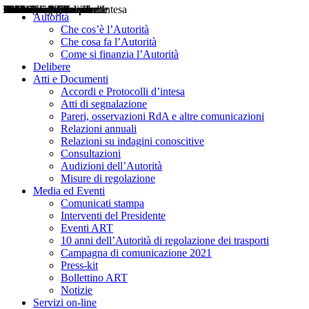
Delibere
Pareri
Consultazioni
Audizioni
Atti di Segnalazione
Accordi e Protocolli d'Intesa
Relazioni annuali
Misure di regolazione
Notizie
Comunicati Stampa
Bollettini ART
Convegni ART
Interviste del Presidente
Articoli in primo piano
Interventi del Presidente
2004
2005
2010
2013
2014
2015
2016
2017
2018
2019
202
2020
2021
2022
2023
2024
2025
2026
Aereo
Marittimo
Terrestre
Autorità
Che cos’è l’Autorità
Che cosa fa l’Autorità
Come si finanzia l’Autorità
Delibere
Atti e Documenti
Accordi e Protocolli d’intesa
Atti di segnalazione
Pareri, osservazioni RdA e altre comunicazioni
Relazioni annuali
Relazioni su indagini conoscitive
Consultazioni
Audizioni dell’Autorità
Misure di regolazione
Media ed Eventi
Comunicati stampa
Interventi del Presidente
Eventi ART
10 anni dell’Autorità di regolazione dei trasporti
Campagna di comunicazione 2021
Press-kit
Bollettino ART
Notizie
Servizi on-line