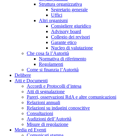
Struttura organizzativa
Segretario generale
Uffici
Altri organismi
Consigliere giuridico
Advisory board
Collegio dei revisori
Garante etico
Nucleo di valutazione
Che cosa fa l’Autorità
Normativa di riferimento
Regolamenti
Come si finanzia l’Autorità
Delibere
Atti e Documenti
Accordi e Protocolli d’intesa
Atti di segnalazione
Pareri, osservazioni RdA e altre comunicazioni
Relazioni annuali
Relazioni su indagini conoscitive
Consultazioni
Audizioni dell’Autorità
Misure di regolazione
Media ed Eventi
Comunicati stampa