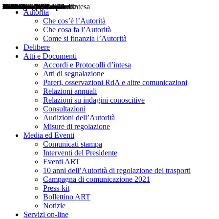
Delibere
Pareri
Consultazioni
Audizioni
Atti di Segnalazione
Accordi e Protocolli d'Intesa
Relazioni annuali
Misure di regolazione
Notizie
Comunicati Stampa
Bollettini ART
Convegni ART
Interviste del Presidente
Articoli in primo piano
Interventi del Presidente
2004
2005
2010
2013
2014
2015
2016
2017
2018
2019
202
2020
2021
2022
2023
2024
2025
2026
Aereo
Marittimo
Terrestre
Autorità
Che cos’è l’Autorità
Che cosa fa l’Autorità
Come si finanzia l’Autorità
Delibere
Atti e Documenti
Accordi e Protocolli d’intesa
Atti di segnalazione
Pareri, osservazioni RdA e altre comunicazioni
Relazioni annuali
Relazioni su indagini conoscitive
Consultazioni
Audizioni dell’Autorità
Misure di regolazione
Media ed Eventi
Comunicati stampa
Interventi del Presidente
Eventi ART
10 anni dell’Autorità di regolazione dei trasporti
Campagna di comunicazione 2021
Press-kit
Bollettino ART
Notizie
Servizi on-line