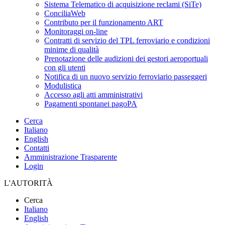
Sistema Telematico di acquisizione reclami (SiTe)
ConciliaWeb
Contributo per il funzionamento ART
Monitoraggi on-line
Contratti di servizio del TPL ferroviario e condizioni
minime di qualità
Prenotazione delle audizioni dei gestori aeroportuali
con gli utenti
Notifica di un nuovo servizio ferroviario passeggeri
Modulistica
Accesso agli atti amministrativi
Pagamenti spontanei pagoPA
Cerca
Italiano
English
Contatti
Amministrazione Trasparente
Login
L'AUTORITÀ
Cerca
Italiano
English