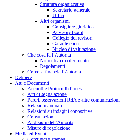
Struttura organizzativa
Segretario generale
Uffici
Altri organismi
Consigliere giuridico
Advisory board
Collegio dei revisori
Garante etico
Nucleo di valutazione
Che cosa fa l’Autorità
Normativa di riferimento
Regolamenti
Come si finanzia l’Autorità
Delibere
Atti e Documenti
Accordi e Protocolli d’intesa
Atti di segnalazione
Pareri, osservazioni RdA e altre comunicazioni
Relazioni annuali
Relazioni su indagini conoscitive
Consultazioni
Audizioni dell’Autorità
Misure di regolazione
Media ed Eventi
Comunicati stampa