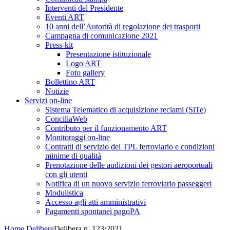
Interventi del Presidente
Eventi ART
10 anni dell’Autorità di regolazione dei trasporti
Campagna di comunicazione 2021
Press-kit
Presentazione istituzionale
Logo ART
Foto gallery
Bollettino ART
Notizie
Servizi on-line
Sistema Telematico di acquisizione reclami (SiTe)
ConciliaWeb
Contributo per il funzionamento ART
Monitoraggi on-line
Contratti di servizio del TPL ferroviario e condizioni
minime di qualità
Prenotazione delle audizioni dei gestori aeroportuali
con gli utenti
Notifica di un nuovo servizio ferroviario passeggeri
Modulistica
Accesso agli atti amministrativi
Pagamenti spontanei pagoPA
Home
Delibere
Delibera n. 123/2021