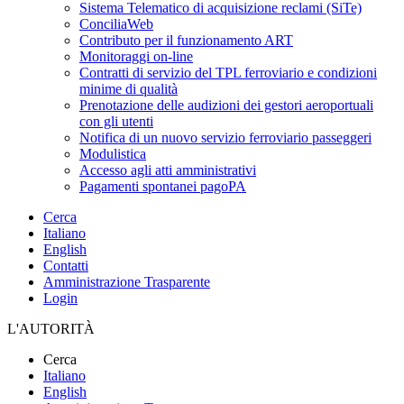
Sistema Telematico di acquisizione reclami (SiTe)
ConciliaWeb
Contributo per il funzionamento ART
Monitoraggi on-line
Contratti di servizio del TPL ferroviario e condizioni
minime di qualità
Prenotazione delle audizioni dei gestori aeroportuali
con gli utenti
Notifica di un nuovo servizio ferroviario passeggeri
Modulistica
Accesso agli atti amministrativi
Pagamenti spontanei pagoPA
Cerca
Italiano
English
Contatti
Amministrazione Trasparente
Login
L'AUTORITÀ
Cerca
Italiano
English