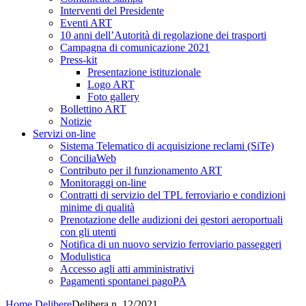
Interventi del Presidente
Eventi ART
10 anni dell’Autorità di regolazione dei trasporti
Campagna di comunicazione 2021
Press-kit
Presentazione istituzionale
Logo ART
Foto gallery
Bollettino ART
Notizie
Servizi on-line
Sistema Telematico di acquisizione reclami (SiTe)
ConciliaWeb
Contributo per il funzionamento ART
Monitoraggi on-line
Contratti di servizio del TPL ferroviario e condizioni
minime di qualità
Prenotazione delle audizioni dei gestori aeroportuali
con gli utenti
Notifica di un nuovo servizio ferroviario passeggeri
Modulistica
Accesso agli atti amministrativi
Pagamenti spontanei pagoPA
Home
Delibere
Delibera n. 12/2021