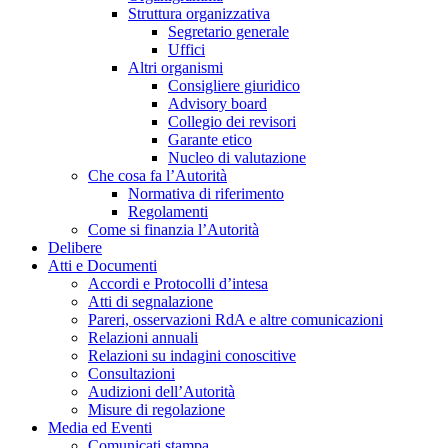
Struttura organizzativa
Segretario generale
Uffici
Altri organismi
Consigliere giuridico
Advisory board
Collegio dei revisori
Garante etico
Nucleo di valutazione
Che cosa fa l’Autorità
Normativa di riferimento
Regolamenti
Come si finanzia l’Autorità
Delibere
Atti e Documenti
Accordi e Protocolli d’intesa
Atti di segnalazione
Pareri, osservazioni RdA e altre comunicazioni
Relazioni annuali
Relazioni su indagini conoscitive
Consultazioni
Audizioni dell’Autorità
Misure di regolazione
Media ed Eventi
Comunicati stampa