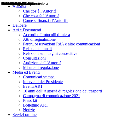
Delibere
Pareri
Consultazioni
Audizioni
Atti di Segnalazione
Accordi e Protocolli d'Intesa
Relazioni annuali
Misure di regolazione
Notizie
Comunicati Stampa
Bollettini ART
Convegni ART
Interviste del Presidente
Articoli in primo piano
Interventi del Presidente
2004
2005
2010
2013
2014
2015
2016
2017
2018
2019
202
2020
2021
2022
2023
2024
2025
2026
Aereo
Marittimo
Terrestre
Autorità
Che cos’è l’Autorità
Che cosa fa l’Autorità
Come si finanzia l’Autorità
Delibere
Atti e Documenti
Accordi e Protocolli d’intesa
Atti di segnalazione
Pareri, osservazioni RdA e altre comunicazioni
Relazioni annuali
Relazioni su indagini conoscitive
Consultazioni
Audizioni dell’Autorità
Misure di regolazione
Media ed Eventi
Comunicati stampa
Interventi del Presidente
Eventi ART
10 anni dell’Autorità di regolazione dei trasporti
Campagna di comunicazione 2021
Press-kit
Bollettino ART
Notizie
Servizi on-line