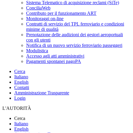
Sistema Telematico di acquisizione reclami (SiTe)
ConciliaWeb
Contributo per il funzionamento ART
Monitoraggi on-line
Contratti di servizio del TPL ferroviario e condizioni
minime di qualità
Prenotazione delle audizioni dei gestori aeroportuali
con gli utenti
Notifica di un nuovo servizio ferroviario passeggeri
Modulistica
Accesso agli atti amministrativi
Pagamenti spontanei pagoPA
Cerca
Italiano
English
Contatti
Amministrazione Trasparente
Login
L'AUTORITÀ
Cerca
Italiano
English