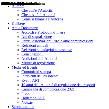
Delibere
Pareri
Consultazioni
Audizioni
Atti di Segnalazione
Accordi e Protocolli d'Intesa
Relazioni annuali
Misure di regolazione
Notizie
Comunicati Stampa
Bollettini ART
Convegni ART
Interviste del Presidente
Articoli in primo piano
Interventi del Presidente
2004
2005
2010
2013
2014
2015
2016
2017
2018
2019
202
2020
2021
2022
2023
2024
2025
2026
Aereo
Marittimo
Terrestre
Autorità
Che cos’è l’Autorità
Che cosa fa l’Autorità
Come si finanzia l’Autorità
Delibere
Atti e Documenti
Accordi e Protocolli d’intesa
Atti di segnalazione
Pareri, osservazioni RdA e altre comunicazioni
Relazioni annuali
Relazioni su indagini conoscitive
Consultazioni
Audizioni dell’Autorità
Misure di regolazione
Media ed Eventi
Comunicati stampa
Interventi del Presidente
Eventi ART
10 anni dell’Autorità di regolazione dei trasporti
Campagna di comunicazione 2021
Press-kit
Bollettino ART
Notizie
Servizi on-line