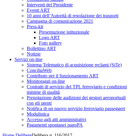
Interventi del Presidente
Eventi ART
10 anni dell’Autorità di regolazione dei trasporti
Campagna di comunicazione 2021
Press-kit
Presentazione istituzionale
Logo ART
Foto gallery
Bollettino ART
Notizie
Servizi on-line
Sistema Telematico di acquisizione reclami (SiTe)
ConciliaWeb
Contributo per il funzionamento ART
Monitoraggi on-line
Contratti di servizio del TPL ferroviario e condizioni
minime di qualità
Prenotazione delle audizioni dei gestori aeroportuali
con gli utenti
Notifica di un nuovo servizio ferroviario passeggeri
Modulistica
Accesso agli atti amministrativi
Pagamenti spontanei pagoPA
Home
Delibere
Delibera n. 116/2017