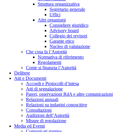
Struttura organizzativa
Segretario generale
Uffici
Altri organismi
Consigliere giuridico
Advisory board
Collegio dei revisori
Garante etico
Nucleo di valutazione
Che cosa fa l’Autorità
Normativa di riferimento
Regolamenti
Come si finanzia l’Autorità
Delibere
Atti e Documenti
Accordi e Protocolli d’intesa
Atti di segnalazione
Pareri, osservazioni RdA e altre comunicazioni
Relazioni annuali
Relazioni su indagini conoscitive
Consultazioni
Audizioni dell’Autorità
Misure di regolazione
Media ed Eventi
Comunicati stampa