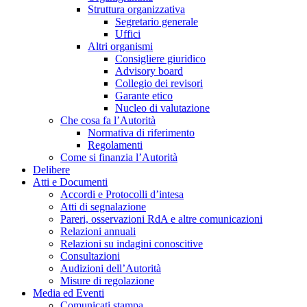
Struttura organizzativa
Segretario generale
Uffici
Altri organismi
Consigliere giuridico
Advisory board
Collegio dei revisori
Garante etico
Nucleo di valutazione
Che cosa fa l’Autorità
Normativa di riferimento
Regolamenti
Come si finanzia l’Autorità
Delibere
Atti e Documenti
Accordi e Protocolli d’intesa
Atti di segnalazione
Pareri, osservazioni RdA e altre comunicazioni
Relazioni annuali
Relazioni su indagini conoscitive
Consultazioni
Audizioni dell’Autorità
Misure di regolazione
Media ed Eventi
Comunicati stampa