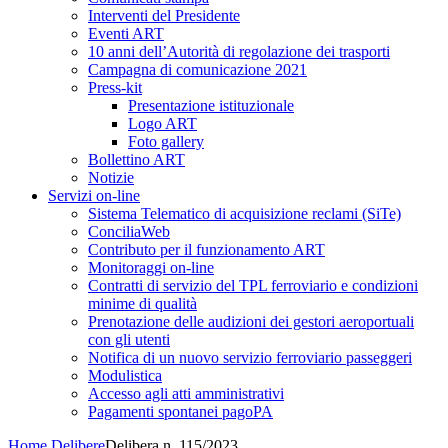
Interventi del Presidente
Eventi ART
10 anni dell’Autorità di regolazione dei trasporti
Campagna di comunicazione 2021
Press-kit
Presentazione istituzionale
Logo ART
Foto gallery
Bollettino ART
Notizie
Servizi on-line
Sistema Telematico di acquisizione reclami (SiTe)
ConciliaWeb
Contributo per il funzionamento ART
Monitoraggi on-line
Contratti di servizio del TPL ferroviario e condizioni
minime di qualità
Prenotazione delle audizioni dei gestori aeroportuali
con gli utenti
Notifica di un nuovo servizio ferroviario passeggeri
Modulistica
Accesso agli atti amministrativi
Pagamenti spontanei pagoPA
Home
Delibere
Delibera n. 115/2023