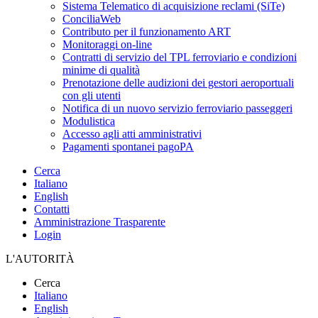
Sistema Telematico di acquisizione reclami (SiTe)
ConciliaWeb
Contributo per il funzionamento ART
Monitoraggi on-line
Contratti di servizio del TPL ferroviario e condizioni
minime di qualità
Prenotazione delle audizioni dei gestori aeroportuali
con gli utenti
Notifica di un nuovo servizio ferroviario passeggeri
Modulistica
Accesso agli atti amministrativi
Pagamenti spontanei pagoPA
Cerca
Italiano
English
Contatti
Amministrazione Trasparente
Login
L'AUTORITÀ
Cerca
Italiano
English