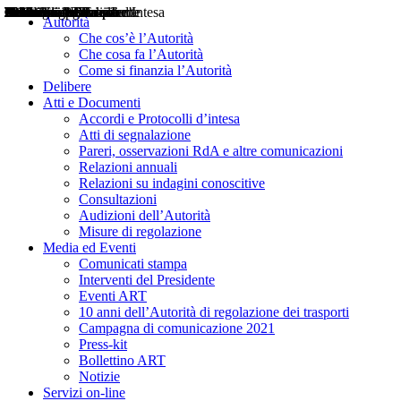
Delibere
Pareri
Consultazioni
Audizioni
Atti di Segnalazione
Accordi e Protocolli d'Intesa
Relazioni annuali
Misure di regolazione
Notizie
Comunicati Stampa
Bollettini ART
Convegni ART
Interviste del Presidente
Articoli in primo piano
Interventi del Presidente
2004
2005
2010
2013
2014
2015
2016
2017
2018
2019
202
2020
2021
2022
2023
2024
2025
2026
Aereo
Marittimo
Terrestre
Autorità
Che cos’è l’Autorità
Che cosa fa l’Autorità
Come si finanzia l’Autorità
Delibere
Atti e Documenti
Accordi e Protocolli d’intesa
Atti di segnalazione
Pareri, osservazioni RdA e altre comunicazioni
Relazioni annuali
Relazioni su indagini conoscitive
Consultazioni
Audizioni dell’Autorità
Misure di regolazione
Media ed Eventi
Comunicati stampa
Interventi del Presidente
Eventi ART
10 anni dell’Autorità di regolazione dei trasporti
Campagna di comunicazione 2021
Press-kit
Bollettino ART
Notizie
Servizi on-line