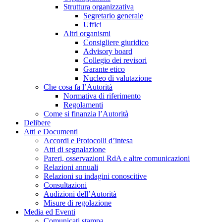
Struttura organizzativa
Segretario generale
Uffici
Altri organismi
Consigliere giuridico
Advisory board
Collegio dei revisori
Garante etico
Nucleo di valutazione
Che cosa fa l’Autorità
Normativa di riferimento
Regolamenti
Come si finanzia l’Autorità
Delibere
Atti e Documenti
Accordi e Protocolli d’intesa
Atti di segnalazione
Pareri, osservazioni RdA e altre comunicazioni
Relazioni annuali
Relazioni su indagini conoscitive
Consultazioni
Audizioni dell’Autorità
Misure di regolazione
Media ed Eventi
Comunicati stampa