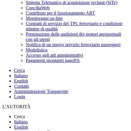
Sistema Telematico di acquisizione reclami (SiTe)
ConciliaWeb
Contributo per il funzionamento ART
Monitoraggi on-line
Contratti di servizio del TPL ferroviario e condizioni
minime di qualità
Prenotazione delle audizioni dei gestori aeroportuali
con gli utenti
Notifica di un nuovo servizio ferroviario passeggeri
Modulistica
Accesso agli atti amministrativi
Pagamenti spontanei pagoPA
Cerca
Italiano
English
Contatti
Amministrazione Trasparente
Login
L'AUTORITÀ
Cerca
Italiano
English