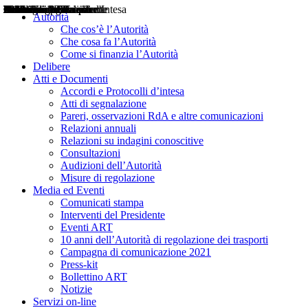
Delibere
Pareri
Consultazioni
Audizioni
Atti di Segnalazione
Accordi e Protocolli d'Intesa
Relazioni annuali
Misure di regolazione
Notizie
Comunicati Stampa
Bollettini ART
Convegni ART
Interviste del Presidente
Articoli in primo piano
Interventi del Presidente
2004
2005
2010
2013
2014
2015
2016
2017
2018
2019
202
2020
2021
2022
2023
2024
2025
2026
Aereo
Marittimo
Terrestre
Autorità
Che cos’è l’Autorità
Che cosa fa l’Autorità
Come si finanzia l’Autorità
Delibere
Atti e Documenti
Accordi e Protocolli d’intesa
Atti di segnalazione
Pareri, osservazioni RdA e altre comunicazioni
Relazioni annuali
Relazioni su indagini conoscitive
Consultazioni
Audizioni dell’Autorità
Misure di regolazione
Media ed Eventi
Comunicati stampa
Interventi del Presidente
Eventi ART
10 anni dell’Autorità di regolazione dei trasporti
Campagna di comunicazione 2021
Press-kit
Bollettino ART
Notizie
Servizi on-line