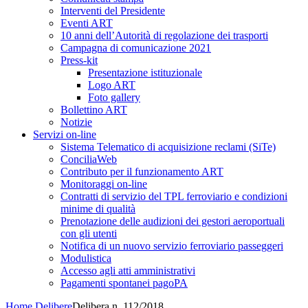
Interventi del Presidente
Eventi ART
10 anni dell’Autorità di regolazione dei trasporti
Campagna di comunicazione 2021
Press-kit
Presentazione istituzionale
Logo ART
Foto gallery
Bollettino ART
Notizie
Servizi on-line
Sistema Telematico di acquisizione reclami (SiTe)
ConciliaWeb
Contributo per il funzionamento ART
Monitoraggi on-line
Contratti di servizio del TPL ferroviario e condizioni
minime di qualità
Prenotazione delle audizioni dei gestori aeroportuali
con gli utenti
Notifica di un nuovo servizio ferroviario passeggeri
Modulistica
Accesso agli atti amministrativi
Pagamenti spontanei pagoPA
Home
Delibere
Delibera n. 112/2018