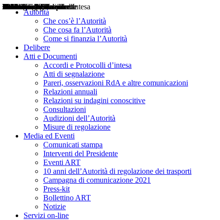
Delibere
Pareri
Consultazioni
Audizioni
Atti di Segnalazione
Accordi e Protocolli d'Intesa
Relazioni annuali
Misure di regolazione
Notizie
Comunicati Stampa
Bollettini ART
Convegni ART
Interviste del Presidente
Articoli in primo piano
Interventi del Presidente
2004
2005
2010
2013
2014
2015
2016
2017
2018
2019
202
2020
2021
2022
2023
2024
2025
2026
Aereo
Marittimo
Terrestre
Autorità
Che cos’è l’Autorità
Che cosa fa l’Autorità
Come si finanzia l’Autorità
Delibere
Atti e Documenti
Accordi e Protocolli d’intesa
Atti di segnalazione
Pareri, osservazioni RdA e altre comunicazioni
Relazioni annuali
Relazioni su indagini conoscitive
Consultazioni
Audizioni dell’Autorità
Misure di regolazione
Media ed Eventi
Comunicati stampa
Interventi del Presidente
Eventi ART
10 anni dell’Autorità di regolazione dei trasporti
Campagna di comunicazione 2021
Press-kit
Bollettino ART
Notizie
Servizi on-line