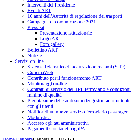
Interventi del Presidente
Eventi ART
10 anni dell’Autorità di regolazione dei trasporti
Campagna di comunicazione 2021
Press-kit
Presentazione istituzionale
Logo ART
Foto gallery
Bollettino ART
Notizie
Servizi on-line
Sistema Telematico di acquisizione reclami (SiTe)
ConciliaWeb
Contributo per il funzionamento ART
Monitoraggi on-line
Contratti di servizio del TPL ferroviario e condizioni
minime di qualità
Prenotazione delle audizioni dei gestori aeroportuali
con gli utenti
Notifica di un nuovo servizio ferroviario passeggeri
Modulistica
Accesso agli atti amministrativi
Pagamenti spontanei pagoPA
Home
Delibere
Delibera n. 111/2020