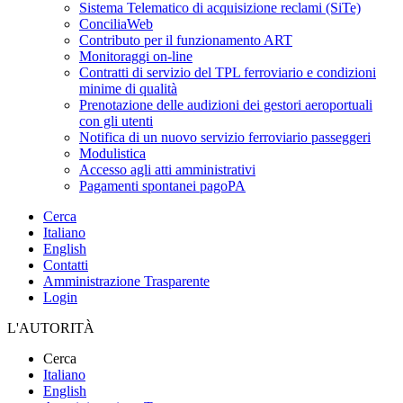
Sistema Telematico di acquisizione reclami (SiTe)
ConciliaWeb
Contributo per il funzionamento ART
Monitoraggi on-line
Contratti di servizio del TPL ferroviario e condizioni
minime di qualità
Prenotazione delle audizioni dei gestori aeroportuali
con gli utenti
Notifica di un nuovo servizio ferroviario passeggeri
Modulistica
Accesso agli atti amministrativi
Pagamenti spontanei pagoPA
Cerca
Italiano
English
Contatti
Amministrazione Trasparente
Login
L'AUTORITÀ
Cerca
Italiano
English