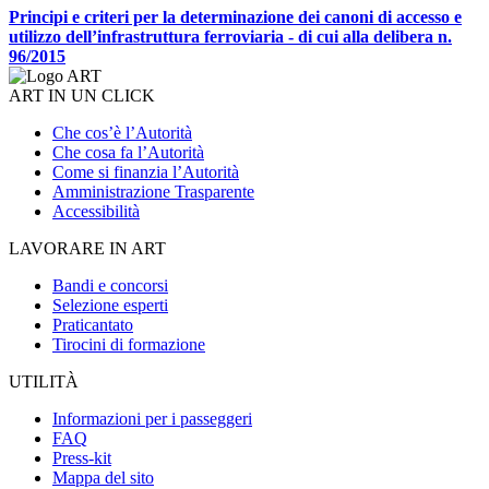
Principi e criteri per la determinazione dei canoni di accesso e
utilizzo dell’infrastruttura ferroviaria - di cui alla delibera n.
96/2015
ART IN UN CLICK
Che cos’è l’Autorità
Che cosa fa l’Autorità
Come si finanzia l’Autorità
Amministrazione Trasparente
Accessibilità
LAVORARE IN ART
Bandi e concorsi
Selezione esperti
Praticantato
Tirocini di formazione
UTILITÀ
Informazioni per i passeggeri
FAQ
Press-kit
Mappa del sito