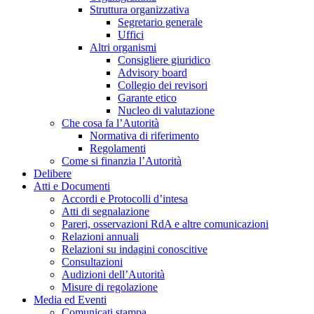
Struttura organizzativa
Segretario generale
Uffici
Altri organismi
Consigliere giuridico
Advisory board
Collegio dei revisori
Garante etico
Nucleo di valutazione
Che cosa fa l’Autorità
Normativa di riferimento
Regolamenti
Come si finanzia l’Autorità
Delibere
Atti e Documenti
Accordi e Protocolli d’intesa
Atti di segnalazione
Pareri, osservazioni RdA e altre comunicazioni
Relazioni annuali
Relazioni su indagini conoscitive
Consultazioni
Audizioni dell’Autorità
Misure di regolazione
Media ed Eventi
Comunicati stampa