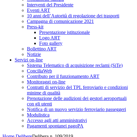
Interventi del Presidente
Eventi ART
10 anni dell’Autorità di regolazione dei trasporti
Campagna di comunicazione 2021
Press-kit
Presentazione istituzionale
Logo ART
Foto gallery
Bollettino ART
Notizie
Servizi on-line
Sistema Telematico di acquisizione reclami (SiTe)
ConciliaWeb
Contributo per il funzionamento ART
Monitoraggi on-line
Contratti di servizio del TPL ferroviario e condizioni
minime di qualità
Prenotazione delle audizioni dei gestori aeroportuali
con gli utenti
Notifica di un nuovo servizio ferroviario passeggeri
Modulistica
Accesso agli atti amministrativi
Pagamenti spontanei pagoPA
Home
Delibere
Delibera n. 109/2019