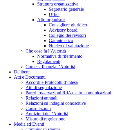
Struttura organizzativa
Segretario generale
Uffici
Altri organismi
Consigliere giuridico
Advisory board
Collegio dei revisori
Garante etico
Nucleo di valutazione
Che cosa fa l’Autorità
Normativa di riferimento
Regolamenti
Come si finanzia l’Autorità
Delibere
Atti e Documenti
Accordi e Protocolli d’intesa
Atti di segnalazione
Pareri, osservazioni RdA e altre comunicazioni
Relazioni annuali
Relazioni su indagini conoscitive
Consultazioni
Audizioni dell’Autorità
Misure di regolazione
Media ed Eventi
Comunicati stampa