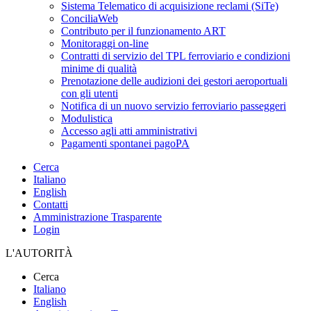
Sistema Telematico di acquisizione reclami (SiTe)
ConciliaWeb
Contributo per il funzionamento ART
Monitoraggi on-line
Contratti di servizio del TPL ferroviario e condizioni
minime di qualità
Prenotazione delle audizioni dei gestori aeroportuali
con gli utenti
Notifica di un nuovo servizio ferroviario passeggeri
Modulistica
Accesso agli atti amministrativi
Pagamenti spontanei pagoPA
Cerca
Italiano
English
Contatti
Amministrazione Trasparente
Login
L'AUTORITÀ
Cerca
Italiano
English