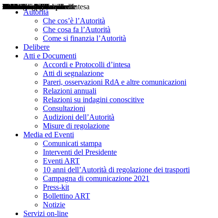
Delibere
Pareri
Consultazioni
Audizioni
Atti di Segnalazione
Accordi e Protocolli d'Intesa
Relazioni annuali
Misure di regolazione
Notizie
Comunicati Stampa
Bollettini ART
Convegni ART
Interviste del Presidente
Articoli in primo piano
Interventi del Presidente
2004
2005
2010
2013
2014
2015
2016
2017
2018
2019
202
2020
2021
2022
2023
2024
2025
2026
Aereo
Marittimo
Terrestre
Autorità
Che cos’è l’Autorità
Che cosa fa l’Autorità
Come si finanzia l’Autorità
Delibere
Atti e Documenti
Accordi e Protocolli d’intesa
Atti di segnalazione
Pareri, osservazioni RdA e altre comunicazioni
Relazioni annuali
Relazioni su indagini conoscitive
Consultazioni
Audizioni dell’Autorità
Misure di regolazione
Media ed Eventi
Comunicati stampa
Interventi del Presidente
Eventi ART
10 anni dell’Autorità di regolazione dei trasporti
Campagna di comunicazione 2021
Press-kit
Bollettino ART
Notizie
Servizi on-line