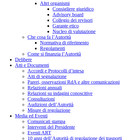
Altri organismi
Consigliere giuridico
Advisory board
Collegio dei revisori
Garante etico
Nucleo di valutazione
Che cosa fa l’Autorità
Normativa di riferimento
Regolamenti
Come si finanzia l’Autorità
Delibere
Atti e Documenti
Accordi e Protocolli d’intesa
Atti di segnalazione
Pareri, osservazioni RdA e altre comunicazioni
Relazioni annuali
Relazioni su indagini conoscitive
Consultazioni
Audizioni dell’Autorità
Misure di regolazione
Media ed Eventi
Comunicati stampa
Interventi del Presidente
Eventi ART
10 anni dell’Autorità di regolazione dei trasporti