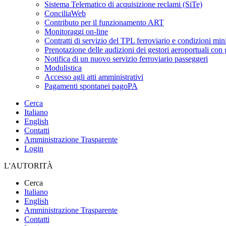
Sistema Telematico di acquisizione reclami (SiTe)
ConciliaWeb
Contributo per il funzionamento ART
Monitoraggi on-line
Contratti di servizio del TPL ferroviario e condizioni min
Prenotazione delle audizioni dei gestori aeroportuali con g
Notifica di un nuovo servizio ferroviario passeggeri
Modulistica
Accesso agli atti amministrativi
Pagamenti spontanei pagoPA
Cerca
Italiano
English
Contatti
Amministrazione Trasparente
Login
L'AUTORITÀ
Cerca
Italiano
English
Amministrazione Trasparente
Contatti