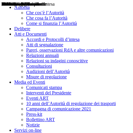
Delibere
Pareri
Consultazioni
Audizioni
Atti di Segnalazione
Accordi e Protocolli d'Intesa
Relazioni annuali
Misure di regolazione
Notizie
Comunicati Stampa
Bollettini ART
Convegni ART
Interviste del Presidente
Articoli in primo piano
Interventi del Presidente
2004
2005
2010
2013
2014
2015
2016
2017
2018
2019
202
2020
2021
2022
2023
2024
2025
2026
Aereo
Marittimo
Terrestre
Autorità
Che cos’è l’Autorità
Che cosa fa l’Autorità
Come si finanzia l’Autorità
Delibere
Atti e Documenti
Accordi e Protocolli d’intesa
Atti di segnalazione
Pareri, osservazioni RdA e altre comunicazioni
Relazioni annuali
Relazioni su indagini conoscitive
Consultazioni
Audizioni dell’Autorità
Misure di regolazione
Media ed Eventi
Comunicati stampa
Interventi del Presidente
Eventi ART
10 anni dell’Autorità di regolazione dei trasporti
Campagna di comunicazione 2021
Press-kit
Bollettino ART
Notizie
Servizi on-line