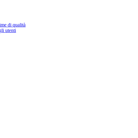
ime di qualità
li utenti