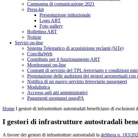
Campagna di comunicazione 2021
Press-kit
Presentazione istituzionale
Logo ART
Foto gallery
Bollettino ART
Notizie
Servizi on-line
Sistema Telematico di acquisizione reclami (SiTe)
ConciliaWeb
Contributo per il funzionamento ART
Monitoraggi on-line
Contratti di servizio del TPL ferroviario e condizioni min
Prenotazione delle audizioni dei gestori aeroportuali con g
Notifica di un nuovo servizio ferroviario passeggeri
Modulistica
Accesso agli atti amministrativi
Pagamenti spontanei pagoPA
Home
I gestori di infrastrutture autostradali beneficiano di esclusioni 
I gestori di infrastrutture autostradali ben
A favore dei gestori di infrastrutture autostradali la
delibera n. 183/20