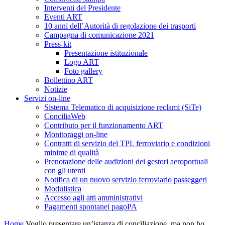
Interventi del Presidente
Eventi ART
10 anni dell’Autorità di regolazione dei trasporti
Campagna di comunicazione 2021
Press-kit
Presentazione istituzionale
Logo ART
Foto gallery
Bollettino ART
Notizie
Servizi on-line
Sistema Telematico di acquisizione reclami (SiTe)
ConciliaWeb
Contributo per il funzionamento ART
Monitoraggi on-line
Contratti di servizio del TPL ferroviario e condizioni
minime di qualità
Prenotazione delle audizioni dei gestori aeroportuali
con gli utenti
Notifica di un nuovo servizio ferroviario passeggeri
Modulistica
Accesso agli atti amministrativi
Pagamenti spontanei pagoPA
Home
Voglio presentare un’istanza di conciliazione, ma non ho