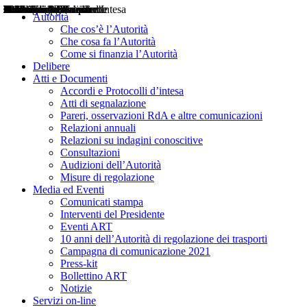
Delibere
Pareri
Consultazioni
Audizioni
Atti di Segnalazione
Accordi e Protocolli d'Intesa
Relazioni annuali
Misure di regolazione
Notizie
Comunicati Stampa
Bollettini ART
Convegni ART
Interviste del Presidente
Articoli in primo piano
Interventi del Presidente
2004
2005
2010
2013
2014
2015
2016
2017
2018
2019
202
2020
2021
2022
2023
2024
2025
2026
Aereo
Marittimo
Terrestre
Autorità
Che cos’è l’Autorità
Che cosa fa l’Autorità
Come si finanzia l’Autorità
Delibere
Atti e Documenti
Accordi e Protocolli d’intesa
Atti di segnalazione
Pareri, osservazioni RdA e altre comunicazioni
Relazioni annuali
Relazioni su indagini conoscitive
Consultazioni
Audizioni dell’Autorità
Misure di regolazione
Media ed Eventi
Comunicati stampa
Interventi del Presidente
Eventi ART
10 anni dell’Autorità di regolazione dei trasporti
Campagna di comunicazione 2021
Press-kit
Bollettino ART
Notizie
Servizi on-line