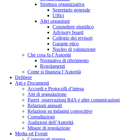
Struttura organizzativa
Segretario generale
Uffici
Altri organismi
Consigliere giuridico
Advisory board
Collegio dei revisori
Garante etico
Nucleo di valutazione
Che cosa fa l’Autorità
Normativa di riferimento
Regolamenti
Come si finanzia l’Autorità
Delibere
Atti e Documenti
Accordi e Protocolli d’intesa
Atti di segnalazione
Pareri, osservazioni RdA e altre comunicazioni
Relazioni annuali
Relazioni su indagini conoscitive
Consultazioni
Audizioni dell’Autorità
Misure di regolazione
Media ed Eventi
Comunicati stampa