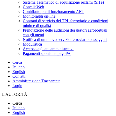
Sistema Telematico di acquisizione reclami (SiTe)
ConciliaWeb
Contributo per il funzionamento ART
Monitoraggi on-line
Contratti di servizio del TPL ferroviario e condizioni
minime di qualità
Prenotazione delle audizioni dei gestori aeroportuali
con gli utenti
Notifica di un nuovo servizio ferroviario passeggeri
Modulistica
Accesso agli atti amministrativi
Pagamenti spontanei pagoPA
Cerca
Italiano
English
Contatti
Amministrazione Trasparente
Login
L'AUTORITÀ
Cerca
Italiano
English