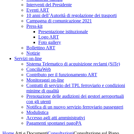
Interventi del Presidente
Eventi ART
10 anni dell’Autorità di regolazione dei trasporti
Campagna di comunicazione 2021
Press-kit
Presentazione istituzionale
Logo ART
Foto gallery
Bollettino ART
Notizie
Servizi on-line
Sistema Telematico di acquisizione reclami (SiTe)
ConciliaWeb
Contributo per il funzionamento ART
Monitoraggi on-line
Contratti di servizio del TPL ferroviario e condizioni
minime di qualità
Prenotazione delle audizioni dei gestori aeroportuali
con gli utenti
Notifica di un nuovo servizio ferroviario passeggeri
Modulistica
Accesso agli atti amministrativi
Pagamenti spontanei pagoPA
Home
Atti e Documenti
Consultazioni
Consultazione sul Piano