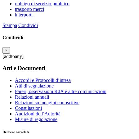
obbligo di servizio pubblico
trasporto merci
interporti
Stampa
Condividi
Condividi
×
[addtoany]
Atti e Documenti
Accordi e Protocolli d’intesa
Atti di segnalazione
Pareri, osservazioni RdA e altre comunicazioni
Relazioni annuali
Relazioni su indagini conoscitive
Consultazioni
Audizioni dell’Autorità
Misure di regolazione
Delibere correlate