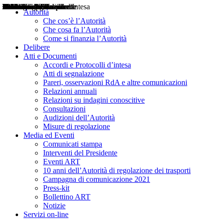
Delibere
Pareri
Consultazioni
Audizioni
Atti di Segnalazione
Accordi e Protocolli d'Intesa
Relazioni annuali
Misure di regolazione
Notizie
Comunicati Stampa
Bollettini ART
Convegni ART
Interviste del Presidente
Articoli in primo piano
Interventi del Presidente
2004
2005
2010
2013
2014
2015
2016
2017
2018
2019
202
2020
2021
2022
2023
2024
2025
2026
Aereo
Marittimo
Terrestre
Autorità
Che cos’è l’Autorità
Che cosa fa l’Autorità
Come si finanzia l’Autorità
Delibere
Atti e Documenti
Accordi e Protocolli d’intesa
Atti di segnalazione
Pareri, osservazioni RdA e altre comunicazioni
Relazioni annuali
Relazioni su indagini conoscitive
Consultazioni
Audizioni dell’Autorità
Misure di regolazione
Media ed Eventi
Comunicati stampa
Interventi del Presidente
Eventi ART
10 anni dell’Autorità di regolazione dei trasporti
Campagna di comunicazione 2021
Press-kit
Bollettino ART
Notizie
Servizi on-line