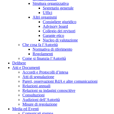
Struttura organizzativa
Segretario generale
Uffici
Altri organismi
Consigliere giuridico
Advisory board
Collegio dei revisori
Garante etico
Nucleo di valutazione
Che cosa fa l’Autorità
Normativa di riferimento
Regolamenti
Come si finanzia l’Autorità
Delibere
Atti e Documenti
Accordi e Protocolli d’intesa
Atti di segnalazione
Pareri, osservazioni RdA e altre comunicazioni
Relazioni annuali
Relazioni su indagini conoscitive
Consultazioni
Audizioni dell’Autorità
Misure di regolazione
Media ed Eventi
Comunicati stampa