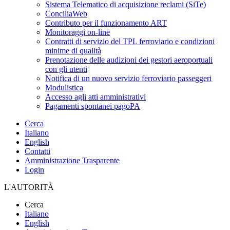
Sistema Telematico di acquisizione reclami (SiTe)
ConciliaWeb
Contributo per il funzionamento ART
Monitoraggi on-line
Contratti di servizio del TPL ferroviario e condizioni
minime di qualità
Prenotazione delle audizioni dei gestori aeroportuali
con gli utenti
Notifica di un nuovo servizio ferroviario passeggeri
Modulistica
Accesso agli atti amministrativi
Pagamenti spontanei pagoPA
Cerca
Italiano
English
Contatti
Amministrazione Trasparente
Login
L'AUTORITÀ
Cerca
Italiano
English