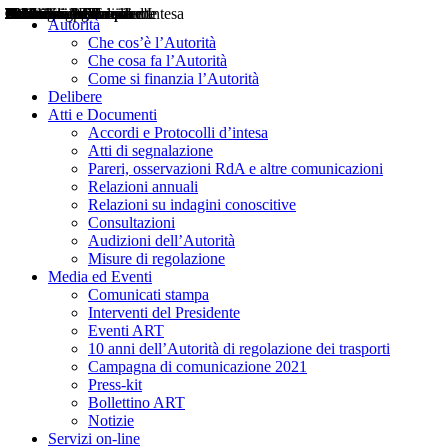
Delibere
Pareri
Consultazioni
Audizioni
Atti di Segnalazione
Accordi e Protocolli d'Intesa
Relazioni annuali
Misure di regolazione
Notizie
Comunicati Stampa
Bollettini ART
Convegni ART
Interviste del Presidente
Articoli in primo piano
Interventi del Presidente
2004
2005
2010
2013
2014
2015
2016
2017
2018
2019
202
2020
2021
2022
2023
2024
2025
2026
Aereo
Marittimo
Terrestre
Autorità
Che cos’è l’Autorità
Che cosa fa l’Autorità
Come si finanzia l’Autorità
Delibere
Atti e Documenti
Accordi e Protocolli d’intesa
Atti di segnalazione
Pareri, osservazioni RdA e altre comunicazioni
Relazioni annuali
Relazioni su indagini conoscitive
Consultazioni
Audizioni dell’Autorità
Misure di regolazione
Media ed Eventi
Comunicati stampa
Interventi del Presidente
Eventi ART
10 anni dell’Autorità di regolazione dei trasporti
Campagna di comunicazione 2021
Press-kit
Bollettino ART
Notizie
Servizi on-line