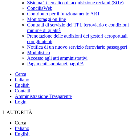
Sistema Telematico di acquisizione reclami (SiTe)
ConciliaWeb
Contributo per il funzionamento ART
Monitoraggi on-line
Contratti di servizio del TPL ferroviario e condizioni
minime di qualità
Prenotazione delle audizioni dei gestori aeroportuali
con gli utenti
Notifica di un nuovo servizio ferroviario passeggeri
Modulistica
Accesso agli atti amministrativi
Pagamenti spontanei pagoPA
Cerca
Italiano
English
Contatti
Amministrazione Trasparente
Login
L'AUTORITÀ
Cerca
Italiano
English