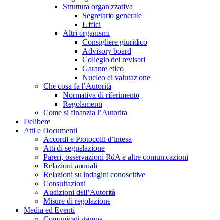
Struttura organizzativa
Segretario generale
Uffici
Altri organismi
Consigliere giuridico
Advisory board
Collegio dei revisori
Garante etico
Nucleo di valutazione
Che cosa fa l’Autorità
Normativa di riferimento
Regolamenti
Come si finanzia l’Autorità
Delibere
Atti e Documenti
Accordi e Protocolli d’intesa
Atti di segnalazione
Pareri, osservazioni RdA e altre comunicazioni
Relazioni annuali
Relazioni su indagini conoscitive
Consultazioni
Audizioni dell’Autorità
Misure di regolazione
Media ed Eventi
Comunicati stampa