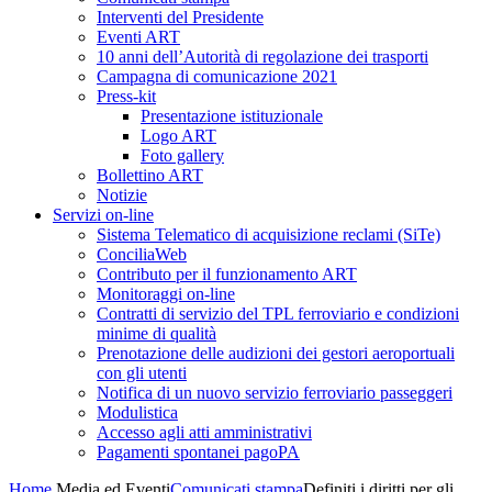
Interventi del Presidente
Eventi ART
10 anni dell’Autorità di regolazione dei trasporti
Campagna di comunicazione 2021
Press-kit
Presentazione istituzionale
Logo ART
Foto gallery
Bollettino ART
Notizie
Servizi on-line
Sistema Telematico di acquisizione reclami (SiTe)
ConciliaWeb
Contributo per il funzionamento ART
Monitoraggi on-line
Contratti di servizio del TPL ferroviario e condizioni
minime di qualità
Prenotazione delle audizioni dei gestori aeroportuali
con gli utenti
Notifica di un nuovo servizio ferroviario passeggeri
Modulistica
Accesso agli atti amministrativi
Pagamenti spontanei pagoPA
Home
Media ed Eventi
Comunicati stampa
Definiti i diritti per gli