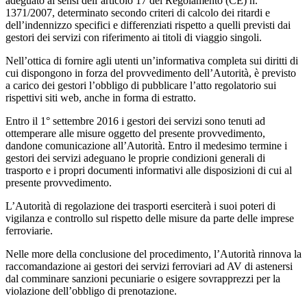
adeguato ai sensi dell’articolo 17 del Regolamento (CE) n.
1371/2007, determinato secondo criteri di calcolo dei ritardi e
dell’indennizzo specifici e differenziati rispetto a quelli previsti dai
gestori dei servizi con riferimento ai titoli di viaggio singoli.
Nell’ottica di fornire agli utenti un’informativa completa sui diritti di
cui dispongono in forza del provvedimento dell’Autorità, è previsto
a carico dei gestori l’obbligo di pubblicare l’atto regolatorio sui
rispettivi siti web, anche in forma di estratto.
Entro il 1° settembre 2016 i gestori dei servizi sono tenuti ad
ottemperare alle misure oggetto del presente provvedimento,
dandone comunicazione all’Autorità. Entro il medesimo termine i
gestori dei servizi adeguano le proprie condizioni generali di
trasporto e i propri documenti informativi alle disposizioni di cui al
presente provvedimento.
L’Autorità di regolazione dei trasporti eserciterà i suoi poteri di
vigilanza e controllo sul rispetto delle misure da parte delle imprese
ferroviarie.
Nelle more della conclusione del procedimento, l’Autorità rinnova la
raccomandazione ai gestori dei servizi ferroviari ad AV di astenersi
dal comminare sanzioni pecuniarie o esigere sovrapprezzi per la
violazione dell’obbligo di prenotazione.