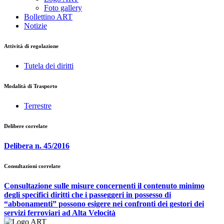
Foto gallery
Bollettino ART
Notizie
Attività di regolazione
Tutela dei diritti
Modalità di Trasporto
Terrestre
Delibere correlate
Delibera n. 45/2016
Consultazioni correlate
Consultazione sulle misure concernenti il contenuto minimo
degli specifici diritti che i passeggeri in possesso di
“abbonamenti” possono esigere nei confronti dei gestori dei
servizi ferroviari ad Alta Velocità