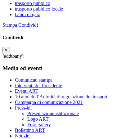
trasporto pubblico
trasporto pubblico locale
bandi di gara
Stampa
Condividi
Condividi
×
[addtoany]
Media ed eventi
Comunicati stampa
Interventi del Presidente
Eventi ART
10 anni dell’Autorità di regolazione dei trasporti
Campagna di comunicazione 2021
Press-kit
Presentazione istituzionale
Logo ART
Foto gallery
Bollettino ART
Notizie