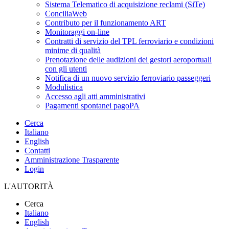
Sistema Telematico di acquisizione reclami (SiTe)
ConciliaWeb
Contributo per il funzionamento ART
Monitoraggi on-line
Contratti di servizio del TPL ferroviario e condizioni
minime di qualità
Prenotazione delle audizioni dei gestori aeroportuali
con gli utenti
Notifica di un nuovo servizio ferroviario passeggeri
Modulistica
Accesso agli atti amministrativi
Pagamenti spontanei pagoPA
Cerca
Italiano
English
Contatti
Amministrazione Trasparente
Login
L'AUTORITÀ
Cerca
Italiano
English