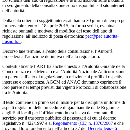
Lo schema dell’atto di regolazione e le informazioni sulle modalità
di svolgimento della consultazione sono disponibili sul sito internet
dell’autorità.
Dalla data odierna i soggetti interessati hanno 30 giorni di tempo per
far pervenire, entro il 18 aprile 2015, in forma scritta, eventuali
richieste puntuali e motivate di modifica del testo dell’atto di
regolazione, all’indirizzo di posta elettronica:
pec@pec.autorita-
trasporti.it
.
Decorso tale termine, all’esito della consultazione, l’Autorità
procederà all’adozione definitiva dell’atto regolatorio.
Contestualmente l’ART ha anche chiesto all’Autorità Garante della
Concorrenza e del Mercato e all’Autorità Nazionale Anticorruzione
un parere sull’atto di regolazione, in relazione ai profili di rispettivi
interesse e competenza. AGCM ed ANAC dovranno esprimere il
loro parere nei tempi previsti dai vigenti Protocolli di collaborazione
tra le Autorità.
Il testo contiene un primo set di misure per la disciplina uniforme di
aspetti regolatori delle procedure di gara bandite dalle Regioni e
dagli Enti locali per l’affidamento in esclusiva dei contratti di
servizio per il trasporto pubblico di passeggeri di cui al decreto
legislativo n. 422/1997 e al
Regolamento (CE) n. 1370/2007
e che
trovano il loro fondamento nell’articolo 37 del
Decreto-legge 6