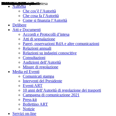
Delibere
Pareri
Consultazioni
Audizioni
Atti di Segnalazione
Accordi e Protocolli d'Intesa
Relazioni annuali
Misure di regolazione
Notizie
Comunicati Stampa
Bollettini ART
Convegni ART
Interviste del Presidente
Articoli in primo piano
Interventi del Presidente
2004
2005
2010
2013
2014
2015
2016
2017
2018
2019
202
2020
2021
2022
2023
2024
2025
2026
Aereo
Marittimo
Terrestre
Autorità
Che cos’è l’Autorità
Che cosa fa l’Autorità
Come si finanzia l’Autorità
Delibere
Atti e Documenti
Accordi e Protocolli d’intesa
Atti di segnalazione
Pareri, osservazioni RdA e altre comunicazioni
Relazioni annuali
Relazioni su indagini conoscitive
Consultazioni
Audizioni dell’Autorità
Misure di regolazione
Media ed Eventi
Comunicati stampa
Interventi del Presidente
Eventi ART
10 anni dell’Autorità di regolazione dei trasporti
Campagna di comunicazione 2021
Press-kit
Bollettino ART
Notizie
Servizi on-line