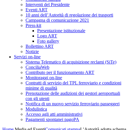
Interventi del Presidente
Eventi ART
10 anni dell’Autorità di regolazione dei trasporti
Campagna di comunicazione 2021
Press-kit
Presentazione istituzionale
Logo ART
Foto gallery
Bollettino ART
Notizie
Servizi on-line
Sistema Telematico di acquisizione reclami (SiTe)
ConciliaWeb
Contributo per il funzionamento ART
Monitoraggi on-line
Contratti di servizio del TPL ferroviario e condizioni
minime di qualità
Prenotazione delle audizioni dei gestori aeroportuali
con gli utenti
Notifica di un nuovo servizio ferroviario passeggeri
Modulistica
Accesso agli atti amministrativi
Pagamenti spontanei pagoPA
Home
Media ed Eventi
Comunicati stampa
L’Autorità adotta schema