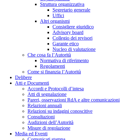
Struttura organizzativa
Segretario generale
Uffici
Altri organismi
Consigliere giuridico
Advisory board
Collegio dei revisori
Garante etico
Nucleo di valutazione
Che cosa fa l’Autorità
Normativa di riferimento
Regolamenti
Come si finanzia l’Autorità
Delibere
Atti e Documenti
Accordi e Protocolli d’intesa
Atti di segnalazione
Pareri, osservazioni RdA e altre comunicazioni
Relazioni annuali
Relazioni su indagini conoscitive
Consultazioni
Audizioni dell’Autorità
Misure di regolazione
Media ed Eventi
Comunicati stampa