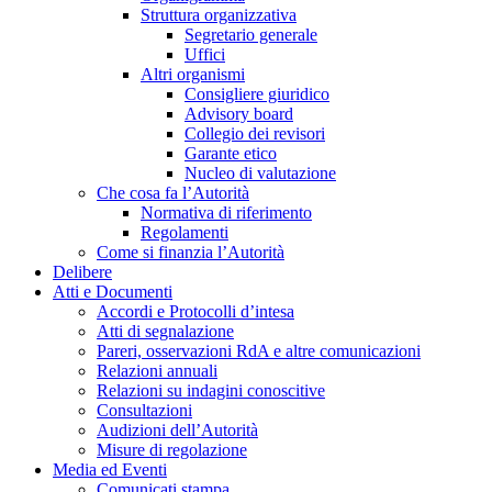
Struttura organizzativa
Segretario generale
Uffici
Altri organismi
Consigliere giuridico
Advisory board
Collegio dei revisori
Garante etico
Nucleo di valutazione
Che cosa fa l’Autorità
Normativa di riferimento
Regolamenti
Come si finanzia l’Autorità
Delibere
Atti e Documenti
Accordi e Protocolli d’intesa
Atti di segnalazione
Pareri, osservazioni RdA e altre comunicazioni
Relazioni annuali
Relazioni su indagini conoscitive
Consultazioni
Audizioni dell’Autorità
Misure di regolazione
Media ed Eventi
Comunicati stampa