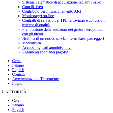
Sistema Telematico di acquisizione reclami (SiTe)
ConciliaWeb
Contributo per il funzionamento ART
Monitoraggi on-line
Contratti di servizio del TPL ferroviario e condizioni
minime di qualità
Prenotazione delle audizioni dei gestori aeroportuali
con gli utenti
Notifica di un nuovo servizio ferroviario passeggeri
Modulistica
Accesso agli atti amministrativi
Pagamenti spontanei pagoPA
Cerca
Italiano
English
Contatti
Amministrazione Trasparente
Login
L'AUTORITÀ
Cerca
Italiano
English