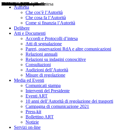
Delibere
Pareri
Consultazioni
Audizioni
Atti di Segnalazione
Accordi e Protocolli d'Intesa
Relazioni annuali
Misure di regolazione
Notizie
Comunicati Stampa
Bollettini ART
Convegni ART
Interviste del Presidente
Articoli in primo piano
Interventi del Presidente
2004
2005
2010
2013
2014
2015
2016
2017
2018
2019
202
2020
2021
2022
2023
2024
2025
2026
Aereo
Marittimo
Terrestre
Autorità
Che cos’è l’Autorità
Che cosa fa l’Autorità
Come si finanzia l’Autorità
Delibere
Atti e Documenti
Accordi e Protocolli d’intesa
Atti di segnalazione
Pareri, osservazioni RdA e altre comunicazioni
Relazioni annuali
Relazioni su indagini conoscitive
Consultazioni
Audizioni dell’Autorità
Misure di regolazione
Media ed Eventi
Comunicati stampa
Interventi del Presidente
Eventi ART
10 anni dell’Autorità di regolazione dei trasporti
Campagna di comunicazione 2021
Press-kit
Bollettino ART
Notizie
Servizi on-line