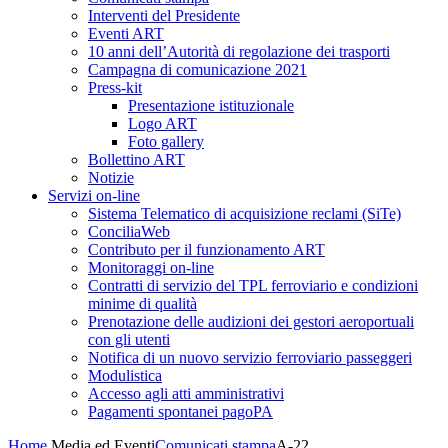
Interventi del Presidente
Eventi ART
10 anni dell’Autorità di regolazione dei trasporti
Campagna di comunicazione 2021
Press-kit
Presentazione istituzionale
Logo ART
Foto gallery
Bollettino ART
Notizie
Servizi on-line
Sistema Telematico di acquisizione reclami (SiTe)
ConciliaWeb
Contributo per il funzionamento ART
Monitoraggi on-line
Contratti di servizio del TPL ferroviario e condizioni
minime di qualità
Prenotazione delle audizioni dei gestori aeroportuali
con gli utenti
Notifica di un nuovo servizio ferroviario passeggeri
Modulistica
Accesso agli atti amministrativi
Pagamenti spontanei pagoPA
Home
Media ed Eventi
Comunicati stampa
A-22