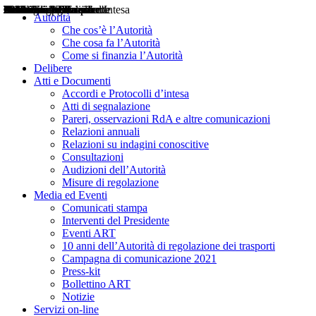
Delibere
Pareri
Consultazioni
Audizioni
Atti di Segnalazione
Accordi e Protocolli d'Intesa
Relazioni annuali
Misure di regolazione
Notizie
Comunicati Stampa
Bollettini ART
Convegni ART
Interviste del Presidente
Articoli in primo piano
Interventi del Presidente
2004
2005
2010
2013
2014
2015
2016
2017
2018
2019
202
2020
2021
2022
2023
2024
2025
2026
Aereo
Marittimo
Terrestre
Autorità
Che cos’è l’Autorità
Che cosa fa l’Autorità
Come si finanzia l’Autorità
Delibere
Atti e Documenti
Accordi e Protocolli d’intesa
Atti di segnalazione
Pareri, osservazioni RdA e altre comunicazioni
Relazioni annuali
Relazioni su indagini conoscitive
Consultazioni
Audizioni dell’Autorità
Misure di regolazione
Media ed Eventi
Comunicati stampa
Interventi del Presidente
Eventi ART
10 anni dell’Autorità di regolazione dei trasporti
Campagna di comunicazione 2021
Press-kit
Bollettino ART
Notizie
Servizi on-line