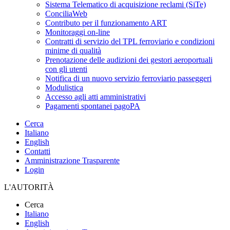
Sistema Telematico di acquisizione reclami (SiTe)
ConciliaWeb
Contributo per il funzionamento ART
Monitoraggi on-line
Contratti di servizio del TPL ferroviario e condizioni
minime di qualità
Prenotazione delle audizioni dei gestori aeroportuali
con gli utenti
Notifica di un nuovo servizio ferroviario passeggeri
Modulistica
Accesso agli atti amministrativi
Pagamenti spontanei pagoPA
Cerca
Italiano
English
Contatti
Amministrazione Trasparente
Login
L'AUTORITÀ
Cerca
Italiano
English