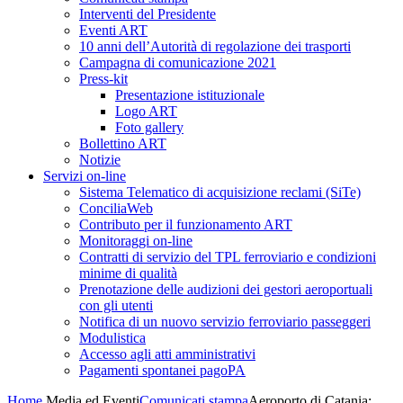
Interventi del Presidente
Eventi ART
10 anni dell’Autorità di regolazione dei trasporti
Campagna di comunicazione 2021
Press-kit
Presentazione istituzionale
Logo ART
Foto gallery
Bollettino ART
Notizie
Servizi on-line
Sistema Telematico di acquisizione reclami (SiTe)
ConciliaWeb
Contributo per il funzionamento ART
Monitoraggi on-line
Contratti di servizio del TPL ferroviario e condizioni
minime di qualità
Prenotazione delle audizioni dei gestori aeroportuali
con gli utenti
Notifica di un nuovo servizio ferroviario passeggeri
Modulistica
Accesso agli atti amministrativi
Pagamenti spontanei pagoPA
Home
Media ed Eventi
Comunicati stampa
Aeroporto di Catania: