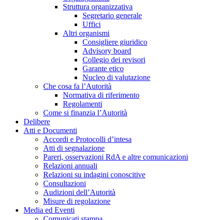
Struttura organizzativa
Segretario generale
Uffici
Altri organismi
Consigliere giuridico
Advisory board
Collegio dei revisori
Garante etico
Nucleo di valutazione
Che cosa fa l’Autorità
Normativa di riferimento
Regolamenti
Come si finanzia l’Autorità
Delibere
Atti e Documenti
Accordi e Protocolli d’intesa
Atti di segnalazione
Pareri, osservazioni RdA e altre comunicazioni
Relazioni annuali
Relazioni su indagini conoscitive
Consultazioni
Audizioni dell’Autorità
Misure di regolazione
Media ed Eventi
Comunicati stampa