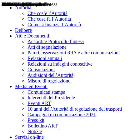
Delibere
Pareri
Consultazioni
Audizioni
Atti di Segnalazione
Accordi e Protocolli d'Intesa
Relazioni annuali
Misure di regolazione
Notizie
Comunicati Stampa
Bollettini ART
Convegni ART
Interviste del Presidente
Articoli in primo piano
Interventi del Presidente
2004
2005
2010
2013
2014
2015
2016
2017
2018
2019
202
2020
2021
2022
2023
2024
2025
2026
Aereo
Marittimo
Terrestre
Autorità
Che cos’è l’Autorità
Che cosa fa l’Autorità
Come si finanzia l’Autorità
Delibere
Atti e Documenti
Accordi e Protocolli d’intesa
Atti di segnalazione
Pareri, osservazioni RdA e altre comunicazioni
Relazioni annuali
Relazioni su indagini conoscitive
Consultazioni
Audizioni dell’Autorità
Misure di regolazione
Media ed Eventi
Comunicati stampa
Interventi del Presidente
Eventi ART
10 anni dell’Autorità di regolazione dei trasporti
Campagna di comunicazione 2021
Press-kit
Bollettino ART
Notizie
Servizi on-line