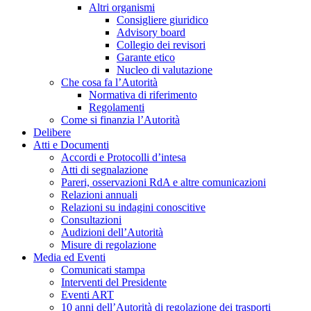
Altri organismi
Consigliere giuridico
Advisory board
Collegio dei revisori
Garante etico
Nucleo di valutazione
Che cosa fa l’Autorità
Normativa di riferimento
Regolamenti
Come si finanzia l’Autorità
Delibere
Atti e Documenti
Accordi e Protocolli d’intesa
Atti di segnalazione
Pareri, osservazioni RdA e altre comunicazioni
Relazioni annuali
Relazioni su indagini conoscitive
Consultazioni
Audizioni dell’Autorità
Misure di regolazione
Media ed Eventi
Comunicati stampa
Interventi del Presidente
Eventi ART
10 anni dell’Autorità di regolazione dei trasporti