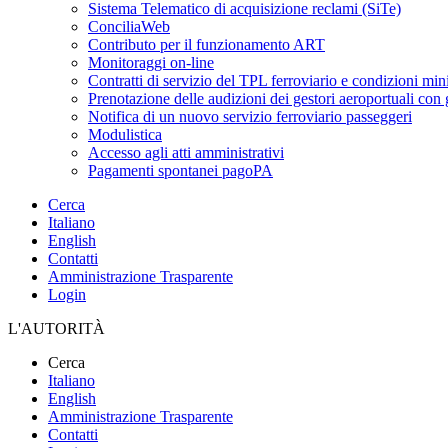
Sistema Telematico di acquisizione reclami (SiTe)
ConciliaWeb
Contributo per il funzionamento ART
Monitoraggi on-line
Contratti di servizio del TPL ferroviario e condizioni min
Prenotazione delle audizioni dei gestori aeroportuali con g
Notifica di un nuovo servizio ferroviario passeggeri
Modulistica
Accesso agli atti amministrativi
Pagamenti spontanei pagoPA
Cerca
Italiano
English
Contatti
Amministrazione Trasparente
Login
L'AUTORITÀ
Cerca
Italiano
English
Amministrazione Trasparente
Contatti