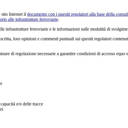
sito Internet il
documento con i quesiti regolatori alla base della consul
io alle infrastrutture ferroviarie
.
le infrastrutture ferroviarie e le informazioni sulle modalità di svolgimen
scritta, loro opinioni e commenti puntuali sui quesiti regolatori contenu
isure di regolazione necessarie a garantire condizioni di accesso equo e n
ne
 capacità e/o delle tracce
zi