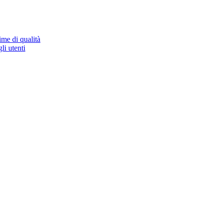
ime di qualità
li utenti