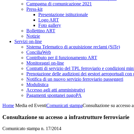
Campagna di comunicazione 2021
Press-kit
Presentazione istituzionale
Logo ART
Foto gallery
Bollettino ART
Notizie
Servizi on-line
Sistema Telematico di acquisizione reclami (SiTe)
ConciliaWeb
Contributo per il funzionamento ART
Monitoraggi on-line
Contratti di servizio del TPL ferroviario e condizioni min
Prenotazione delle audizioni dei gestori aeroportuali con g
Notifica di un nuovo servizio ferroviario passeggeri
Modulistica
Accesso agli atti amministrativi
Pagamenti spontanei pagoPA
Home
Media ed Eventi
Comunicati stampa
Consultazione su accesso a i
Consultazione su accesso a infrastrutture ferroviarie
Comunicato stampa n. 17/2014