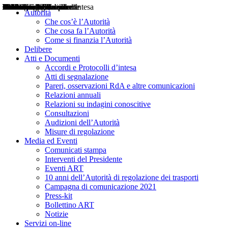
Delibere
Pareri
Consultazioni
Audizioni
Atti di Segnalazione
Accordi e Protocolli d'Intesa
Relazioni annuali
Misure di regolazione
Notizie
Comunicati Stampa
Bollettini ART
Convegni ART
Interviste del Presidente
Articoli in primo piano
Interventi del Presidente
2004
2005
2010
2013
2014
2015
2016
2017
2018
2019
202
2020
2021
2022
2023
2024
2025
2026
Aereo
Marittimo
Terrestre
Autorità
Che cos’è l’Autorità
Che cosa fa l’Autorità
Come si finanzia l’Autorità
Delibere
Atti e Documenti
Accordi e Protocolli d’intesa
Atti di segnalazione
Pareri, osservazioni RdA e altre comunicazioni
Relazioni annuali
Relazioni su indagini conoscitive
Consultazioni
Audizioni dell’Autorità
Misure di regolazione
Media ed Eventi
Comunicati stampa
Interventi del Presidente
Eventi ART
10 anni dell’Autorità di regolazione dei trasporti
Campagna di comunicazione 2021
Press-kit
Bollettino ART
Notizie
Servizi on-line