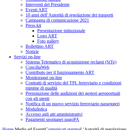
Interventi del Presidente
Eventi ART
10 anni dell’Autorità di regolazione dei trasporti
Campagna di comunicazione 2021
Press-kit
Presentazione istituzionale
Logo ART
Foto gallery
Bollettino ART
Notizie
Servizi on-line
Sistema Telematico di acquisizione reclami (SiTe)
ConciliaWeb
Contributo per il funzionamento ART
Monitoraggi on-line
Contratti di servizio del TPL ferroviario e condizioni
minime di qualità
Prenotazione delle audizioni dei gestori aeroportuali
con gli utenti
Notifica di un nuovo servizio ferroviario passeggeri
Modulistica
Accesso agli atti amministrativi
Pagamenti spontanei pagoPA
Home
Media ed Eventi
Comunicati stampa
L’Autorità di regolazione