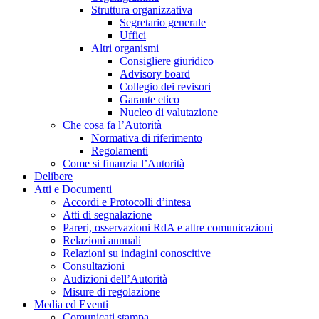
Struttura organizzativa
Segretario generale
Uffici
Altri organismi
Consigliere giuridico
Advisory board
Collegio dei revisori
Garante etico
Nucleo di valutazione
Che cosa fa l’Autorità
Normativa di riferimento
Regolamenti
Come si finanzia l’Autorità
Delibere
Atti e Documenti
Accordi e Protocolli d’intesa
Atti di segnalazione
Pareri, osservazioni RdA e altre comunicazioni
Relazioni annuali
Relazioni su indagini conoscitive
Consultazioni
Audizioni dell’Autorità
Misure di regolazione
Media ed Eventi
Comunicati stampa