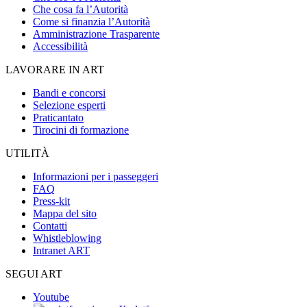
Che cosa fa l’Autorità
Come si finanzia l’Autorità
Amministrazione Trasparente
Accessibilità
LAVORARE IN ART
Bandi e concorsi
Selezione esperti
Praticantato
Tirocini di formazione
UTILITÀ
Informazioni per i passeggeri
FAQ
Press-kit
Mappa del sito
Contatti
Whistleblowing
Intranet ART
SEGUI ART
Youtube