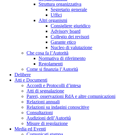
Struttura organizzativa
Segretario generale
Uffici
Altri organismi
Consigliere giuridico
Advisory board
Collegio dei revisori
Garante etico
Nucleo di valutazione
Che cosa fa l’Autorità
Normativa di riferimento
Regolamenti
Come si finanzia l’Autorità
Delibere
Atti e Documenti
Accordi e Protocolli d’intesa
Atti di segnalazione
Pareri, osservazioni RdA e altre comunicazioni
Relazioni annuali
Relazioni su indagini conoscitive
Consultazioni
Audizioni dell’Autorità
Misure di regolazione
Media ed Eventi
Comunicati stampa