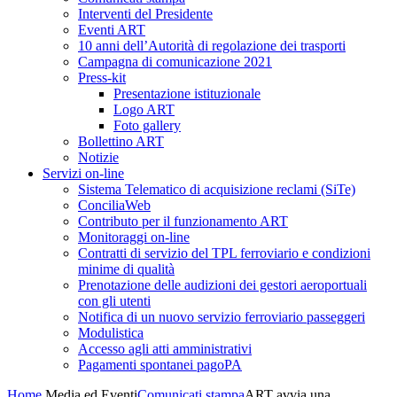
Interventi del Presidente
Eventi ART
10 anni dell’Autorità di regolazione dei trasporti
Campagna di comunicazione 2021
Press-kit
Presentazione istituzionale
Logo ART
Foto gallery
Bollettino ART
Notizie
Servizi on-line
Sistema Telematico di acquisizione reclami (SiTe)
ConciliaWeb
Contributo per il funzionamento ART
Monitoraggi on-line
Contratti di servizio del TPL ferroviario e condizioni
minime di qualità
Prenotazione delle audizioni dei gestori aeroportuali
con gli utenti
Notifica di un nuovo servizio ferroviario passeggeri
Modulistica
Accesso agli atti amministrativi
Pagamenti spontanei pagoPA
Home
Media ed Eventi
Comunicati stampa
ART avvia una