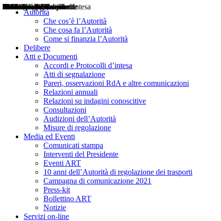
Delibere
Pareri
Consultazioni
Audizioni
Atti di Segnalazione
Accordi e Protocolli d'Intesa
Relazioni annuali
Misure di regolazione
Notizie
Comunicati Stampa
Bollettini ART
Convegni ART
Interviste del Presidente
Articoli in primo piano
Interventi del Presidente
2004
2005
2010
2013
2014
2015
2016
2017
2018
2019
202
2020
2021
2022
2023
2024
2025
2026
Aereo
Marittimo
Terrestre
Autorità
Che cos’è l’Autorità
Che cosa fa l’Autorità
Come si finanzia l’Autorità
Delibere
Atti e Documenti
Accordi e Protocolli d’intesa
Atti di segnalazione
Pareri, osservazioni RdA e altre comunicazioni
Relazioni annuali
Relazioni su indagini conoscitive
Consultazioni
Audizioni dell’Autorità
Misure di regolazione
Media ed Eventi
Comunicati stampa
Interventi del Presidente
Eventi ART
10 anni dell’Autorità di regolazione dei trasporti
Campagna di comunicazione 2021
Press-kit
Bollettino ART
Notizie
Servizi on-line