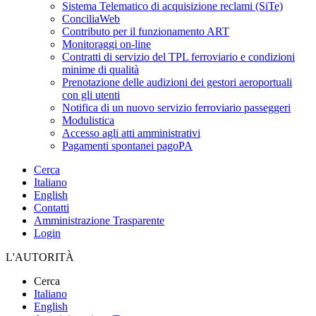
Sistema Telematico di acquisizione reclami (SiTe)
ConciliaWeb
Contributo per il funzionamento ART
Monitoraggi on-line
Contratti di servizio del TPL ferroviario e condizioni
minime di qualità
Prenotazione delle audizioni dei gestori aeroportuali
con gli utenti
Notifica di un nuovo servizio ferroviario passeggeri
Modulistica
Accesso agli atti amministrativi
Pagamenti spontanei pagoPA
Cerca
Italiano
English
Contatti
Amministrazione Trasparente
Login
L'AUTORITÀ
Cerca
Italiano
English