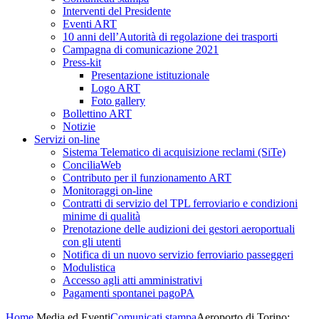
Interventi del Presidente
Eventi ART
10 anni dell’Autorità di regolazione dei trasporti
Campagna di comunicazione 2021
Press-kit
Presentazione istituzionale
Logo ART
Foto gallery
Bollettino ART
Notizie
Servizi on-line
Sistema Telematico di acquisizione reclami (SiTe)
ConciliaWeb
Contributo per il funzionamento ART
Monitoraggi on-line
Contratti di servizio del TPL ferroviario e condizioni
minime di qualità
Prenotazione delle audizioni dei gestori aeroportuali
con gli utenti
Notifica di un nuovo servizio ferroviario passeggeri
Modulistica
Accesso agli atti amministrativi
Pagamenti spontanei pagoPA
Home
Media ed Eventi
Comunicati stampa
Aeroporto di Torino: