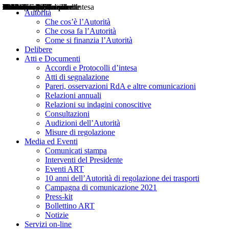
Delibere
Pareri
Consultazioni
Audizioni
Atti di Segnalazione
Accordi e Protocolli d'Intesa
Relazioni annuali
Misure di regolazione
Notizie
Comunicati Stampa
Bollettini ART
Convegni ART
Interviste del Presidente
Articoli in primo piano
Interventi del Presidente
2004
2005
2010
2013
2014
2015
2016
2017
2018
2019
202
2020
2021
2022
2023
2024
2025
2026
Aereo
Marittimo
Terrestre
Autorità
Che cos’è l’Autorità
Che cosa fa l’Autorità
Come si finanzia l’Autorità
Delibere
Atti e Documenti
Accordi e Protocolli d’intesa
Atti di segnalazione
Pareri, osservazioni RdA e altre comunicazioni
Relazioni annuali
Relazioni su indagini conoscitive
Consultazioni
Audizioni dell’Autorità
Misure di regolazione
Media ed Eventi
Comunicati stampa
Interventi del Presidente
Eventi ART
10 anni dell’Autorità di regolazione dei trasporti
Campagna di comunicazione 2021
Press-kit
Bollettino ART
Notizie
Servizi on-line