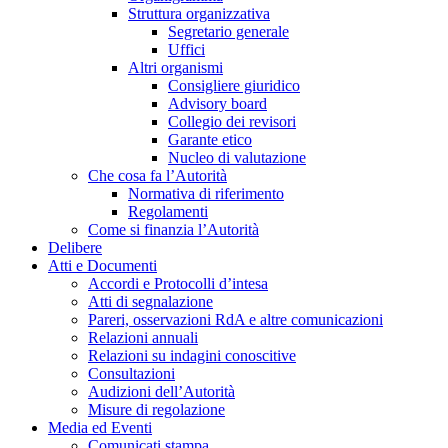
Struttura organizzativa
Segretario generale
Uffici
Altri organismi
Consigliere giuridico
Advisory board
Collegio dei revisori
Garante etico
Nucleo di valutazione
Che cosa fa l’Autorità
Normativa di riferimento
Regolamenti
Come si finanzia l’Autorità
Delibere
Atti e Documenti
Accordi e Protocolli d’intesa
Atti di segnalazione
Pareri, osservazioni RdA e altre comunicazioni
Relazioni annuali
Relazioni su indagini conoscitive
Consultazioni
Audizioni dell’Autorità
Misure di regolazione
Media ed Eventi
Comunicati stampa