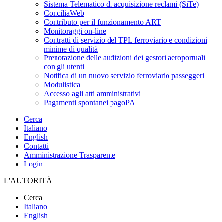
Sistema Telematico di acquisizione reclami (SiTe)
ConciliaWeb
Contributo per il funzionamento ART
Monitoraggi on-line
Contratti di servizio del TPL ferroviario e condizioni
minime di qualità
Prenotazione delle audizioni dei gestori aeroportuali
con gli utenti
Notifica di un nuovo servizio ferroviario passeggeri
Modulistica
Accesso agli atti amministrativi
Pagamenti spontanei pagoPA
Cerca
Italiano
English
Contatti
Amministrazione Trasparente
Login
L'AUTORITÀ
Cerca
Italiano
English