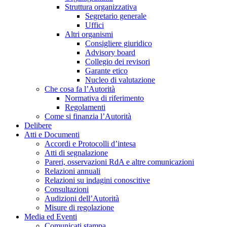
Struttura organizzativa
Segretario generale
Uffici
Altri organismi
Consigliere giuridico
Advisory board
Collegio dei revisori
Garante etico
Nucleo di valutazione
Che cosa fa l’Autorità
Normativa di riferimento
Regolamenti
Come si finanzia l’Autorità
Delibere
Atti e Documenti
Accordi e Protocolli d’intesa
Atti di segnalazione
Pareri, osservazioni RdA e altre comunicazioni
Relazioni annuali
Relazioni su indagini conoscitive
Consultazioni
Audizioni dell’Autorità
Misure di regolazione
Media ed Eventi
Comunicati stampa