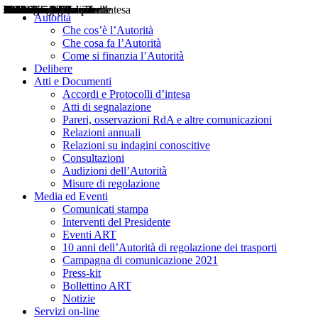
Delibere
Pareri
Consultazioni
Audizioni
Atti di Segnalazione
Accordi e Protocolli d'Intesa
Relazioni annuali
Misure di regolazione
Notizie
Comunicati Stampa
Bollettini ART
Convegni ART
Interviste del Presidente
Articoli in primo piano
Interventi del Presidente
2004
2005
2010
2013
2014
2015
2016
2017
2018
2019
202
2020
2021
2022
2023
2024
2025
2026
Aereo
Marittimo
Terrestre
Autorità
Che cos’è l’Autorità
Che cosa fa l’Autorità
Come si finanzia l’Autorità
Delibere
Atti e Documenti
Accordi e Protocolli d’intesa
Atti di segnalazione
Pareri, osservazioni RdA e altre comunicazioni
Relazioni annuali
Relazioni su indagini conoscitive
Consultazioni
Audizioni dell’Autorità
Misure di regolazione
Media ed Eventi
Comunicati stampa
Interventi del Presidente
Eventi ART
10 anni dell’Autorità di regolazione dei trasporti
Campagna di comunicazione 2021
Press-kit
Bollettino ART
Notizie
Servizi on-line