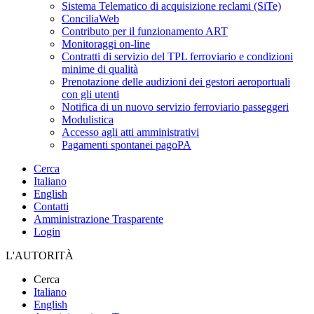
Sistema Telematico di acquisizione reclami (SiTe)
ConciliaWeb
Contributo per il funzionamento ART
Monitoraggi on-line
Contratti di servizio del TPL ferroviario e condizioni
minime di qualità
Prenotazione delle audizioni dei gestori aeroportuali
con gli utenti
Notifica di un nuovo servizio ferroviario passeggeri
Modulistica
Accesso agli atti amministrativi
Pagamenti spontanei pagoPA
Cerca
Italiano
English
Contatti
Amministrazione Trasparente
Login
L'AUTORITÀ
Cerca
Italiano
English