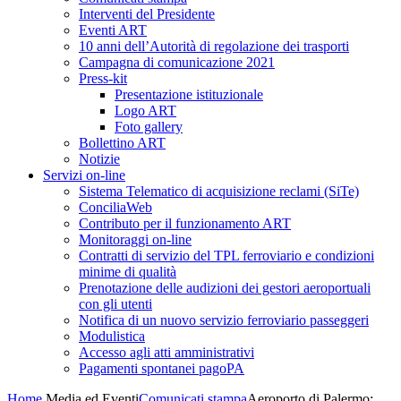
Interventi del Presidente
Eventi ART
10 anni dell’Autorità di regolazione dei trasporti
Campagna di comunicazione 2021
Press-kit
Presentazione istituzionale
Logo ART
Foto gallery
Bollettino ART
Notizie
Servizi on-line
Sistema Telematico di acquisizione reclami (SiTe)
ConciliaWeb
Contributo per il funzionamento ART
Monitoraggi on-line
Contratti di servizio del TPL ferroviario e condizioni
minime di qualità
Prenotazione delle audizioni dei gestori aeroportuali
con gli utenti
Notifica di un nuovo servizio ferroviario passeggeri
Modulistica
Accesso agli atti amministrativi
Pagamenti spontanei pagoPA
Home
Media ed Eventi
Comunicati stampa
Aeroporto di Palermo: