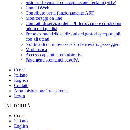
Sistema Telematico di acquisizione reclami (SiTe)
ConciliaWeb
Contributo per il funzionamento ART
Monitoraggi on-line
Contratti di servizio del TPL ferroviario e condizioni
minime di qualità
Prenotazione delle audizioni dei gestori aeroportuali
con gli utenti
Notifica di un nuovo servizio ferroviario passeggeri
Modulistica
Accesso agli atti amministrativi
Pagamenti spontanei pagoPA
Cerca
Italiano
English
Contatti
Amministrazione Trasparente
Login
L'AUTORITÀ
Cerca
Italiano
English