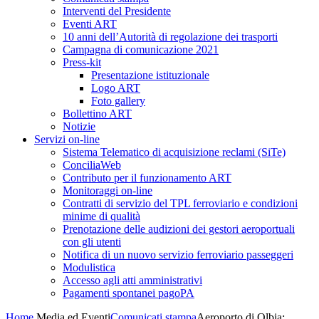
Interventi del Presidente
Eventi ART
10 anni dell’Autorità di regolazione dei trasporti
Campagna di comunicazione 2021
Press-kit
Presentazione istituzionale
Logo ART
Foto gallery
Bollettino ART
Notizie
Servizi on-line
Sistema Telematico di acquisizione reclami (SiTe)
ConciliaWeb
Contributo per il funzionamento ART
Monitoraggi on-line
Contratti di servizio del TPL ferroviario e condizioni
minime di qualità
Prenotazione delle audizioni dei gestori aeroportuali
con gli utenti
Notifica di un nuovo servizio ferroviario passeggeri
Modulistica
Accesso agli atti amministrativi
Pagamenti spontanei pagoPA
Home
Media ed Eventi
Comunicati stampa
Aeroporto di Olbia: