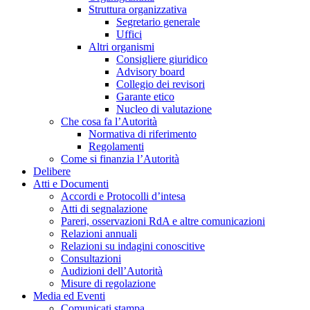
Struttura organizzativa
Segretario generale
Uffici
Altri organismi
Consigliere giuridico
Advisory board
Collegio dei revisori
Garante etico
Nucleo di valutazione
Che cosa fa l’Autorità
Normativa di riferimento
Regolamenti
Come si finanzia l’Autorità
Delibere
Atti e Documenti
Accordi e Protocolli d’intesa
Atti di segnalazione
Pareri, osservazioni RdA e altre comunicazioni
Relazioni annuali
Relazioni su indagini conoscitive
Consultazioni
Audizioni dell’Autorità
Misure di regolazione
Media ed Eventi
Comunicati stampa