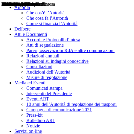
Delibere
Pareri
Consultazioni
Audizioni
Atti di Segnalazione
Accordi e Protocolli d'Intesa
Relazioni annuali
Misure di regolazione
Notizie
Comunicati Stampa
Bollettini ART
Convegni ART
Interviste del Presidente
Articoli in primo piano
Interventi del Presidente
2004
2005
2010
2013
2014
2015
2016
2017
2018
2019
202
2020
2021
2022
2023
2024
2025
2026
Aereo
Marittimo
Terrestre
Autorità
Che cos’è l’Autorità
Che cosa fa l’Autorità
Come si finanzia l’Autorità
Delibere
Atti e Documenti
Accordi e Protocolli d’intesa
Atti di segnalazione
Pareri, osservazioni RdA e altre comunicazioni
Relazioni annuali
Relazioni su indagini conoscitive
Consultazioni
Audizioni dell’Autorità
Misure di regolazione
Media ed Eventi
Comunicati stampa
Interventi del Presidente
Eventi ART
10 anni dell’Autorità di regolazione dei trasporti
Campagna di comunicazione 2021
Press-kit
Bollettino ART
Notizie
Servizi on-line