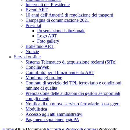
Interventi del Presidente
Eventi ART
10 anni dell’Autorità di regolazione dei trasporti
Campagna di comunicazione 2021
Press-kit
Presentazione istituzionale
Logo ART
Foto gallery
Bollettino ART
Notizie
Servizi on-line
Sistema Telematico di acquisizione reclami (SiTe)
ConciliaWeb
Contributo per il funzionamento ART
Monitoraggi on-line
Contratti di servizio del TPL ferroviario e condizioni
minime di qualità
Prenotazione delle audizioni dei gestori aeroportuali
con gli utenti
Notifica di un nuovo servizio ferroviario passeggeri
Modulistica
Accesso agli atti amministrativi
Pagamenti spontanei pagoPA
Home
Atti e Documenti
Accordi e Protocolli d’intesa
Protocollo