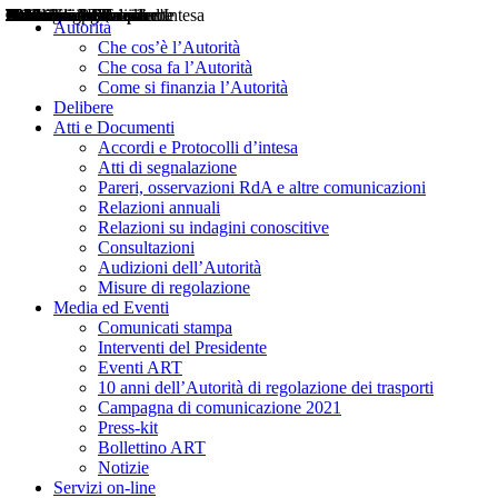
Delibere
Pareri
Consultazioni
Audizioni
Atti di Segnalazione
Accordi e Protocolli d'Intesa
Relazioni annuali
Misure di regolazione
Notizie
Comunicati Stampa
Bollettini ART
Convegni ART
Interviste del Presidente
Articoli in primo piano
Interventi del Presidente
2004
2005
2010
2013
2014
2015
2016
2017
2018
2019
202
2020
2021
2022
2023
2024
2025
2026
Aereo
Marittimo
Terrestre
Autorità
Che cos’è l’Autorità
Che cosa fa l’Autorità
Come si finanzia l’Autorità
Delibere
Atti e Documenti
Accordi e Protocolli d’intesa
Atti di segnalazione
Pareri, osservazioni RdA e altre comunicazioni
Relazioni annuali
Relazioni su indagini conoscitive
Consultazioni
Audizioni dell’Autorità
Misure di regolazione
Media ed Eventi
Comunicati stampa
Interventi del Presidente
Eventi ART
10 anni dell’Autorità di regolazione dei trasporti
Campagna di comunicazione 2021
Press-kit
Bollettino ART
Notizie
Servizi on-line