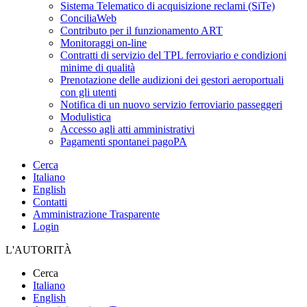
Sistema Telematico di acquisizione reclami (SiTe)
ConciliaWeb
Contributo per il funzionamento ART
Monitoraggi on-line
Contratti di servizio del TPL ferroviario e condizioni
minime di qualità
Prenotazione delle audizioni dei gestori aeroportuali
con gli utenti
Notifica di un nuovo servizio ferroviario passeggeri
Modulistica
Accesso agli atti amministrativi
Pagamenti spontanei pagoPA
Cerca
Italiano
English
Contatti
Amministrazione Trasparente
Login
L'AUTORITÀ
Cerca
Italiano
English