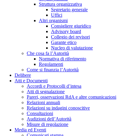
Struttura organizzativa
Segretario generale
Uffici
Altri organismi
Consigliere giuridico
Advisory board
Collegio dei revisori
Garante etico
Nucleo di valutazione
Che cosa fa l’Autorità
Normativa di riferimento
Regolamenti
Come si finanzia l’Autorità
Delibere
Atti e Documenti
Accordi e Protocolli d’intesa
Atti di segnalazione
Pareri, osservazioni RdA e altre comunicazioni
Relazioni annuali
Relazioni su indagini conoscitive
Consultazioni
Audizioni dell’Autorità
Misure di regolazione
Media ed Eventi
Comunicati stampa