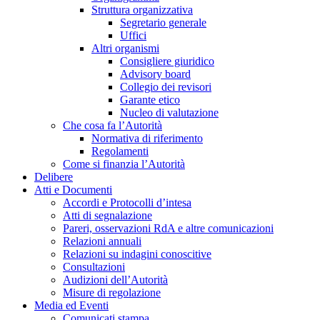
Struttura organizzativa
Segretario generale
Uffici
Altri organismi
Consigliere giuridico
Advisory board
Collegio dei revisori
Garante etico
Nucleo di valutazione
Che cosa fa l’Autorità
Normativa di riferimento
Regolamenti
Come si finanzia l’Autorità
Delibere
Atti e Documenti
Accordi e Protocolli d’intesa
Atti di segnalazione
Pareri, osservazioni RdA e altre comunicazioni
Relazioni annuali
Relazioni su indagini conoscitive
Consultazioni
Audizioni dell’Autorità
Misure di regolazione
Media ed Eventi
Comunicati stampa