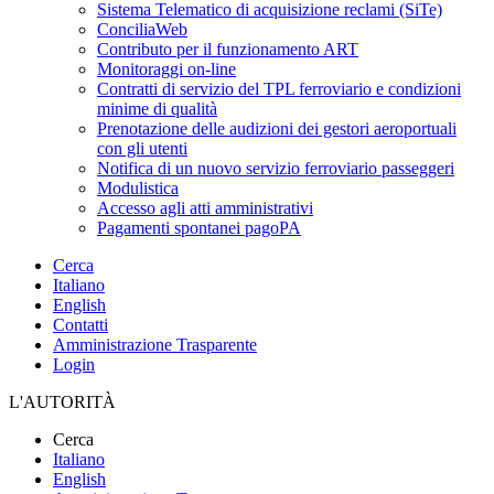
Sistema Telematico di acquisizione reclami (SiTe)
ConciliaWeb
Contributo per il funzionamento ART
Monitoraggi on-line
Contratti di servizio del TPL ferroviario e condizioni
minime di qualità
Prenotazione delle audizioni dei gestori aeroportuali
con gli utenti
Notifica di un nuovo servizio ferroviario passeggeri
Modulistica
Accesso agli atti amministrativi
Pagamenti spontanei pagoPA
Cerca
Italiano
English
Contatti
Amministrazione Trasparente
Login
L'AUTORITÀ
Cerca
Italiano
English