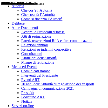
Delibere
Pareri
Consultazioni
Audizioni
Atti di Segnalazione
Accordi e Protocolli d'Intesa
Relazioni annuali
Misure di regolazione
Notizie
Comunicati Stampa
Bollettini ART
Convegni ART
Interviste del Presidente
Articoli in primo piano
Interventi del Presidente
2004
2005
2010
2013
2014
2015
2016
2017
2018
2019
202
2020
2021
2022
2023
2024
2025
2026
Aereo
Marittimo
Terrestre
Autorità
Che cos’è l’Autorità
Che cosa fa l’Autorità
Come si finanzia l’Autorità
Delibere
Atti e Documenti
Accordi e Protocolli d’intesa
Atti di segnalazione
Pareri, osservazioni RdA e altre comunicazioni
Relazioni annuali
Relazioni su indagini conoscitive
Consultazioni
Audizioni dell’Autorità
Misure di regolazione
Media ed Eventi
Comunicati stampa
Interventi del Presidente
Eventi ART
10 anni dell’Autorità di regolazione dei trasporti
Campagna di comunicazione 2021
Press-kit
Bollettino ART
Notizie
Servizi on-line