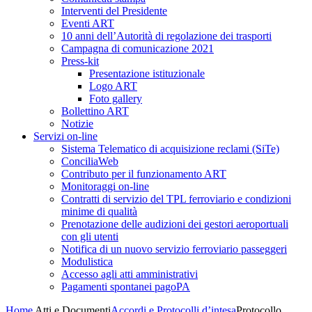
Interventi del Presidente
Eventi ART
10 anni dell’Autorità di regolazione dei trasporti
Campagna di comunicazione 2021
Press-kit
Presentazione istituzionale
Logo ART
Foto gallery
Bollettino ART
Notizie
Servizi on-line
Sistema Telematico di acquisizione reclami (SiTe)
ConciliaWeb
Contributo per il funzionamento ART
Monitoraggi on-line
Contratti di servizio del TPL ferroviario e condizioni
minime di qualità
Prenotazione delle audizioni dei gestori aeroportuali
con gli utenti
Notifica di un nuovo servizio ferroviario passeggeri
Modulistica
Accesso agli atti amministrativi
Pagamenti spontanei pagoPA
Home
Atti e Documenti
Accordi e Protocolli d’intesa
Protocollo